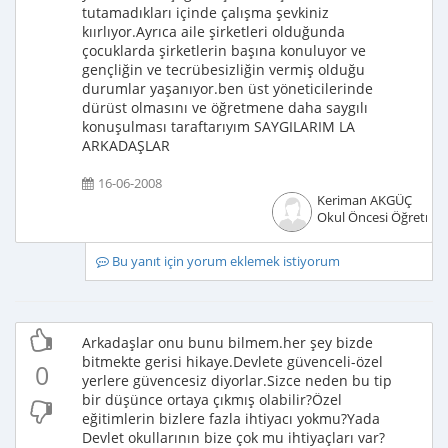
tutamadıkları içinde çalışma şevkiniz
kıırlıyor.Ayrıca aile şirketleri olduğunda
çocuklarda şirketlerin başına konuluyor ve
gençliğin ve tecrübesizliğin vermiş olduğu
durumlar yaşanıyor.ben üst yöneticilerinde
dürüst olmasını ve öğretmene daha saygılı
konuşulması taraftarıyım SAYGILARIM LA
ARKADAŞLAR
16-06-2008
Keriman AKGÜÇ
Okul Öncesi Öğretme
Bu yanıt için yorum eklemek istiyorum
Arkadaşlar onu bunu bilmem.her şey bizde
bitmekte gerisi hikaye.Devlete güvenceli-özel
0
yerlere güvencesiz diyorlar.Sizce neden bu tip
bir düşünce ortaya çıkmış olabilir?Özel
eğitimlerin bizlere fazla ihtiyacı yokmu?Yada
Devlet okullarının bize çok mu ihtiyaçları var?