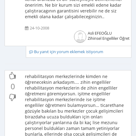
öneririm. Ne bir kurum sizi emekli edene kadar
çalıştıracagının garantisini verebilir ne de siz
emekli olana kadar çalışabileceginizin..
24-10-2008
Asli EFEOĞLU
Zihinsel Engelliler Öğretme
Bu yanıt için yorum eklemek istiyorum
rehabilitasyon merkezlerinde kimden ne
öğreneceksin arkadaşım.... zihin engelliler
0
rehabilitasyon merkezlerin de zihin engelliler
öğretmeni göremiyorsun. işitme engelliler
rehabilitasyon merkezlerinde ise işitme
engelliler öğretmeni bulamıyorsun... ticarethane
gözüyle bakılan bu merkezler çocuk gelişimcileri
birazdaha ucuza buldukları için onları
çalıştırıyorlar yanlarına da bi kaç lise mezunu
personel buldukları zaman tamam yetiniyorlar
bunlarla, ellerinde olsa çocuk gelişimcileri de