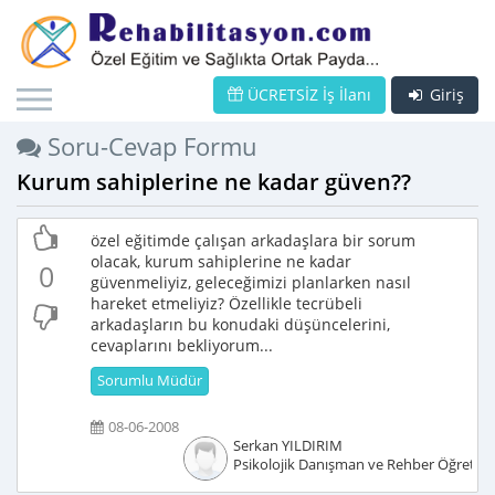
ÜCRETSİZ İş İlanı
Giriş
Soru-Cevap Formu
Kurum sahiplerine ne kadar güven??
özel eğitimde çalışan arkadaşlara bir sorum
olacak, kurum sahiplerine ne kadar
0
güvenmeliyiz, geleceğimizi planlarken nasıl
hareket etmeliyiz? Özellikle tecrübeli
arkadaşların bu konudaki düşüncelerini,
cevaplarını bekliyorum...
Sorumlu Müdür
08-06-2008
Serkan YILDIRIM
Psikolojik Danışman ve Rehber Öğretm