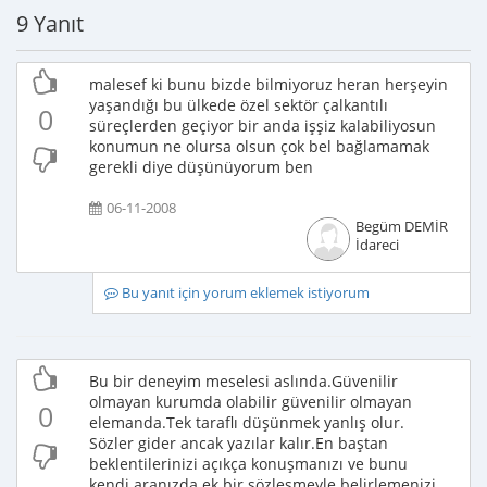
9 Yanıt
malesef ki bunu bizde bilmiyoruz heran herşeyin
yaşandığı bu ülkede özel sektör çalkantılı
0
süreçlerden geçiyor bir anda işşiz kalabiliyosun
konumun ne olursa olsun çok bel bağlamamak
gerekli diye düşünüyorum ben
06-11-2008
Begüm DEMİR
İdareci
Bu yanıt için yorum eklemek istiyorum
Bu bir deneyim meselesi aslında.Güvenilir
olmayan kurumda olabilir güvenilir olmayan
0
elemanda.Tek taraflı düşünmek yanlış olur.
Sözler gider ancak yazılar kalır.En baştan
beklentilerinizi açıkça konuşmanızı ve bunu
kendi aranızda ek bir sözleşmeyle belirlemenizi