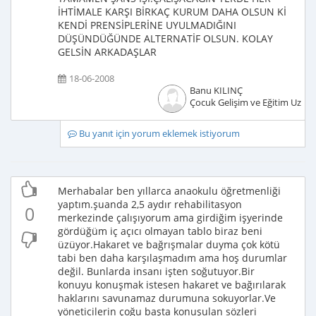
İHTİMALE KARŞI BİRKAÇ KURUM DAHA OLSUN Kİ
KENDİ PRENSİPLERİNE UYULMADIĞINI
DÜŞÜNDÜĞÜNDE ALTERNATİF OLSUN. KOLAY
GELSİN ARKADAŞLAR
18-06-2008
Banu KILINÇ
Çocuk Gelişim ve Eğitim Uzma
Bu yanıt için yorum eklemek istiyorum
Merhabalar ben yıllarca anaokulu öğretmenliği
yaptım.şuanda 2,5 aydır rehabilitasyon
0
merkezinde çalışıyorum ama girdiğim işyerinde
gördüğüm iç açıcı olmayan tablo biraz beni
üzüyor.Hakaret ve bağrışmalar duyma çok kötü
tabi ben daha karşılaşmadım ama hoş durumlar
değil. Bunlarda insanı işten soğutuyor.Bir
konuyu konuşmak istesen hakaret ve bağırılarak
haklarını savunamaz durumuna sokuyorlar.Ve
yöneticilerin çoğu başta konuşulan sözleri