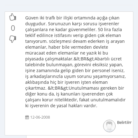
Güven iki traflı bir ilişki ortamında açığa çıkan
duygudur. Sorunuzun karşı sorusu işverenler
0
çalışanlara ne kadar güvenmeliler. 50 lira fazla
teklif edilince istifasını verip giden çok eleman
tanıyorum. sözleşmesi devam ederken iş arayan
elemanlar, haber bile vermeden devlete
müracaat eden elemanlar ne yazık ki bu
piyasada çalışmaktalar.&lt;BR&gt;Abartılı ücret
talebinde bulunmayan, görevini eksiksiz yapan,
işine zamanında gelip giden bir personel iseniz,
iş arkadaşlarınızla uyum sorunu yaşamıyorsanız,
aklıbaşında hiç bir işveren işten eleman
çıkartmaz. &lt;BR&gt;Unutulmaması gereken bir
diğer konu da, iş kanunları işverenden çok
çalışanı korur niteliktedir, fakat unutulmamalıdır
ki işverenin de yasal hakları vardır.
12-06-2008
Belirtilmem