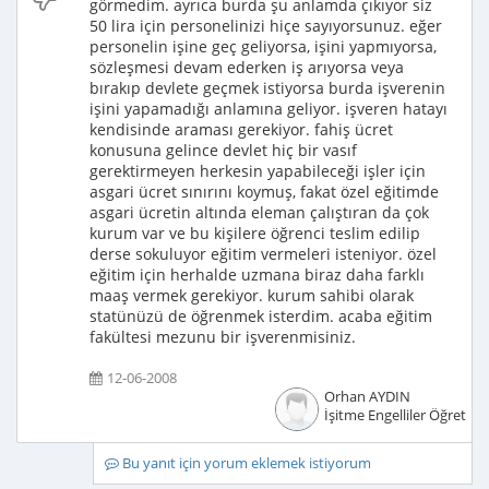
görmedim. ayrıca burda şu anlamda çıkıyor siz
50 lira için personelinizi hiçe sayıyorsunuz. eğer
personelin işine geç geliyorsa, işini yapmıyorsa,
sözleşmesi devam ederken iş arıyorsa veya
bırakıp devlete geçmek istiyorsa burda işverenin
işini yapamadığı anlamına geliyor. işveren hatayı
kendisinde araması gerekiyor. fahiş ücret
konusuna gelince devlet hiç bir vasıf
gerektirmeyen herkesin yapabileceği işler için
asgari ücret sınırını koymuş, fakat özel eğitimde
asgari ücretin altında eleman çalıştıran da çok
kurum var ve bu kişilere öğrenci teslim edilip
derse sokuluyor eğitim vermeleri isteniyor. özel
eğitim için herhalde uzmana biraz daha farklı
maaş vermek gerekiyor. kurum sahibi olarak
statünüzü de öğrenmek isterdim. acaba eğitim
fakültesi mezunu bir işverenmisiniz.
12-06-2008
Orhan AYDIN
İşitme Engelliler Öğretme
Bu yanıt için yorum eklemek istiyorum