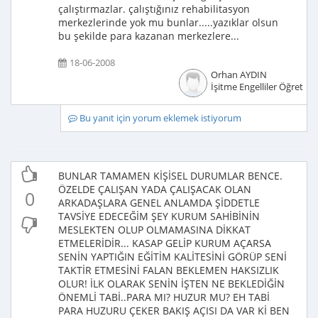
çalıştırmazlar. çalıştığınız rehabilitasyon
merkezlerinde yok mu bunlar.....yazıklar olsun
bu şekilde para kazanan merkezlere...
18-06-2008
Orhan AYDIN
İşitme Engelliler Öğretme
Bu yanıt için yorum eklemek istiyorum
BUNLAR TAMAMEN KİŞİSEL DURUMLAR BENCE.
ÖZELDE ÇALIŞAN YADA ÇALIŞACAK OLAN
0
ARKADAŞLARA GENEL ANLAMDA ŞİDDETLE
TAVSİYE EDECEĞİM ŞEY KURUM SAHİBİNİN
MESLEKTEN OLUP OLMAMASINA DİKKAT
ETMELERİDİR... KASAP GELİP KURUM AÇARSA
SENİN YAPTIĞIN EĞİTİM KALİTESİNİ GÖRÜP SENİ
TAKTİR ETMESİNİ FALAN BEKLEMEN HAKSIZLIK
OLUR! İLK OLARAK SENİN İŞTEN NE BEKLEDİĞİN
ÖNEMLİ TABİ..PARA MI? HUZUR MU? EH TABİ
PARA HUZURU ÇEKER BAKIŞ AÇISI DA VAR Kİ BEN