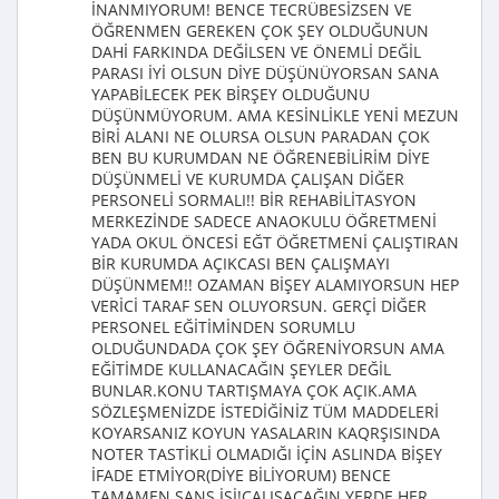
İNANMIYORUM! BENCE TECRÜBESİZSEN VE
ÖĞRENMEN GEREKEN ÇOK ŞEY OLDUĞUNUN
DAHİ FARKINDA DEĞİLSEN VE ÖNEMLİ DEĞİL
PARASI İYİ OLSUN DİYE DÜŞÜNÜYORSAN SANA
YAPABİLECEK PEK BİRŞEY OLDUĞUNU
DÜŞÜNMÜYORUM. AMA KESİNLİKLE YENİ MEZUN
BİRİ ALANI NE OLURSA OLSUN PARADAN ÇOK
BEN BU KURUMDAN NE ÖĞRENEBİLİRİM DİYE
DÜŞÜNMELİ VE KURUMDA ÇALIŞAN DİĞER
PERSONELİ SORMALI!! BİR REHABİLİTASYON
MERKEZİNDE SADECE ANAOKULU ÖĞRETMENİ
YADA OKUL ÖNCESİ EĞT ÖĞRETMENİ ÇALIŞTIRAN
BİR KURUMDA AÇIKCASI BEN ÇALIŞMAYI
DÜŞÜNMEM!! OZAMAN BİŞEY ALAMIYORSUN HEP
VERİCİ TARAF SEN OLUYORSUN. GERÇİ DİĞER
PERSONEL EĞİTİMİNDEN SORUMLU
OLDUĞUNDADA ÇOK ŞEY ÖĞRENİYORSUN AMA
EĞİTİMDE KULLANACAĞIN ŞEYLER DEĞİL
BUNLAR.KONU TARTIŞMAYA ÇOK AÇIK.AMA
SÖZLEŞMENİZDE İSTEDİĞİNİZ TÜM MADDELERİ
KOYARSANIZ KOYUN YASALARIN KAQRŞISINDA
NOTER TASTİKLİ OLMADIĞI İÇİN ASLINDA BİŞEY
İFADE ETMİYOR(DİYE BİLİYORUM) BENCE
TAMAMEN ŞANS İŞİ!ÇALIŞACAĞIN YERDE HER