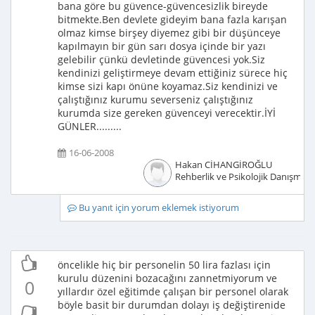
bana göre bu güvence-güvencesizlik bireyde
bitmekte.Ben devlete gideyim bana fazla karışan
olmaz kimse birşey diyemez gibi bir düşünceye
kapılmayın bir gün sarı dosya içinde bir yazı
gelebilir çünkü devletinde güvencesi yok.Siz
kendinizi geliştirmeye devam ettiğiniz sürece hiç
kimse sizi kapı önüne koyamaz.Siz kendinizi ve
çalıştığınız kurumu severseniz çalıştığınız
kurumda size gereken güvenceyi verecektir.İYİ
GÜNLER.........
16-06-2008
Hakan CİHANGİROĞLU
Rehberlik ve Psikolojik Danışmanl
Bu yanıt için yorum eklemek istiyorum
öncelikle hiç bir personelin 50 lira fazlası için
kurulu düzenini bozacağını zannetmiyorum ve
0
yıllardır özel eğitimde çalışan bir personel olarak
böyle basit bir durumdan dolayı iş değiştirenide