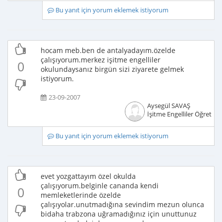
Bu yanıt için yorum eklemek istiyorum
hocam meb.ben de antalyadayım.özelde
çalışıyorum.merkez işitme engelliler
0
okulundaysanız birgün sizi ziyarete gelmek
istiyorum.
23-09-2007
Aysegül SAVAŞ
İşitme Engelliler Öğretme
Bu yanıt için yorum eklemek istiyorum
evet yozgattayım özel okulda
çalışıyorum.belginle cananda kendi
0
memleketlerinde özelde
çalışıyolar.unutmadığına sevindim mezun olunca
bidaha trabzona uğramadığınız için unuttunuz