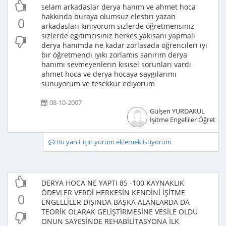
selam arkadaslar derya hanım ve ahmet hoca
hakkında buraya olumsuz elestırı yazan
0
arkadasları kınıyorum sızlerde öğretmensınız
sızlerde egıtımcısınız herkes yakısanı yapmalı
derya hanımda ne kadar zorlasada öğrencılerı ıyı
bır öğretmendı ıyıkı zorlamıs sanırım derya
hanımı sevmeyenlerın kısısel sorunları vardı
ahmet hoca ve derya hocaya saygılarımı
sunuyorum ve tesekkur edıyorum
08-10-2007
Gülşen YURDAKUL
İşitme Engelliler Öğretme
Bu yanıt için yorum eklemek istiyorum
DERYA HOCA NE YAPTI 85 -100 KAYNAKLIK
ÖDEVLER VERDİ HERKESİN KENDİNİ İŞİTME
0
ENGELLİLER DIŞINDA BAŞKA ALANLARDA DA
TEORİK OLARAK GELİŞTİRMESİNE VESİLE OLDU
ONUN SAYESİNDE REHABİLİTASYONA İLK