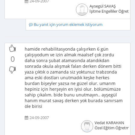
24-09-2007
Aysegül SAVAŞ
İşitme Engelliler Öğretme
Bu yanıt için yorum eklemek istiyorum
hamide rehabilitasyonda çalışırken 6 gün
çalışıyodum ve izin almak maalsef çok zordu
0
daha sonra şubat atamasında atandıkdan
sonrada okula alışmak falan derken dönem bitti
yaza çıktık o zamanda siz yoktunuz trabzonda
ama eski dostları unutmadık keşke herkes
burdan bişeyler yazsa ne güzel olur. umarım
hepiniz için herşeyin en iyisi olur. bölümümüze
sahip çıkalım. bide bunu unutmayın.. ayşegül
hanım murat savaş derken yok burada sanırsam
öle birisi
24-09-2007
Vedat KARAHAN
Özel Eğitim Öğretmeni