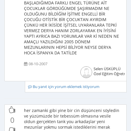
BAŞLADIĞIMDA FARKLI ENGEL TÜRÜNE AİT
ÇOCUKLAR GÖRDÜĞÜMDE ŞAŞIRMADIM NE
OLDUĞUNU BİLDİĞİM İŞİTME ENGELLİ BİR
ÇOCUĞU OTİSTİK BİR ÇOCUKTAN AYIRDIM
ÇÜNKÜ HER İKİSİDE İŞİTSEL UYARANLARA TEPKİ
VERMEZ DERYA HANIM ZORLAYARAK EN İYİSİNİ
YAPTI AYRICA BAZI YORUMLAR VAR Kİ NEDEN NE
AMAÇLI YAZILDIĞINI 2005 DÖNEM
MEZUNLARININ HEPSİ BİLİYOR NEYSE DERYA
HOCA İSPANYA DA TATİLDE
08-10-2007
Selen ÜSKÜPLÜ
Özel Eğitim Öğretmen
Bu yanıt için yorum eklemek istiyorum
her zamanki gibi yine bir cin düşünceni söyledin
ve yüzümüzde bir tebessüm olmasına vesile
0
oldun gerçekten tank you arkadaşlar yeni
mezunlar yokmu sormak istediklerini merak