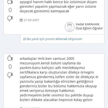
ayşegül hanım haklı bence biz üstümüze düşen
görevleri yapalım yapmazsak eğer yarın üstüne
0
düşecek görevimiz kalmayacak
27-09-2007
Vedat KARAHAN
Özel Eğitim Öğretmeni
Bu yanıt için yorum eklemek istiyorum
arkadaşlar mrb.ben samsun 2005
mezunuyum.kendi bölüm sayfama da
0
yazdım.banu bahçeci adlı meslektaşımız
sertifikalara karşı oluşturulan dilekçe örnegini
sayfamıza göndermiş.lütfen sizler de dilekçeyi el
yazınızla yazıp bakanlığa elinizden geldiğince
gönderiniz.bizler bu bölümü hakkımızla okuyup
emek veriyoruz.kimseye hakkımızı
yedirmeyelim.belki sesimizi bu şekilde duyup
bizleri dikkate alacaklar.hepinize kolay gelsin