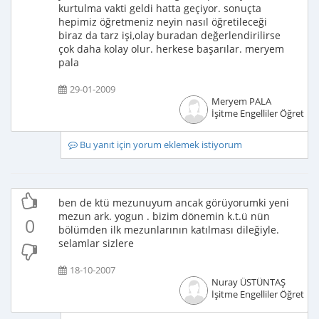
kurtulma vakti geldi hatta geçiyor. sonuçta
hepimiz öğretmeniz neyin nasıl öğretileceği
biraz da tarz işi,olay buradan değerlendirilirse
çok daha kolay olur. herkese başarılar. meryem
pala
29-01-2009
Meryem PALA
İşitme Engelliler Öğretme
Bu yanıt için yorum eklemek istiyorum
ben de ktü mezunuyum ancak görüyorumki yeni
mezun ark. yogun . bizim dönemin k.t.ü nün
0
bölümden ilk mezunlarının katılması dileğiyle.
selamlar sizlere
18-10-2007
Nuray ÜSTÜNTAŞ
İşitme Engelliler Öğretme