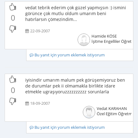
vedat tebrik ederim çok güzel yapmışsın :) ismini
görünce çok mutlu oldum umarım beni
0
hatırlarsın çömezindim...
22-09-2007
Hamide KÖSE
İşitme Engelliler Öğretme
Bu yanıt için yorum eklemek istiyorum
iyisindir umarım malum pek görüşemiyoruz ben
de durumlar pek ii olmamakla birlikte idare
0
etmekle ugraşıyoruzzzzzzzzzz sorunlarla
18-09-2007
Vedat KARAHAN
Özel Eğitim Öğretmeni
Bu yanıt için yorum eklemek istiyorum