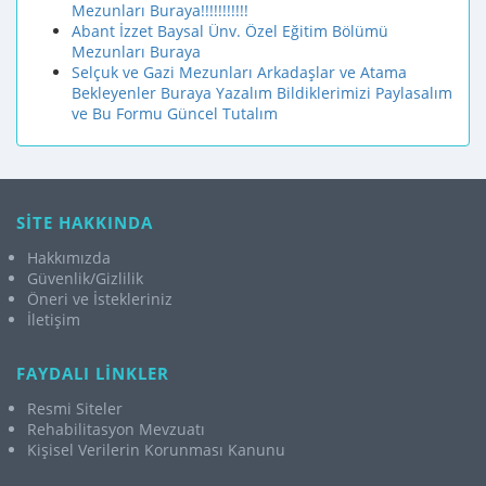
Mezunları Buraya!!!!!!!!!!!
Abant İzzet Baysal Ünv. Özel Eğitim Bölümü
Mezunları Buraya
Selçuk ve Gazi Mezunları Arkadaşlar ve Atama
Bekleyenler Buraya Yazalım Bildiklerimizi Paylasalım
ve Bu Formu Güncel Tutalım
SİTE HAKKINDA
Hakkımızda
Güvenlik/Gizlilik
Öneri ve İstekleriniz
İletişim
FAYDALI LİNKLER
Resmi Siteler
Rehabilitasyon Mevzuatı
Kişisel Verilerin Korunması Kanunu