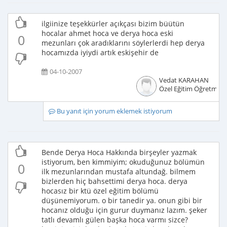
ilgiinize teşekkürler açıkçası bizim büütün
hocalar ahmet hoca ve derya hoca eski
0
mezunları çok aradıklarını söylerlerdi hep derya
hocamızda iyiydi artık eskişehir de
04-10-2007
Vedat KARAHAN
Özel Eğitim Öğretmeni
Bu yanıt için yorum eklemek istiyorum
Bende Derya Hoca Hakkında birşeyler yazmak
istiyorum, ben kimmiyim; okuduğunuz bölümün
0
ilk mezunlarından mustafa altundağ. bilmem
bizlerden hiç bahsettimi derya hoca. derya
hocasız bir ktü özel eğitim bölümü
düşünemiyorum. o bir tanedir ya. onun gibi bir
hocanız olduğu için gurur duymanız lazım. şeker
tatlı devamlı gülen başka hoca varmı sizce?