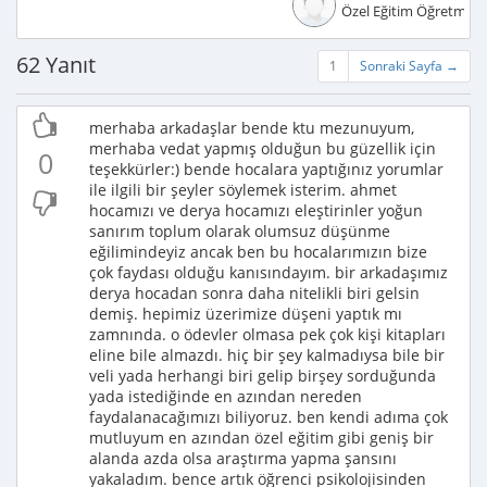
Özel Eğitim Öğretmeni
62 Yanıt
1
Sonraki Sayfa →
merhaba arkadaşlar bende ktu mezunuyum,
merhaba vedat yapmış olduğun bu güzellik için
0
teşekkürler:) bende hocalara yaptığınız yorumlar
ile ilgili bir şeyler söylemek isterim. ahmet
hocamızı ve derya hocamızı eleştirinler yoğun
sanırım toplum olarak olumsuz düşünme
eğilimindeyiz ancak ben bu hocalarımızın bize
çok faydası olduğu kanısındayım. bir arkadaşımız
derya hocadan sonra daha nitelikli biri gelsin
demiş. hepimiz üzerimize düşeni yaptık mı
zamnında. o ödevler olmasa pek çok kişi kitapları
eline bile almazdı. hiç bir şey kalmadıysa bile bir
veli yada herhangi biri gelip birşey sorduğunda
yada istediğinde en azından nereden
faydalanacağımızı biliyoruz. ben kendi adıma çok
mutluyum en azından özel eğitim gibi geniş bir
alanda azda olsa araştırma yapma şansını
yakaladım. bence artık öğrenci psikolojisinden