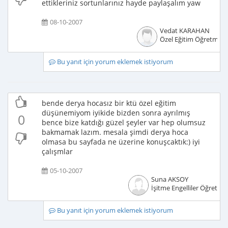
ettikleriniz sortunlarınız hayde paylaşalım yaw
08-10-2007
Vedat KARAHAN
Özel Eğitim Öğretmeni
Bu yanıt için yorum eklemek istiyorum
bende derya hocasız bir ktü özel eğitim
düşünemiyom iyikide bizden sonra ayrılmış
0
bence bize katdığı güzel şeyler var hep olumsuz
bakmamak lazım. mesala şimdi derya hoca
olmasa bu sayfada ne üzerine konuşcaktık:) iyi
çalışmlar
05-10-2007
Suna AKSOY
İşitme Engelliler Öğretme
Bu yanıt için yorum eklemek istiyorum