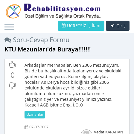
ÜCRETSİZ İş İlanı
Giriş
Soru-Cevap Formu
KTU Mezunları'da Buraya!!!!!!!
Arkadaşlar merhabalar. Ben 2006 mezunuyum.
Biz de bu başlık altında toplanıyoruz ve okuldaki
0
günleri yad ediyoruz. Komik ilginç olaylar,
hocalar v.s Derya hoca bildiğiniz gibi 2006
eylülünde okuldan ayrıldı sizce etkileri
olumlumu olumsuzmu. yazmadan önce
çalıştığınız yer ve mezuniyet yılınıızı yazınız.
Kocaeli AGB İşitme Eng. İ.Ö.O
Uzmanlar
07-07-2007
Vedat KARAHAN