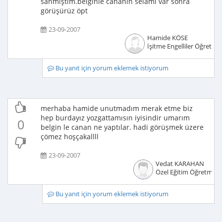
sanmıştım.belginle cananın selamı var sonra
görüşürüz öpt
23-09-2007
Hamide KÖSE
İşitme Engelliler Öğretme
Bu yanıt için yorum eklemek istiyorum
merhaba hamide unutmadım merak etme biz
hep burdayız yozgattamısın iyisindir umarım
0
belgin le canan ne yaptılar. hadi görüşmek üzere
çömez hoşçakallll
23-09-2007
Vedat KARAHAN
Özel Eğitim Öğretmeni
Bu yanıt için yorum eklemek istiyorum