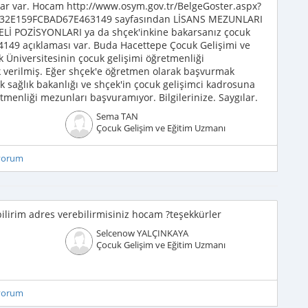
şlar var. Hocam http://www.osym.gov.tr/BelgeGoster.aspx?
32E159FCBAD67E463149 sayfasından LİSANS MEZUNLARI
Lİ POZİSYONLARI ya da shçek'inkine bakarsanız çocuk
4149 açıklaması var. Buda Hacettepe Çocuk Gelişimi ve
 Üniversitesinin çocuk gelişimi öğretmenliği
 verilmiş. Eğer shçek'e öğretmen olarak başvurmak
ak sağlık bakanlığı ve shçek'in çocuk gelişimci kadrosuna
etmenliği mezunları başvuramıyor. Bilgilerinize. Saygılar.
Sema TAN
Çocuk Gelişim ve Eğitim Uzmanı
iyorum
bilirim adres verebilirmisiniz hocam ?teşekkürler
Selcenow YALÇINKAYA
Çocuk Gelişim ve Eğitim Uzmanı
iyorum