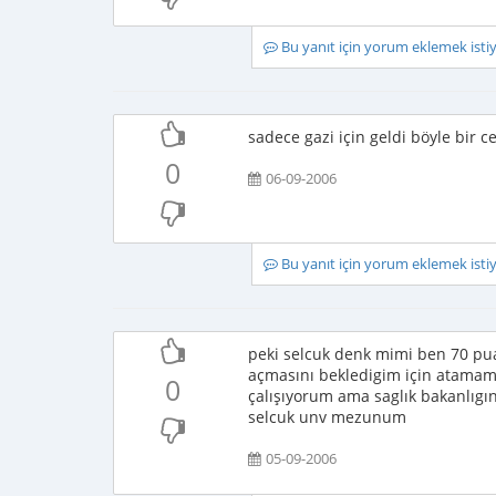
Bu yanıt için yorum eklemek ist
sadece gazi için geldi böyle bir ce
0
06-09-2006
Bu yanıt için yorum eklemek ist
peki selcuk denk mimi ben 70 pua
açmasını bekledigim için atamam
0
çalışıyorum ama saglık bakanlıgı
selcuk unv mezunum
05-09-2006