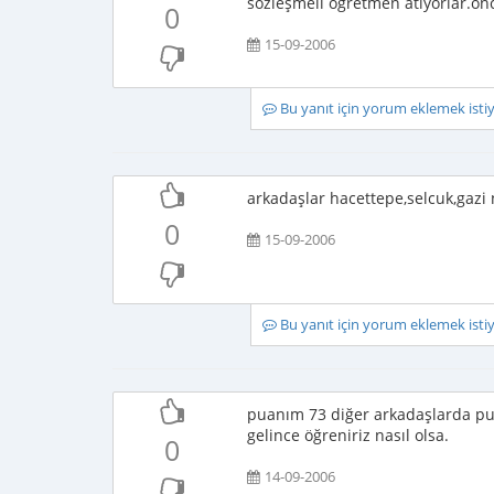
sözleşmeli öğretmen atıyorlar.
0
15-09-2006
Bu yanıt için yorum eklemek ist
arkadaşlar hacettepe,selcuk,gazi 
0
15-09-2006
Bu yanıt için yorum eklemek ist
puanım 73 diğer arkadaşlarda pua
gelince öğreniriz nasıl olsa.
0
14-09-2006