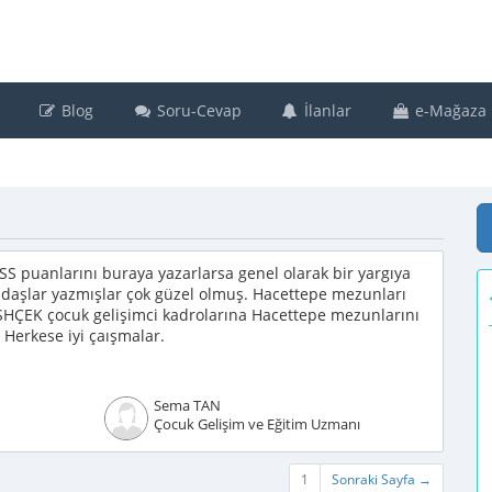
Blog
Soru-Cevap
İlanlar
e-Mağaza
 puanlarını buraya yazarlarsa genel olarak bir yargıya
kadaşlar yazmışlar çok güzel olmuş. Hacettepe mezunları
SHÇEK çocuk gelişimci kadrolarına Hacettepe mezunlarını
. Herkese iyi çaışmalar.
Sema TAN
Çocuk Gelişim ve Eğitim Uzmanı
1
Sonraki Sayfa →