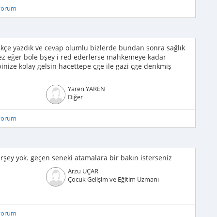
iyorum
lekçe yazdık ve cevap olumlu bizlerde bundan sonra sağlık
cez eğer böle bşey i red ederlerse mahkemeye kadar
pinize kolay gelsin hacettepe çge ile gazi çge denkmiş
Yaren YAREN
Diğer
iyorum
rşey yok. geçen seneki atamalara bir bakın isterseniz
Arzu UÇAR
Çocuk Gelişim ve Eğitim Uzmanı
iyorum