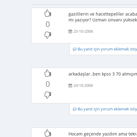
gazililerin ve hacettepeliler acab
mı yazıyor? Uzman ünvanı yüksek 
0
25-10-2006
Bu yanıt için yorum eklemek ist
arkadaşlar..ben kpss 3 70 almışı
0
24-10-2006
Bu yanıt için yorum eklemek ist
Hocam geçende yazdım ama tekrar