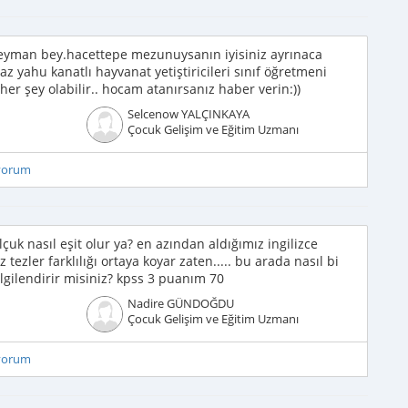
leyman bey.hacettepe mezunuysanın iyisiniz ayrınaca
nmaz yahu kanatlı hayvanat yetiştiricileri sınıf öğretmeni
er şey olabilir.. hocam atanırsanız haber verin:))
Selcenow YALÇINKAYA
Çocuk Gelişim ve Eğitim Uzmanı
iyorum
lçuk nasıl eşit olur ya? en azından aldığımız ingilizce
 tezler farklılığı ortaya koyar zaten..... bu arada nasıl bi
lgilendirir misiniz? kpss 3 puanım 70
Nadire GÜNDOĞDU
Çocuk Gelişim ve Eğitim Uzmanı
iyorum