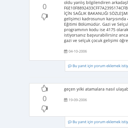
oldu yanlış bilgilendiren arkada
0
F6E10F8892433CFF7A2395174CFB
İÇİN SAĞLIK BAKANLIĞI SÖZLEŞME
gelişimci kadrosunun karşısında 
Eğitimi Bölümüdür. Gazi ve Selçuk
programının kodu ise 4175 olarak
istiyorsanız başvurabilirsinz anc
gazi ve selçuk çocuk gelişimi öğr
04-10-2006
Bu yanıt için yorum eklemek ist
geçen yılki atamalara nasıl ulaşa
0
19-09-2006
Bu yanıt için yorum eklemek ist