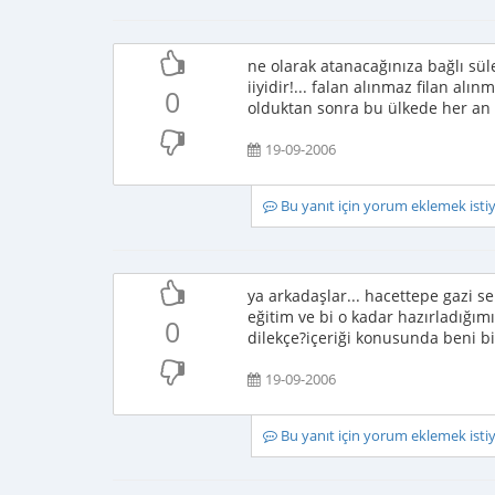
ne olarak atanacağınıza bağlı sü
iiyidir!... falan alınmaz filan alı
0
olduktan sonra bu ülkede her an h
19-09-2006
Bu yanıt için yorum eklemek ist
ya arkadaşlar... hacettepe gazi se
eğitim ve bi o kadar hazırladığımız
0
dilekçe?içeriği konusunda beni bi
19-09-2006
Bu yanıt için yorum eklemek ist