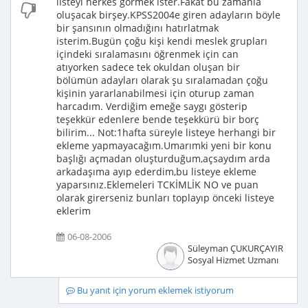
listeyi herkes görmek ister.Fakat bu zamanla
oluşacak birşey.KPSS2004e giren adayların böyle
bir şansının olmadığını hatırlatmak
isterim.Bugün çoğu kişi kendi meslek grupları
içindeki sıralamasını öğrenmek için can
atıyorken sadece tek okuldan oluşan bir
bölümün adayları olarak şu sıralamadan çoğu
kişinin yararlanabilmesi için oturup zaman
harcadım. Verdiğim emeğe saygı gösterip
teşekkür edenlere bende teşekkürü bir borç
bilirim... Not:1hafta süreyle listeye herhangi bir
ekleme yapmayacağım.Umarımki yeni bir konu
başlığı açmadan oluşturduğum,açsaydım arda
arkadaşıma ayıp ederdim,bu listeye ekleme
yaparsınız.Eklemeleri TCKİMLİK NO ve puan
olarak girerseniz bunları toplayıp önceki listeye
eklerim
06-08-2006
Süleyman ÇUKURÇAYIR
Sosyal Hizmet Uzmanı
Bu yanıt için yorum eklemek istiyorum