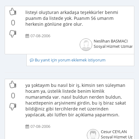
listeyi oluşturan arkadaşa teşekkürler benmi
puanım da listede yok. Puanım 56 umarım
0
herkesin gönlüne göre olur.
07-08-2006
Neslihan BASMACI
Sosyal Hizmet Uzmanı
Bu yanıt için yorum eklemek istiyorum
ya şoktayım bu nasıl bir iş, kimsin sen süleyman
hocam ya, üstelik listede benim kimlik
0
numaramda var. nasıl buldun nerden buldun,
hacettepenin arşivinemi girdin, bu iş biraz sakat
bildiğiniz gibi tercihlerde net üzerinden
yapılacak, abi lütfen bir açıklama yaparmısın.
07-08-2006
Cesur CEYLAN
Sosyal Hizmet Uzma