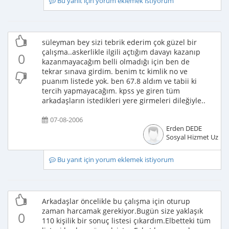
Bu yanıt için yorum eklemek istiyorum
süleyman bey sizi tebrik ederim çok güzel bir
çalışma..askerlikle ilgili açtığım davayı kazanıp
0
kazanmayacağım belli olmadığı için ben de
tekrar sınava girdim. benim tc kimlik no ve
puanım listede yok. ben 67.8 aldım ve tabii ki
tercih yapmayacağım. kpss ye giren tüm
arkadaşların istedikleri yere girmeleri dileğiyle..
07-08-2006
Erden DEDE
Sosyal Hizmet Uzma
Bu yanıt için yorum eklemek istiyorum
Arkadaşlar öncelikle bu çalışma için oturup
zaman harcamak gerekiyor.Bugün size yaklaşık
0
110 kişilik bir sonuç listesi çıkardım.Elbetteki tüm