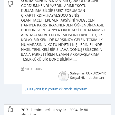
SONRA BUNUN B.KTAN BİR ÇABA OLDUĞUNU
GÖRDÜM.KENDİ YAZDIKLARIMI "KÖTÜ
KULLANIMA BİLDİREREK" FORUMDAN
ÇIKARTTIRDIM.HAYALGÜCÜ GENİŞ
OLAN,HACETTEPE VERİ ARŞİVİNİ YOLGEÇEN
HANIYLA KARIŞTIRAN,NERDEN ÖĞRENDİN,NASIL
BULDUN SORULARIYLA OKULDAKİ HOCALARIMIZI
ARATMAYAN VE EN ÖNEMLİSİ İNTERNETTE ÇOK
KOLAY BİR ŞEKİLDE KARŞINIZA GELEN TCKİMLİK
NUMARASININ KÖTÜ NİYETLİ KİŞİLERİN ELİNDE
NASIL TEHLİKELİ BİR SİLAHA DÖNÜŞEBİLECEĞİNİ
BANA FARKETTİREN UZMAN ARKADAŞLARIMA
TEŞEKKÜRÜ BİR BORÇ BİLİRİM....
10-08-2006
Süleyman ÇUKURÇAYIR
Sosyal Hizmet Uzmanı
Bu yanıt için yorum eklemek istiyorum
76.7...benim berbat sayılır...2004 de 80
almıştım...