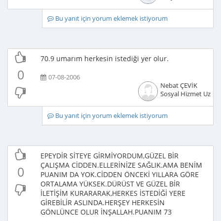
Bu yanıt için yorum eklemek istiyorum
70.9 umarım herkesin istediği yer olur.
0
07-08-2006
Nebat ÇEVİK
Sosyal Hizmet Uzma
Bu yanıt için yorum eklemek istiyorum
EPEYDİR SİTEYE GİRMİYORDUM,GÜZEL BİR
ÇALIŞMA CİDDEN.ELLERİNİZE SAĞLIK.AMA BENİM
0
PUANIM DA YOK.CİDDEN ÖNCEKİ YILLARA GÖRE
ORTALAMA YÜKSEK.DÜRÜST VE GÜZEL BİR
İLETİŞİM KURARARAK,HERKES İSTEDİĞİ YERE
GİREBİLİR ASLINDA.HERŞEY HERKESİN
GÖNLÜNCE OLUR İNŞALLAH.PUANIM 73