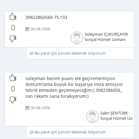
39823860560 75,133
0
06-08-2006
Süleyman ÇUKURÇAYIR
Sosyal Hizmet Uzmanı
Bu yanıt için yorum eklemek istiyorum
süleyman benim puanı ele geçirememişsin
dostum!!ama büyük bir başarıya imza atmışsın
0
tebrik etmeden geçemeyeceğim:) 3982386056_
son rakamı sana bırakıyorum:)
06-08-2006
Sabri ŞENTÜRK
Sosyal Hizmet Uzma
Bu yanıt için yorum eklemek istiyorum