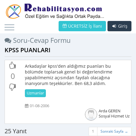
ÜCRETSİZ İş İlanı
Giriş
Soru-Cevap Formu
KPSS PUANLARI
Arkadaşlar kpss'den aldığımız puanları bu
bölümde toplarsak genel bi değerlendirme
0
yapabilmemiz açısından faydalı olacağına
inanıyorum teşekkürler. Ben 68,3 aldım.
Uzmanlar
01-08-2006
Arda GEREN
Sosyal Hizmet Uzma
25 Yanıt
1
Sonraki Sayfa →