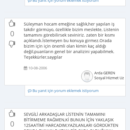
Bu yanıt için yorum eklemek istiyorum
Süleyman hocam emeğine sağlık,her yapılan iş
takdir görmüyo, özellikle bizim meslekte, Listenin
0
tamamını görebilirsek seviniriz. zaten bir kısmı
açıklandı.İstemeyen bu konuya girmez.Orada
bizim için için önemli olan kimin kaç aldığı
değil,puanların genel bir analizini yapabilmek.
Teşekkürler,saygılar
10-08-2006
Arda GEREN
Sosyal Hizmet Uzma
Bu yanıt için yorum eklemek istiyorum
SEVGİLİ ARKADAŞLAR LİSTENİN TAMAMINI
BİTİRMEME RAĞMEN,Kİ BUNUN İÇİN YAKLAŞIK
0
12SAATİMİ HARCADIM,YAZILANLARI GÖRDÜKTEN