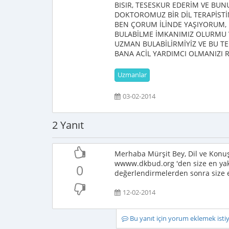
BISIR, TESESKUR EDERİM VE BU
DOKTOROMUZ BİR DİL TERAPİSTİ
BEN ÇORUM İLİNDE YAŞIYORUM,
BULABİLME İMKANIMIZ OLURMU V
UZMAN BULABİLİRMİYİZ VE BU T
BANA ACİL YARDIMCI OLMANIZI 
Uzmanlar
03-02-2014
2 Yanıt
Merhaba Mürşit Bey, Dil ve Konu
wwww.dkbud.org 'den size en yakı
0
değerlendirmelerden sonra size en
12-02-2014
Bu yanıt için yorum eklemek ist