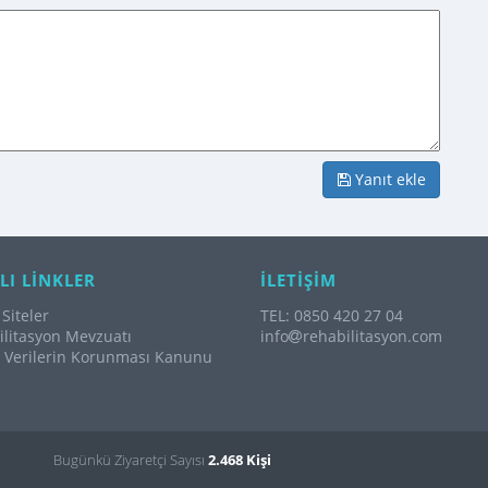
Yanıt ekle
LI LİNKLER
İLETİŞİM
Siteler
TEL: 0850 420 27 04
litasyon Mevzuatı
info
rehabilitasyon.com
l Verilerin Korunması Kanunu
Bugünkü Ziyaretçi Sayısı
2.468 Kişi