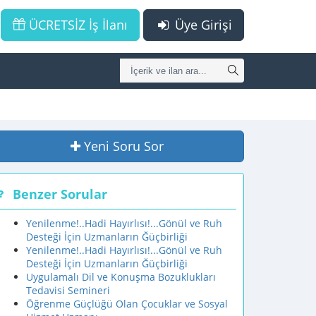
ÜCRETSİZ İş İlanı
Üye Girişi
Yeni Soru Sor
Benzer Sorular
Yenilenme!..Hadi Hayırlısı!...Gönül ve Ruh
Desteği İçin Uzmanların Ğüçbirliği
Yenilenme!..Hadi Hayırlısı!...Gönül ve Ruh
Desteği İçin Uzmanların Ğüçbirliği
Uygulamalı Dil ve Konuşma Bozuklukları
Tedavisi Semineri
Öğrenme Güçlüğü Olan Çocuklar ve Sosyal