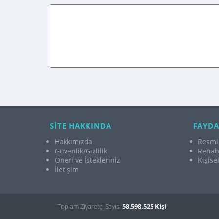
SİTE HAKKINDA
FAYDA
Hakkımızda
Resmi 
Güvenlik/Gizlilik
Rehabi
Öneri ve İstekleriniz
Kişise
İletişim
Toplam Ziyaretçi Sayısı
58.598.525 Kişi