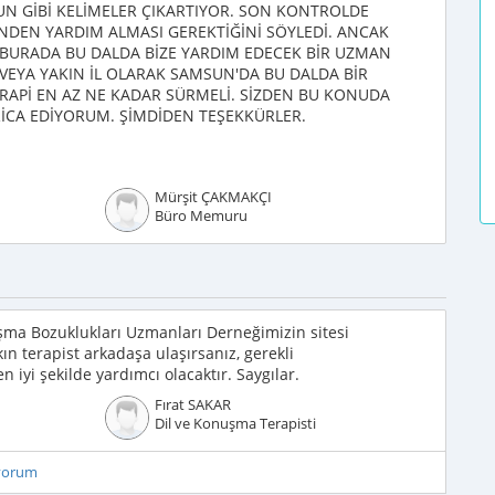
NUN GİBİ KELİMELER ÇIKARTIYOR. SON KONTROLDE
NDEN YARDIM ALMASI GEREKTİĞİNİ SÖYLEDİ. ANCAK
 BURADA BU DALDA BİZE YARDIM EDECEK BİR UZMAN
EYA YAKIN İL OLARAK SAMSUN'DA BU DALDA BİR
ERAPİ EN AZ NE KADAR SÜRMELİ. SİZDEN BU KONUDA
RİCA EDİYORUM. ŞİMDİDEN TEŞEKKÜRLER.
Mürşit ÇAKMAKÇI
Büro Memuru
şma Bozuklukları Uzmanları Derneğimizin sitesi
n terapist arkadaşa ulaşırsanız, gerekli
 iyi şekilde yardımcı olacaktır. Saygılar.
Fırat SAKAR
Dil ve Konuşma Terapisti
iyorum