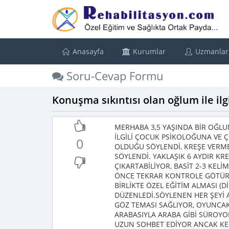
Anasayfa
Kurumlar
Uzmanlar
Soru-Cevap Formu
Konuşma sıkıntısı olan oğlum ile ilg
MERHABA 3,5 YAŞINDA BİR OĞ
İLGİLİ ÇOCUK PSİKOLOĞUNA VE ÇO
0
OLDUĞU SÖYLENDİ, KREŞE VERME
SÖYLENDİ. YAKLAŞIK 6 AYDIR KR
ÇIKARTABİLİYOR, BASİT 2-3 KELİ
ÖNCE TEKRAR KONTROLE GÖTÜR
BİRLİKTE ÖZEL EĞİTİM ALMASI (D
DÜZENLEDİ.SÖYLENEN HER ŞEYİ A
GÖZ TEMASI SAĞLIYOR, OYUNCAK
ARABASIYLA ARABA GİBİ SÜROYO
UZUN SOHBET EDİYOR ANCAK KEL