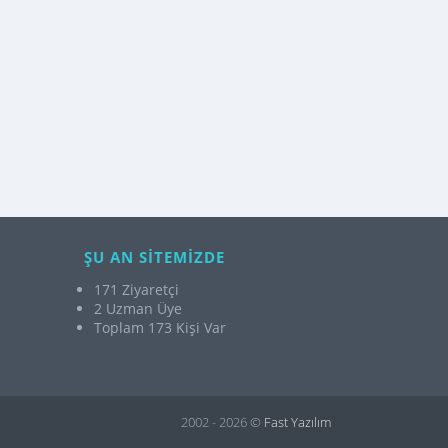
ŞU AN SİTEMİZDE
171 Ziyaretçi
2 Uzman Üye
Toplam 173 Kişi Var
2002 - 2026 ©
Fast Yazılım