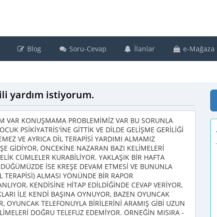
Blog
Soru-Cevap
İlanlar
e-Mağaza
ili yardım istiyorum.
LUM VAR KONUŞMAMA PROBLEMİMİZ VAR BU SORUNLA
CUK PSİKİYATRİS'İNE GİTTİK VE DİLDE GELİŞME GERİLİĞİ
MEZ VE AYRICA DİL TERAPİSİ YARDIMI ALMAMIZ
EŞE GİDİYOR, ÖNCEKİNE NAZARAN BAZI KELİMELERİ
MELİK CÜMLELER KURABİLİYOR. YAKLAŞIK BİR HAFTA
DÜĞÜMÜZDE İSE KREŞE DEVAM ETMESİ VE BUNUNLA
İL TERAPİSİ) ALMASI YÖNÜNDE BİR RAPOR
NLIYOR, KENDİSİNE HİTAP EDİLDİĞİNDE CEVAP VERİYOR,
LARI İLE KENDİ BAŞINA OYNUYOR, BAZEN OYUNCAK
R, OYUNCAK TELEFONUYLA BİRİLERİNİ ARAMIŞ GİBİ UZUN
İMELERİ DOĞRU TELEFUZ EDEMİYOR. ÖRNEĞİN MISIRA -