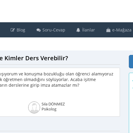
Blog
Soru-Cevap
İlanlar
e-Mağaza
Kimler Ders Verebilir?
alışıyorum ve konuşma bozukluğu olan öğrenci alamıyoruz
k öğretmen olmadığını söylüyorlar. Acaba işitme
arın derslerine girip imza atamazlar mı?
Sıla DÖNMEZ
Psikolog