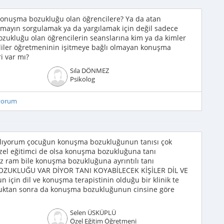
onuşma bozukluğu olan öğrencilere? Ya da atan
lamayın sorgulamak ya da yargılamak için değil sadece
zukluğu olan öğrencilerin seanslarına kim ya da kimler
elliler öğretmeninin işitmeye bağlı olmayan konuşma
i var mı?
Sıla DÖNMEZ
Psikolog
iyorum
ılıyorum çocuğun konuşma bozukluğunun tanısı çok
özel eğitimci de olsa konuşma bozukluğuna tanı
iz ram bile konuşma bozukluğuna ayrıntılı tanı
ZUKLUĞU VAR DİYOR TANI KOYABİLECEK KİŞİLER DİL VE
çin dil ve konuşma terapistinin olduğu bir klinik te
duktan sonra da konuşma bozukluğunun cinsine göre
Selen ÜSKÜPLÜ
Özel Eğitim Öğretmeni