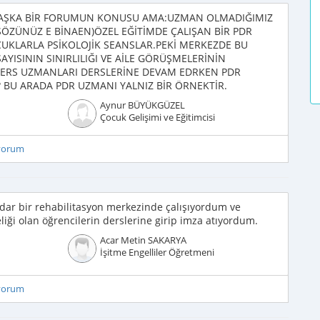
 BAŞKA BİR FORUMUN KONUSU AMA:UZMAN OLMADIĞIMIZ
ÖZÜNÜZ E BİNAEN)ÖZEL EĞİTİMDE ÇALIŞAN BİR PDR
OCUKLARLA PSİKOLOJİK SEANSLAR.PEKİ MERKEZDE BU
AYISININ SINIRLILIĞI VE AİLE GÖRÜŞMELERİNİN
DERS UZMANLARI DERSLERİNE DEVAM EDRKEN PDR
BU ARADA PDR UZMANI YALNIZ BİR ÖRNEKTİR.
Aynur BÜYÜKGÜZEL
Çocuk Gelişimi ve Eğitimcisi
iyorum
dar bir rehabilitasyon merkezinde çalışıyordum ve
ği olan öğrencilerin derslerine girip imza atıyordum.
Acar Metin SAKARYA
İşitme Engelliler Öğretmeni
iyorum