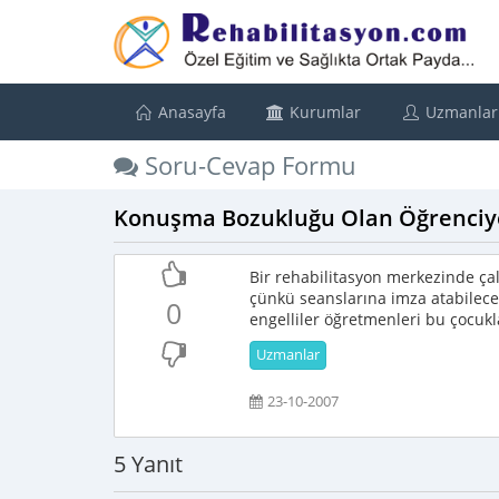
Anasayfa
Kurumlar
Uzmanlar
Soru-Cevap Formu
Konuşma Bozukluğu Olan Öğrenciye 
Bir rehabilitasyon merkezinde ç
çünkü seanslarına imza atabilece
0
engelliler öğretmenleri bu çocukl
Uzmanlar
23-10-2007
5 Yanıt