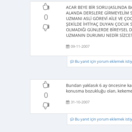
ACAR BEYE BİR SORU:(ASLINDA
ALANDA DERSLERE GİRMEYELİM S
0
UZMANI ASLİ GÖREVİ AİLE VE Ç
ŞEKİLDE İHTİYAÇ DUYAN ÇOCUK S
OLMADIĞI GÜNLERDE BİREYSEL 
UZMANIN DURUMU NEDİR SİZCE? 
09-11-2007
Bu yanıt için yorum eklemek ist
Bundan yaklasık 6 ay öncesine ka
konusma bozukluğu olan, kekemeli
0
31-10-2007
Bu yanıt için yorum eklemek ist