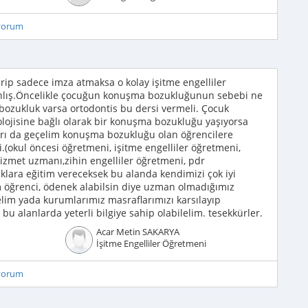
iyorum
rip sadece imza atmaksa o kolay işitme engelliler
nlış.Öncelikle çocuğun konuşma bozukluğunun sebebi ne
 bozukluk varsa ortodontis bu dersi vermeli. Çocuk
olojisine bağlı olarak bir konuşma bozukluğu yaşıyorsa
ları da geçelim konuşma bozukluğu olan öğrencilere
.(okul öncesi öğretmeni, işitme engelliler öğretmeni,
 hizmet uzmanı,zihin engelliler öğretmeni, pdr
klara eğitim vereceksek bu alanda kendimizi çok iyi
um öğrenci, ödenek alabilsin diye uzman olmadığımız
elim yada kurumlarımız masraflarımızı karsılayıp
 bu alanlarda yeterli bilgiye sahip olabilelim. tesekkürler.
Acar Metin SAKARYA
İşitme Engelliler Öğretmeni
iyorum