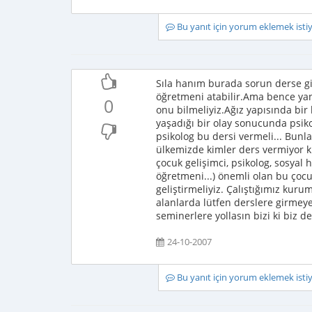
Bu yanıt için yorum eklemek ist
Sıla hanım burada sorun derse gi
öğretmeni atabilir.Ama bence ya
0
onu bilmeliyiz.Ağız yapısında bir
yaşadığı bir olay sonucunda psik
psikolog bu dersi vermeli... Bun
ülkemizde kimler ders vermiyor ki
çocuk gelişimci, psikolog, sosyal
öğretmeni...) önemli olan bu çocu
geliştirmeliyiz. Çalıştığımız kur
alanlarda lütfen derslere girmey
seminerlere yollasın bizi ki biz de
24-10-2007
Bu yanıt için yorum eklemek ist