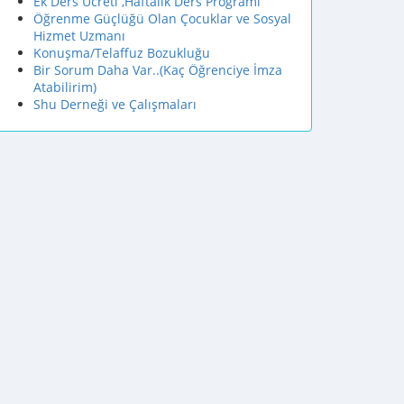
Ek Ders Ücreti ,Haftalık Ders Programı
Öğrenme Güçlüğü Olan Çocuklar ve Sosyal
Hizmet Uzmanı
Konuşma/Telaffuz Bozukluğu
Bir Sorum Daha Var..(Kaç Öğrenciye İmza
Atabilirim)
Shu Derneği ve Çalışmaları