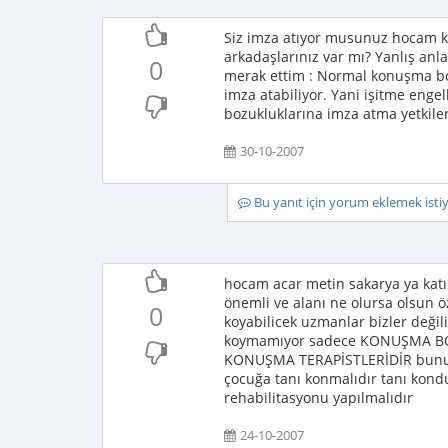
Siz imza atıyor musunuz hocam k
arkadaşlarınız var mı? Yanlış an
0
merak ettim : Normal konuşma bo
imza atabiliyor. Yani işitme eng
bozukluklarına imza atma yetkiler
30-10-2007
Bu yanıt için yorum eklemek ist
hocam acar metin sakarya ya kat
önemli ve alanı ne olursa olsun 
0
koyabilicek uzmanlar bizler değil
koymamıyor sadece KONUŞMA BO
KONUŞMA TERAPİSTLERİDİR bunun i
çocuğa tanı konmalıdır tanı kon
rehabilitasyonu yapılmalıdır
24-10-2007