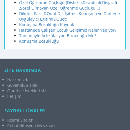
Özel Öğrenme Güçlüğü (Disleksi,Discalculi,Disgrafi
,Sözel Olmayan Özel Öğrenme Güçlüğü ..)
Dikde - Pare &Quot;Dil, İşitme, Konuşma ve Dinleme
Uygulayıcı Eğitimi&Quot;
Konuşma Bozukluğu Kaynak
Hastanede Çalışan Çocuk Gelişimci Neler Yapıyor?
Tamamiyle Artikülasyon Bozukluğu Mu?
Konuşma Bozukluğu
SİTE HAKKINDA
Hakkımızda
Güvenlik/Gizlilik
Öneri ve İstekleriniz
İletişim
FAYDALI LİNKLER
Resmi Siteler
Rehabilitasyon Mevzuatı