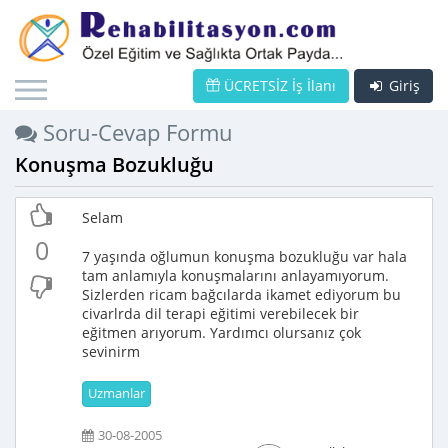
ÜCRETSİZ İş İlanı
Giriş
Soru-Cevap Formu
Konuşma Bozukluğu
Selam
0
7 yaşında oğlumun konuşma bozukluğu var hala
tam anlamıyla konuşmalarını anlayamıyorum.
Sizlerden ricam bağcılarda ikamet ediyorum bu
civarlrda dil terapi eğitimi verebilecek bir
eğitmen arıyorum. Yardımcı olursanız çok
sevinirm
Uzmanlar
30-08-2005