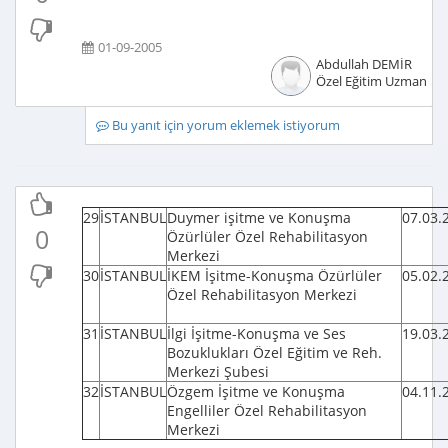
01-09-2005
Abdullah DEMİR
Özel Eğitim Uzmanı
Bu yanıt için yorum eklemek istiyorum
29
İSTANBUL
Duymer işitme ve Konuşma
07.03.
0
Özürlüler Özel Rehabilitasyon
Merkezi
30
İSTANBUL
İKEM İşitme-Konuşma Özürlüler
05.02.
Özel Rehabilitasyon Merkezi
31
İSTANBUL
İlgi İşitme-Konuşma ve Ses
19.03.
Bozuklukları Özel Eğitim ve Reh.
Merkezi Şubesi
32
İSTANBUL
Özgem İşitme ve Konuşma
04.11.
Engelliler Özel Rehabilitasyon
Merkezi