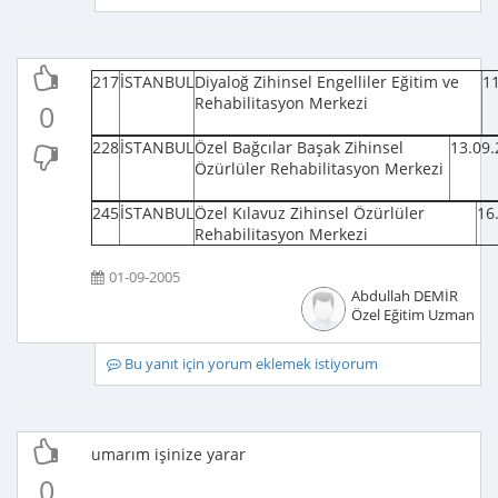
217
İSTANBUL
Diyaloğ Zihinsel Engelliler Eğitim ve
1
Rehabilitasyon Merkezi
0
228
İSTANBUL
Özel Bağcılar Başak Zihinsel
13.09
Özürlüler Rehabilitasyon Merkezi
245
İSTANBUL
Özel Kılavuz Zihinsel Özürlüler
16
Rehabilitasyon Merkezi
01-09-2005
Abdullah DEMİR
Özel Eğitim Uzmanı
Bu yanıt için yorum eklemek istiyorum
umarım işinize yarar
0