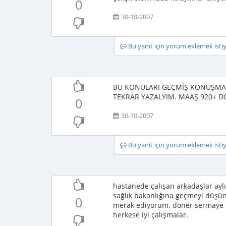
0
30-10-2007
Bu yanıt için yorum eklemek ist
BU KONULARI GEÇMİŞ KONUŞMAL
TEKRAR YAZALYIM. MAAŞ 920+ DÖ
0
30-10-2007
Bu yanıt için yorum eklemek ist
hastanede çalışan arkadaşlar ayl
sağlık bakanlığına geçmeyi düşün
0
merak ediyorum. döner sermaye her
herkese iyi çalışmalar.