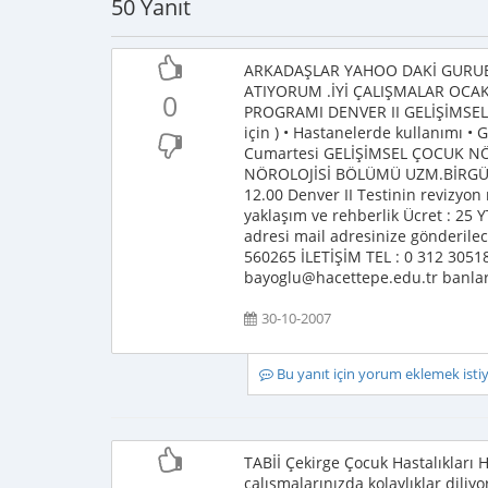
50 Yanıt
ARKADAŞLAR YAHOO DAKİ GURU
ATIYORUM .İYİ ÇALIŞMALAR OCAK
0
PROGRAMI DENVER II GELİŞİMSEL TA
için ) • Hastanelerde kullanımı •
Cumartesi GELİŞİMSEL ÇOCUK N
NÖROLOJİSİ BÖLÜMÜ UZM.BİRGÜL
12.00 Denver II Testinin revizyon
yaklaşım ve rehberlik Ücret : 25 YT
adresi mail adresinize gönderile
560265 İLETİŞİM TEL : 0 312 3051
bayoglu@hacettepe.edu.tr banla
30-10-2007
Bu yanıt için yorum eklemek ist
TABİİ Çekirge Çocuk Hastalıkları
çalışmalarınızda kolaylıklar diliy