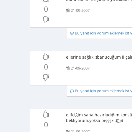
0
21-09-2007
Bu yanıt için yorum eklemek ist
ellerine sağlık :)banucuğum ii ça
0
21-09-2007
Bu yanıt için yorum eklemek ist
elifciğim sana hazırladığım kon
bekliyorum.yoksa pışşşk :))))))
0
21-09-2007