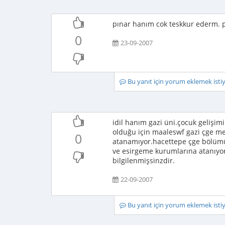
pınar hanım cok teskkur ederm. p
0
23-09-2007
Bu yanıt için yorum eklemek ist
idil hanım gazi üni.çocuk gelişim
olduğu için maaleswf gazi çge me
0
atanamıyor.hacettepe çge bölümü 
ve esirgeme kurumlarına atanıy
bilgilenmişsinzdir.
22-09-2007
Bu yanıt için yorum eklemek ist