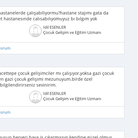
hastanelerde çalışabiliyormu?hastane stajımı gata da
t hastanesınde calısabılıyomuyuz bı bılgım yok
İdil ESENLER
Çocuk Gelişim ve Eğitim Uzmanı
iyorum
ettepe çocuk gelişimciler mı çalışıyor,yoksa gazi çocuk
ben gazi çocuk gelişimi mezunuyum.birde özel
ilgilendirirseniz sevinirim.
İdil ESENLER
Çocuk Gelişim ve Eğitim Uzmanı
iyorum
uşun heryeri baya iş cıkarmışsın kendine güzel olmuş..