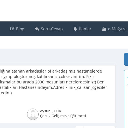
Blog
Soru-Cevap
İlanlar
e-Mağaza
lığına atanan arkadaşlar bi arkadaşımız hastanelerde
ir grup oluşturmuş katılırsanız çok sevinirim. Fikir
çalışmalar bu arada 2006 mezunları nerelerdesiniz:) Ben
talıkları Hastanesindeyim.Adres klinik_calisan_cgeciler-
edin:)
Aysun ÇELİK
Çocuk Gelişimi ve Eğitimcisi