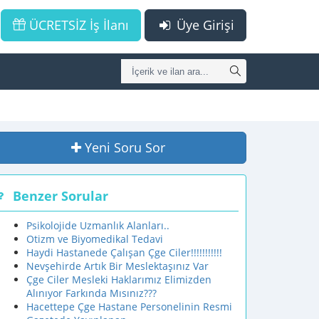
ÜCRETSİZ İş İlanı
Üye Girişi
Yeni Soru Sor
Benzer Sorular
Psikolojide Uzmanlık Alanları..
Otizm ve Biyomedikal Tedavi
Haydi Hastanede Çalışan Çge Ciler!!!!!!!!!!!
Nevşehirde Artık Bir Meslektaşınız Var
Çge Ciler Mesleki Haklarımız Elimizden
Alınıyor Farkında Mısınız???
Hacettepe Çge Hastane Personelinin Resmi