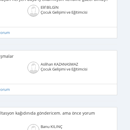
Elif BİLGİN
Çocuk Gelişimi ve Eğitimcisi
iyorum
lışmalar
Aslihan KAZANASMAZ
Çocuk Gelişimi ve Eğitimcisi
iyorum
sültasyon kağıdınıda göndericem. ama önce yorum
Banu KILINÇ