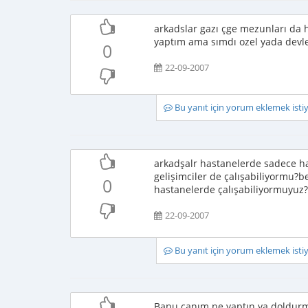
arkadslar gazı çge mezunları da 
yaptım ama sımdı ozel yada devle
0
22-09-2007
Bu yanıt için yorum eklemek ist
arkadşalr hastanelerde sadece hac
gelişimciler de çalışabiliyormu?
0
hastanelerde çalışabiliyormuyuz?b
22-09-2007
Bu yanıt için yorum eklemek ist
Banu canım ne yaptın ya doldurm