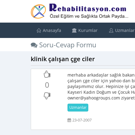
Anasayfa
Kurumlar
Uzmanlar
Soru-Cevap Formu
klinik çalışan çge ciler
merhaba arkadaşlar sağlık bakan
çalışan çge ciler için yahoo dan b
0
paylaşımımız olur. Hepinize iyi 
Kayseri Kadın Doğum ve Çocuk Has
owner@yahoogroups.com ziyaret 
Uzmanlar
23-07-2007