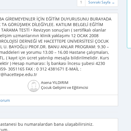
1
Sonraki Sayfa →
BA GİREMEYENLER İÇİN EĞİTİM DUYURUSUNU BURAYADA
 TA GÖRÜŞMEK DİLEĞİYLEE. KATILIM BELGELİ EĞİTİM
RAMA TESTİ • Revizyon sonuçları ( sertifikalı olanlar
 Gelişim uzmanlarının klinik yaklaşımı 12 OCAK 2008
ÖROLOJİSİ DERNEĞİ VE HACETTEPE ÜNİVERSİTESİ ÇOCUK
 U. BAYOĞLU PROF.DR. BANU ANLAR PROGRAM: 9.30 –
 maddeleri ve yorumu 13.00 – 16.00 Hastane çalışmaları,
L. ( kayıt için ücret yatırılıp mesajla bildirilmelidir. Kurs
cektir ) Hesap numarası: İş bankası İncesu şubesi 4230
859- 3051165 FAX : 0 312 4381671 E-MAİL :
r@hacettepe.edu.tr
Asena YILDIRIM
Çocuk Gelişimi ve Eğitimcisi
iyorum
 Hastanesi bu numaralardan bana ulaşabilirsiniz.
orum..