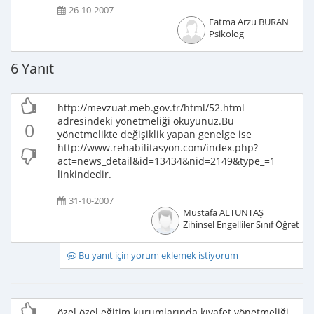
26-10-2007
Fatma Arzu BURAN
Psikolog
6 Yanıt
http://mevzuat.meb.gov.tr/html/52.html
adresindeki yönetmeliği okuyunuz.Bu
0
yönetmelikte değişiklik yapan genelge ise
http://www.rehabilitasyon.com/index.php?
act=news_detail&id=13434&nid=2149&type_=1
linkindedir.
31-10-2007
Mustafa ALTUNTAŞ
Zihinsel Engelliler Sınıf Öğretme
Bu yanıt için yorum eklemek istiyorum
özel özel eğitim kurumlarında kıyafet yönetmeliği