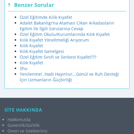
Benzer Sorular
Özel Eğitimde Kılık Kıyafet
Adalet Bakanligi'na Atamasi Cikan Arkadaslarin
Egitim İle İlgili Sorularina Cevap
Özel Eğitim Okulu/Kurumlarında Kılık Kıyafet
Kılık Kıyafet Yöneltmeliği Arıyorum
Kılık Kıyafet
Kılık Kıyafet Genelgesi
Özel Eğitim Sınıfı ve Serbest Kıyafet???
Kılık Kıyafet
Shu
Yenilenme!..Hadi Hayırlısı!...Gönül ve Ruh Desteği
İçin Uzmanların Ğüçbirliği
SİTE HAKKINDA
Hakkımızda
Güvenlik/Gizlilik
Öneri ve İstekleriniz