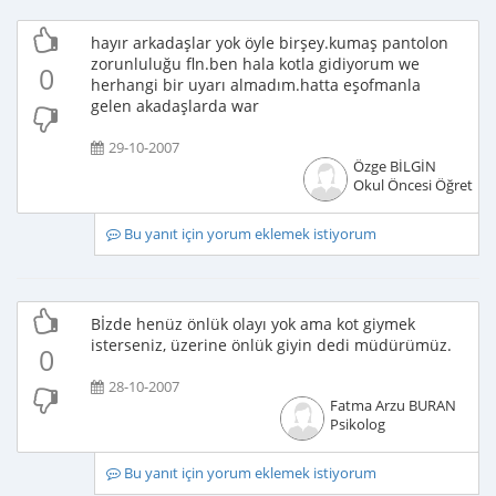
hayır arkadaşlar yok öyle birşey.kumaş pantolon
zorunluluğu fln.ben hala kotla gidiyorum we
0
herhangi bir uyarı almadım.hatta eşofmanla
gelen akadaşlarda war
29-10-2007
Özge BİLGİN
Okul Öncesi Öğretme
Bu yanıt için yorum eklemek istiyorum
Bİzde henüz önlük olayı yok ama kot giymek
isterseniz, üzerine önlük giyin dedi müdürümüz.
0
28-10-2007
Fatma Arzu BURAN
Psikolog
Bu yanıt için yorum eklemek istiyorum