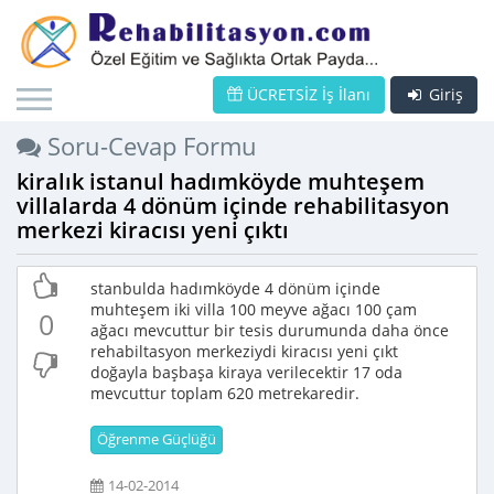
ÜCRETSİZ İş İlanı
Giriş
Soru-Cevap Formu
kiralık istanul hadımköyde muhteşem
villalarda 4 dönüm içinde rehabilitasyon
merkezi kiracısı yeni çıktı
stanbulda hadımköyde 4 dönüm içinde
muhteşem iki villa 100 meyve ağacı 100 çam
0
ağacı mevcuttur bir tesis durumunda daha önce
rehabiltasyon merkeziydi kiracısı yeni çıkt
doğayla başbaşa kiraya verilecektir 17 oda
mevcuttur toplam 620 metrekaredir.
Öğrenme Güçlüğü
14-02-2014