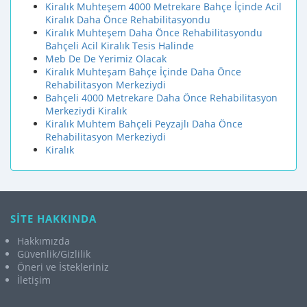
Kiralık Muhteşem 4000 Metrekare Bahçe İçinde Acil
Kiralık Daha Önce Rehabilitasyondu
Kiralık Muhteşem Daha Önce Rehabilitasyondu
Bahçeli Acil Kiralık Tesis Halinde
Meb De De Yerimiz Olacak
Kiralık Muhteşam Bahçe İçinde Daha Önce
Rehabilitasyon Merkeziydi
Bahçeli 4000 Metrekare Daha Önce Rehabilitasyon
Merkeziydi Kiralık
Kiralık Muhtem Bahçeli Peyzajlı Daha Önce
Rehabilitasyon Merkeziydi
Kiralık
SİTE HAKKINDA
Hakkımızda
Güvenlik/Gizlilik
Öneri ve İstekleriniz
İletişim