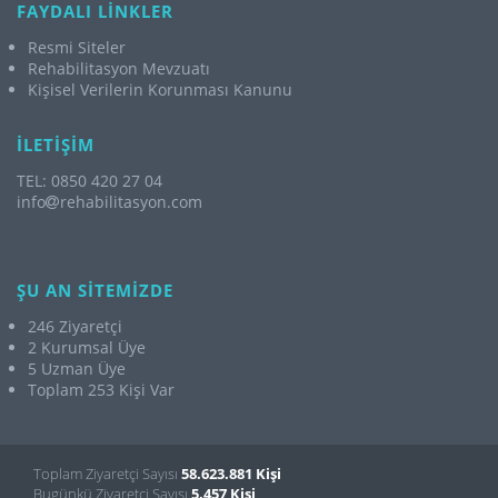
FAYDALI LİNKLER
Resmi Siteler
Rehabilitasyon Mevzuatı
Kişisel Verilerin Korunması Kanunu
İLETİŞİM
TEL: 0850 420 27 04
info
rehabilitasyon.com
ŞU AN SİTEMİZDE
246 Ziyaretçi
2 Kurumsal Üye
5 Uzman Üye
Toplam 253 Kişi Var
Toplam Ziyaretçi Sayısı
58.623.881 Kişi
Bugünkü Ziyaretçi Sayısı
5.457 Kişi