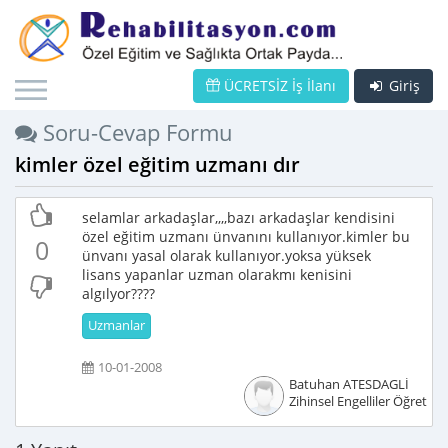
ÜCRETSİZ İş İlanı
Giriş
Soru-Cevap Formu
kimler özel eğitim uzmanı dır
selamlar arkadaşlar,,,,bazı arkadaşlar kendisini
özel eğitim uzmanı ünvanını kullanıyor.kimler bu
0
ünvanı yasal olarak kullanıyor.yoksa yüksek
lisans yapanlar uzman olarakmı kenisini
algılyor????
Uzmanlar
10-01-2008
Batuhan ATESDAGLİ
Zihinsel Engelliler Öğretme