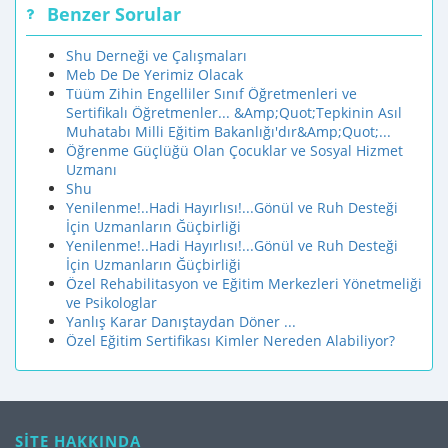
Benzer Sorular
Shu Derneği ve Çalışmaları
Meb De De Yerimiz Olacak
Tüüm Zihin Engelliler Sınıf Öğretmenleri ve
Sertifikalı Öğretmenler... &Amp;Quot;Tepkinin Asıl
Muhatabı Milli Eğitim Bakanlığı'dır&Amp;Quot;...
Öğrenme Güçlüğü Olan Çocuklar ve Sosyal Hizmet
Uzmanı
Shu
Yenilenme!..Hadi Hayırlısı!...Gönül ve Ruh Desteği
İçin Uzmanların Ğüçbirliği
Yenilenme!..Hadi Hayırlısı!...Gönül ve Ruh Desteği
İçin Uzmanların Ğüçbirliği
Özel Rehabilitasyon ve Eğitim Merkezleri Yönetmeliği
ve Psikologlar
Yanlış Karar Danıştaydan Döner ...
Özel Eğitim Sertifikası Kimler Nereden Alabiliyor?
SİTE HAKKINDA