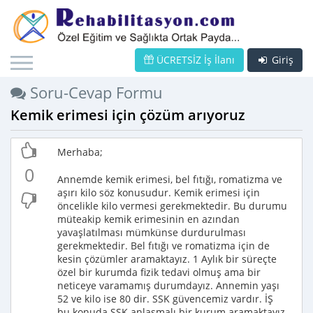
ÜCRETSİZ İş İlanı
Giriş
Soru-Cevap Formu
Kemik erimesi için çözüm arıyoruz
Merhaba;
0
Annemde kemik erimesi, bel fıtığı, romatizma ve
aşırı kilo söz konusudur. Kemik erimesi için
öncelikle kilo vermesi gerekmektedir. Bu durumu
müteakip kemik erimesinin en azından
yavaşlatılması mümkünse durdurulması
gerekmektedir. Bel fıtığı ve romatizma için de
kesin çözümler aramaktayız. 1 Aylık bir süreçte
özel bir kurumda fizik tedavi olmuş ama bir
neticeye varamamış durumdayız. Annemin yaşı
52 ve kilo ise 80 dir. SSK güvencemiz vardır. İŞ
bu konuda SSK anlaşmalı bir kurum aramaktayız.