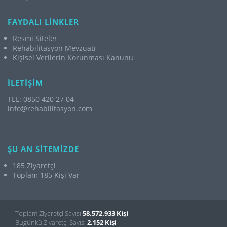
FAYDALI LİNKLER
Resmi Siteler
Rehabilitasyon Mevzuatı
Kişisel Verilerin Korunması Kanunu
İLETİŞİM
TEL: 0850 420 27 04
info
rehabilitasyon.com
ŞU AN SİTEMİZDE
185 Ziyaretçi
Toplam 185 Kişi Var
Toplam Ziyaretçi Sayısı
58.572.933 Kişi
Bugünkü Ziyaretçi Sayısı
2.152 Kişi