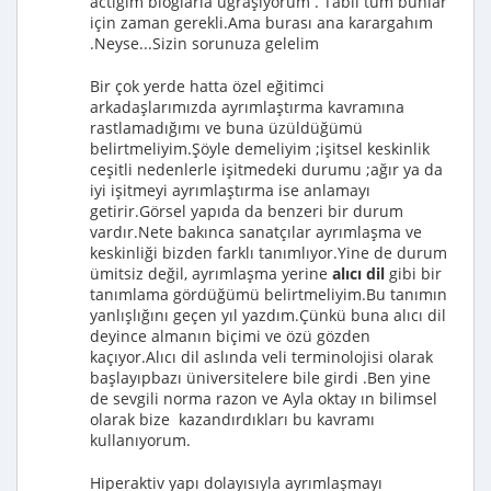
actığım bloglarla uğraşıyorum . Tabii tüm bunlar
için zaman gerekli.Ama burası ana karargahım
.Neyse...Sizin sorunuza gelelim
Bir çok yerde hatta özel eğitimci
arkadaşlarımızda ayrımlaştırma kavramına
rastlamadığımı ve buna üzüldüğümü
belirtmeliyim.Şöyle demeliyim ;işitsel keskinlik
ceşitli nedenlerle işitmedeki durumu ;ağır ya da
iyi işitmeyi ayrımlaştırma ise anlamayı
getirir.Görsel yapıda da benzeri bir durum
vardır.Nete bakınca sanatçılar ayrımlaşma ve
keskinliği bizden farklı tanımlıyor.Yine de durum
ümitsiz değil, ayrımlaşma yerine
alıcı dil
gibi bir
tanımlama gördüğümü belirtmeliyim.Bu tanımın
yanlışlığını geçen yıl yazdım.Çünkü buna alıcı dil
deyince almanın biçimi ve özü gözden
kaçıyor.Alıcı dil aslında veli terminolojisi olarak
başlayıpbazı üniversitelere bile girdi .Ben yine
de sevgili norma razon ve Ayla oktay ın bilimsel
olarak bize kazandırdıkları bu kavramı
kullanıyorum.
Hiperaktiv yapı dolayısıyla ayrımlaşmayı