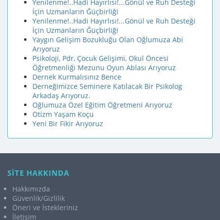
Yenilenme!..Hadi Hayırlısı!...Gönül ve Ruh Desteği
İçin Uzmanların Ğüçbirliği
Yenilenme!..Hadi Hayırlısı!...Gönül ve Ruh Desteği
İçin Uzmanların Ğüçbirliği
Yaygın Gelişim Bozukluğu Olan Oğlumuza Abi
Arıyoruz
Psikoloji, Pdr, Çocuk Gelişimi, Okul Öncesi
Öğretmenliği Mezunu Oyun Ablası Arıyoruz
Dernek Kurmalısınız Bence
Derneğimizce Seminere Katılacak Bir Psikolog
Arkadaş Arıyoruz.
Oğlumuza Özel Eğitim Öğretmeni Arıyoruz
Otizm Yaşam Koçu
Yeni Bir Fikir Arıyoruz
SİTE HAKKINDA
Hakkımızda
Güvenlik/Gizlilik
Öneri ve İstekleriniz
İletişim