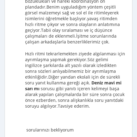
bozuklukları ve hareki koordinasyon ön
plandadır.Benim uyguladığım yöntem çeşitli
görsel malzemeyi sağ ve sol el ile ritimleyerek
isimlerini öğretmekle başlıyor.yavaş ritimden
hızlı ritme çıkyor ve sonra olayların anlatımına
geçiyor.Tabii olay sıralaması ve iç düşünce
çalışmaları de eklenmeli.İşitme sorunlarında
çalışan arkadaşlarla benzerliklerimiz çok.
Hızlı ritmi tekrarlemekten ziyede algılanması için
ayrımlaşma yapmak gerekiyor.Söz gelimi
ingilizce şarkılarda alt yazılı olarak izledikten
sonra sözleri anlıyabilmemiz bir ayrımlaşma
etkinliğidir.Diğer yandan ekolali için de sürekli
soru yanıt kullanma gereği açık.
Deniz mavi mi
sarı mı
sorusu gibi yanıtı içeren kelimeyi başa
alarak yapılan çalışmalarda bir süre sonra çocuk
önce ezberden, sonra alişkanlıkla soru yanıtdaki
soruyu algılıyor.Tavsiye ederim.
sorularınızı bekliyorum