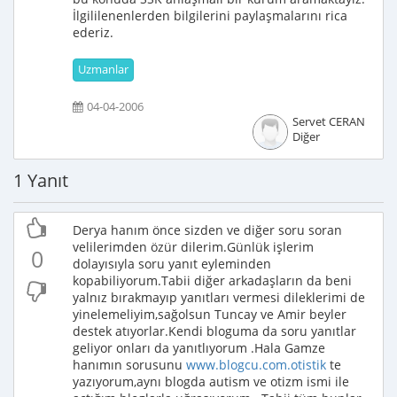
İlgililenenlerden bilgilerini paylaşmalarını rica
ederiz.
Uzmanlar
04-04-2006
Servet CERAN
Diğer
1 Yanıt
Derya hanım önce sizden ve diğer soru soran
velilerimden özür dilerim.Günlük işlerim
0
dolayısıyla soru yanıt eyleminden
kopabiliyorum.Tabii diğer arkadaşların da beni
yalnız bırakmayıp yanıtları vermesi dileklerimi de
yinelemeliyim,sağolsun Tuncay ve Amir beyler
destek atıyorlar.Kendi bloguma da soru yanıtlar
geliyor onları da yanıtlıyorum .Hala Gamze
hanımın sorusunu
www.blogcu.com.otistik
te
yazıyorum,aynı blogda autism ve otizm ismi ile