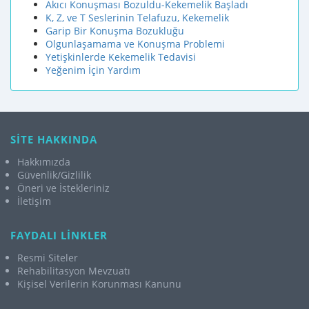
Akıcı Konuşması Bozuldu-Kekemelik Başladı
K, Z, ve T Seslerinin Telafuzu, Kekemelik
Garip Bir Konuşma Bozukluğu
Olgunlaşamama ve Konuşma Problemi
Yetişkinlerde Kekemelik Tedavisi
Yeğenim İçin Yardım
SİTE HAKKINDA
Hakkımızda
Güvenlik/Gizlilik
Öneri ve İstekleriniz
İletişim
FAYDALI LİNKLER
Resmi Siteler
Rehabilitasyon Mevzuatı
Kişisel Verilerin Korunması Kanunu