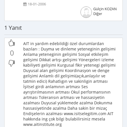
18-01-2006
Gülçin KOZAN
Diğer
1 Yanıt
AIT in yardım edebildiği özel durumlardan
bazıları : Duyma ve dinleme yeteneginin gelişimi
0
Anlama yeteneginin gelişimi Sosyal etkileşim
gelişimi Dikkat artışı gelişimi Yönergeleri izleme
kabiliyeti gelişimi Kurgusal fikir yetenegi gelişimi
Duyusal alan gelişimi Koordinasyon ve denge
gelişimi Anlamlı dil gelişimi(açık,anlaşılır ve
tatmin edici) Rahatlıgın ve sakinligin artması
İşitsel girdi anlamının artması Ses
ayrıştırılmasının artması Okul performansının
artması Toleransın artması ve hassasiyetin
azalması Duyusal yüklemede azalma Dokunma
hassasiyetinde azalma Daha sakin bir mizaç
Endişelerin azalması www.isitselegitim.com AIT
hakkında ing çok bilgi bulabilirsiniz mesela
www.aitinstitute.org