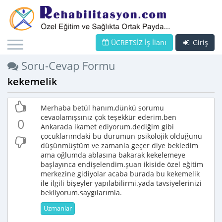
ÜCRETSİZ İş İlanı
Giriş
Soru-Cevap Formu
kekemelik
Merhaba betül hanım,dünkü sorumu
cevaolamışsınız çok teşekkür ederim.ben
0
Ankarada ikamet ediyorum.dediğim gibi
çocuklarımdaki bu durumun psikolojik olduğunu
düşünmüştüm ve zamanla geçer diye bekledim
ama oğlumda ablasına bakarak kekelemeye
başlayınca endişelendim.şuan ikiside özel eğitim
merkezine gidiyolar acaba burada bu kekemelik
ile ilgili bişeyler yapılabilirmi.yada tavsiyelerinizi
bekliyorum.saygılarımla.
Uzmanlar