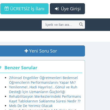
ÜCRETSİZ İş İlanı
Üye Girişi
Yeni Soru Sor
Benzer Sorular
Zihinsel Engelliler Öğretmenleri Bedensel
Öğrencilerin Performanslarını Yapar Mı?
Yenilenme!..Hadi Hayırlısı!...Gönül ve Ruh
Desteği İçin Uzmanların Ğüçbirliği
Rehabilitasyon Merkezlerindeki Performans
Kayıt Tablolarının Saklanma Süresi Nedir ??
Meb De De Yerimiz Olacak