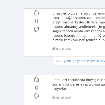
biraz geç oldu ama sorunuz yanıı
isterim. sağlık saporu özel rehab
0
araştırma merkezleri ilk defa rap
raporu almamış yeniletmek için gi
sağlık raporu alıpta ram raporu a
raporu istemiyorlar.yani her öğre
alması gerekiyor.her şehirde bu
08-06-2007
Bu yanıt için yorum eklemek ist
Ram Bazı çocuklarda ihtiyaç hiss
zorlandığında, eski raporunun güv
0
istiyorlar..
08-06-2007