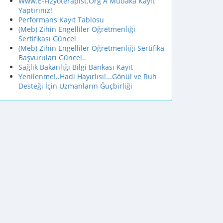
Www.E-Fizyoterapist.Org A Mutlaka Kayıt
Yaptırınız!
Performans Kayıt Tablosu
(Meb) Zihin Engelliler Öğretmenliği
Sertifikası Güncel
(Meb) Zihin Engelliler Öğretmenliği Sertifika
Başvuruları Güncel..
Sağlık Bakanlığı Bilgi Bankası Kayıt
Yenilenme!..Hadi Hayırlısı!...Gönül ve Ruh
Desteği İçin Uzmanların Ğüçbirliği