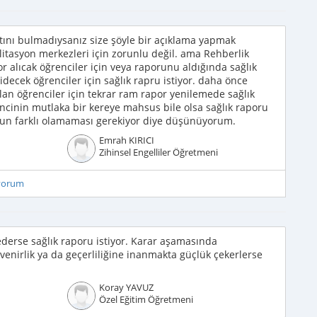
tını bulmadıysanız size şöyle bir açıklama yapmak
ilitasyon merkezleri için zorunlu değil. ama Rehberlik
or alıcak öğrenciler için veya raporunu aldığında sağlık
decek öğrenciler için sağlık rapru istiyor. daha önce
lan öğrenciler için tekrar ram rapor yenilemede sağlık
ncinin mutlaka bir kereye mahsus bile olsa sağlık raporu
nun farklı olamaması gerekiyor diye düşünüyorum.
Emrah KIRICI
Zihinsel Engelliler Öğretmeni
iyorum
ederse sağlık raporu istiyor. Karar aşamasında
enirlik ya da geçerliliğine inanmakta güçlük çekerlerse
Koray YAVUZ
Özel Eğitim Öğretmeni