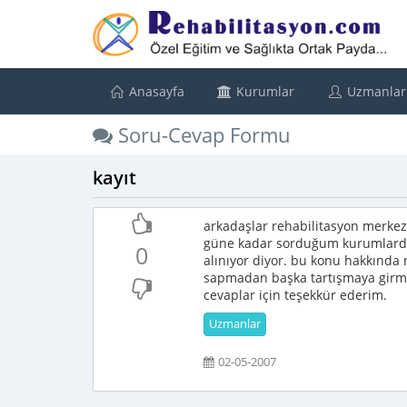
Anasayfa
Kurumlar
Uzmanlar
Soru-Cevap Formu
kayıt
arkadaşlar rehabilitasyon merkezl
güne kadar sorduğum kurumlardan 
0
alınıyor diyor. bu konu hakkında 
sapmadan başka tartışmaya girme
cevaplar için teşekkür ederim.
Uzmanlar
02-05-2007