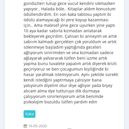
gündüzleri tutup gece vucut kendini sıkmazken
yapıyor.. Halada böle.. Kitaplar aldım konustum
ödüllendirdim. En son kaka tablosu yaptım bi
ödülü alamayacağı bi yere koyup kazanması
için.. Ama malesef yine gece uyurken yine yaptı
10 aya kadar sabırla kızmadan anlatarak
bekleyerek geçirdim. Çalısan bi anneyim ve artık
sabrım kalmadı gerçekten çok yoruldum ve artık
sölenmeye başladım yaptığında geceleri
ağlıyorum sinirimden ve ona kızmadan sadece
ağlayarak yalvararak lütfen beni üzme artık
yapma bunu tuvalete yapalım artık diyerek krizli
geçiriyoruz ve ben çocugumun kişiliğinde bi
hasar yaratmak istemiyorum. Aynı şekilde sürekli
kendi istedğini yaptrmaya çalısıyor bana
yatıyorum diyelim otur diye ağlıyor yada bişey
alıcam alma dye tutturuyo dik durmaya
çalışıyorum sinirleniyorum artık benimde
psikolojim bozuldu lütfen yardım edin
Kaka
16-05-2020