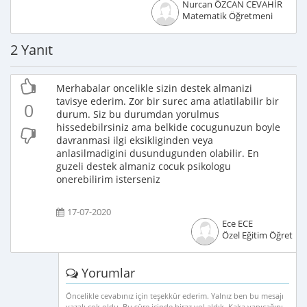
Nurcan ÖZCAN CEVAHİR
Matematik Öğretmeni
2 Yanıt
Merhabalar oncelikle sizin destek almanizi
tavisye ederim. Zor bir surec ama atlatilabilir bir
0
durum. Siz bu durumdan yorulmus
hissedebilrsiniz ama belkide cocugunuzun boyle
davranmasi ilgi eksikliginden veya
anlasilmadigini dusundugunden olabilir. En
guzeli destek almaniz cocuk psikologu
onerebilirim isterseniz
17-07-2020
Ece ECE
Özel Eğitim Öğretme
Yorumlar
Öncelikle cevabınız için teşekkür ederim. Yalnız ben bu mesajı
yazalı çok oldu. Bu süre içinde biraz yol aldık. Kaka yapıcağını