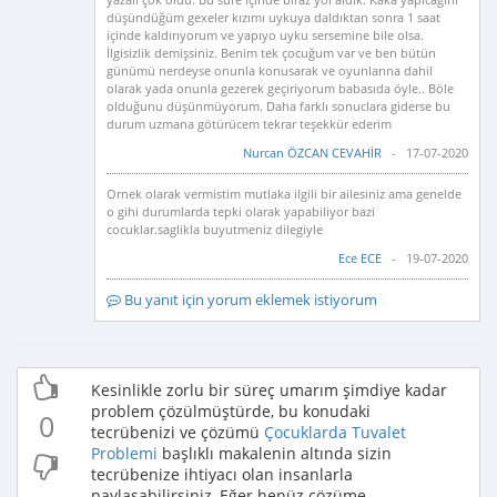
düşündüğüm gexeler kızımı uykuya daldıktan sonra 1 saat
içinde kaldırıyorum ve yapıyo uyku sersemine bile olsa.
İlgisizlik demişsiniz. Benim tek çocuğum var ve ben bütün
günümü nerdeyse onunla konusarak ve oyunlarına dahil
olarak yada onunla gezerek geçiriyorum babasıda öyle.. Böle
olduğunu düşünmüyorum. Daha farklı sonuclara giderse bu
durum uzmana götürücem tekrar teşekkür ederim
Nurcan ÖZCAN CEVAHİR
- 17-07-2020
Ornek olarak vermistim mutlaka ilgili bir ailesiniz ama genelde
o gihi durumlarda tepki olarak yapabiliyor bazi
cocuklar.saglikla buyutmeniz dilegiyle
Ece ECE
- 19-07-2020
Bu yanıt için yorum eklemek istiyorum
Kesinlikle zorlu bir süreç umarım şimdiye kadar
problem çözülmüştürde, bu konudaki
0
tecrübenizi ve çözümü
Çocuklarda Tuvalet
Problemi
başlıklı makalenin altında sizin
tecrübenize ihtiyacı olan insanlarla
paylaşabilirsiniz, Eğer henüz çözüme