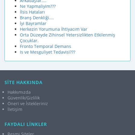
Arkadaşlar....
Ne Yapmaliyim???
İlsis Hataları
Branş Denkliği....
İyi Bayramlar
Herkezin Yorumuna İhtiyacım Var
Orta Düzeyde Zihinsel Yetersizlikten Etkilenmiş
Çocuklar.
Fronto Temporal Demans
Is ve Mesguliyet Tedavisi???
SİTE HAKKINDA
Hakkımızda
Güvenlik/Gizlilik
Öneri ve İstekleriniz
İletişim
FAYDALI LİNKLER
Resmi Siteler