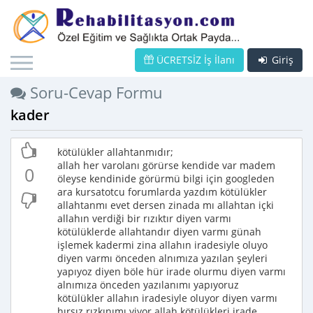
ÜCRETSİZ İş İlanı
Giriş
Soru-Cevap Formu
kader
kötülükler allahtanmıdır;
allah her varolanı görürse kendide var madem
0
öleyse kendinide görürmü bilgi için googleden
ara kursatotcu forumlarda yazdım kötülükler
allahtanmı evet dersen zinada mı allahtan içki
allahın verdiği bir rızıktır diyen varmı
kötülüklerde allahtandır diyen varmı günah
işlemek kadermi zina allahın iradesiyle oluyo
diyen varmı önceden alnımıza yazılan şeyleri
yapıyoz diyen böle hür irade olurmu diyen varmı
alnımıza önceden yazılanımı yapıyoruz
kötülükler allahın iradesiyle oluyor diyen varmı
hırsız rızkınımı yiyor allah kötülükleri irade