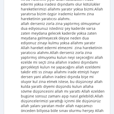
edermi yoksa iradesi dışındamı olur kötülükler
hareketlerimizi allahmı yaratır yoksa bizmi.Allah
yaratırsa bizim özgür irademiz kalırmı zina
hareketinin yaratıcısı alahmı.
allah derseniz zorla zina yaptırmış olmuyomur
dua ediyosunuz istediniz şey kaderde varsa
zaten meydana gelecek kaderde yoksa zaten
meydana gelmeyecek öleyse neden dua
ediyonuz zinayı kulmu yoksa allahmı yaratır
Allah hareket edermi etmezmi zina hareketinin
yaratıcısı alahmı.Allah derseniz zorla zina
yaptırmış olmuyomu kulun neyi seçeceğini allah
ezelde mi seçti zina allahın iradesi dışındamı
gerçekleşti kulun ne yapacağını allah ezeldemi
takdir etti ss zinayı allahmı irade etmişti hayır
dersen yani allahın iradesi dışında bişe mi
oluyor kul zina etmek istese, bu düşünceyi allah
kulda yarattı diyemi düşündü kulun allaha
sövme düşüncesini allah mı yarattı Allah ezelden
bugüne sonsuz zamanı aşıp nasıl gelebildi.Allah
düşüncelerimizi yarattığı içinmi öle düşünürüz
allah yalanı yaratan mıdır allah napcamızı
önceden biliyosa böle sınav olurmu herşey Allah