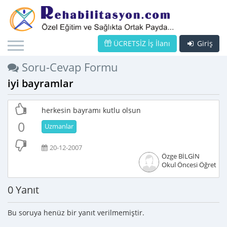
ÜCRETSİZ İş İlanı
Giriş
Soru-Cevap Formu
iyi bayramlar
herkesin bayramı kutlu olsun
0
Uzmanlar
20-12-2007
Özge BİLGİN
Okul Öncesi Öğretme
0 Yanıt
Bu soruya henüz bir yanıt verilmemiştir.