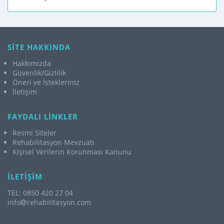
SİTE HAKKINDA
Hakkımızda
Güvenlik/Gizlilik
Öneri ve İstekleriniz
İletişim
FAYDALI LİNKLER
Resmi Siteler
Rehabilitasyon Mevzuatı
Kişisel Verilerin Korunması Kanunu
İLETİŞİM
TEL: 0850 420 27 04
info
rehabilitasyon.com