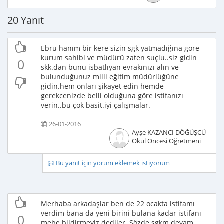
20 Yanıt
Ebru hanım bir kere sizin sgk yatmadığına göre
kurum sahibi ve müdürü zaten suçlu..siz gidin
0
skk.dan bunu isbatlıyan evrakınızı alın ve
bulunduğunuz milli eğitim müdürlüğüne
gidin.hem onları şikayet edin hemde
gerekcenizde belli olduğuna göre istifanızı
verin..bu çok basit.iyi çalışmalar.
26-01-2016
Ayşe KAZANCI DÖĞÜŞCÜ
Okul Öncesi Öğretmeni
Bu yanıt için yorum eklemek istiyorum
Merhaba arkadaşlar ben de 22 ocakta istifamı
verdim bana da yeni birini bulana kadar istifanı
0
mebe bildirmeyiz dediler. Sözde sgkm devam