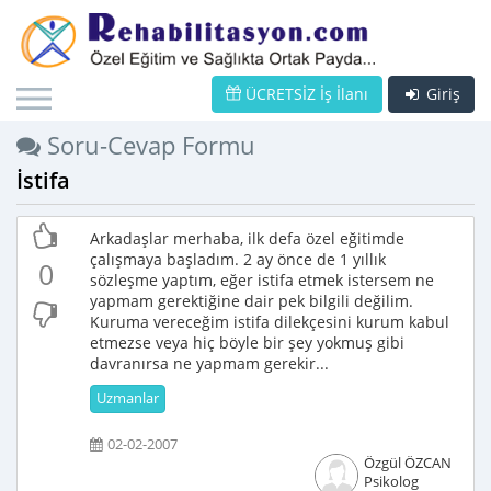
ÜCRETSİZ İş İlanı
Giriş
Soru-Cevap Formu
İstifa
Arkadaşlar merhaba, ilk defa özel eğitimde
çalışmaya başladım. 2 ay önce de 1 yıllık
0
sözleşme yaptım, eğer istifa etmek istersem ne
yapmam gerektiğine dair pek bilgili değilim.
Kuruma vereceğim istifa dilekçesini kurum kabul
etmezse veya hiç böyle bir şey yokmuş gibi
davranırsa ne yapmam gerekir...
Uzmanlar
02-02-2007
Özgül ÖZCAN
Psikolog