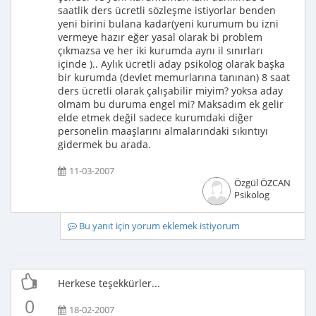
saatlik ders ücretli sözleşme istiyorlar benden
yeni birini bulana kadar(yeni kurumum bu izni
vermeye hazır eğer yasal olarak bi problem
çıkmazsa ve her iki kurumda aynı il sınırları
içinde ).. Aylık ücretli aday psikolog olarak başka
bir kurumda (devlet memurlarına tanınan) 8 saat
ders ücretli olarak çalışabilir miyim? yoksa aday
olmam bu duruma engel mi? Maksadım ek gelir
elde etmek değil sadece kurumdaki diğer
personelin maaşlarını almalarındaki sıkıntıyı
gidermek bu arada.
11-03-2007
Özgül ÖZCAN
Psikolog
Bu yanıt için yorum eklemek istiyorum
Herkese teşekkürler...
0
18-02-2007