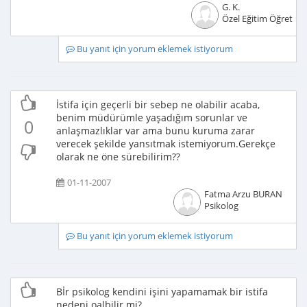
G. K.
Özel Eğitim Öğretme
Bu yanıt için yorum eklemek istiyorum
İstifa için geçerli bir sebep ne olabilir acaba,
benim müdürümle yaşadığım sorunlar ve
0
anlaşmazlıklar var ama bunu kuruma zarar
verecek şekilde yansıtmak istemiyorum.Gerekçe
olarak ne öne sürebilirim??
01-11-2007
Fatma Arzu BURAN
Psikolog
Bu yanıt için yorum eklemek istiyorum
Bİr psikolog kendini işini yapamamak bir istifa
nedeni oalbilir mi?