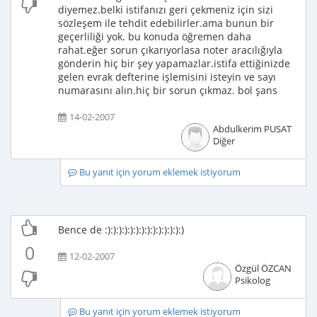
diyemez.belki istifanızı geri çekmeniz için sizi
sözleşem ile tehdit edebilirler.ama bunun bir
geçerliliği yok. bu konuda öğremen daha
rahat.eğer sorun çıkarıyorlasa noter aracılığıyla
gönderin hiç bir şey yapamazlar.istifa ettiğinizde
gelen evrak defterine işlemisini isteyin ve sayı
numarasını alın.hiç bir sorun çıkmaz. bol şans
14-02-2007
Abdulkerim PUSAT
Diğer
Bu yanıt için yorum eklemek istiyorum
Bence de :):):):):):):):):):):):):):)
0
12-02-2007
Özgül ÖZCAN
Psikolog
Bu yanıt için yorum eklemek istiyorum