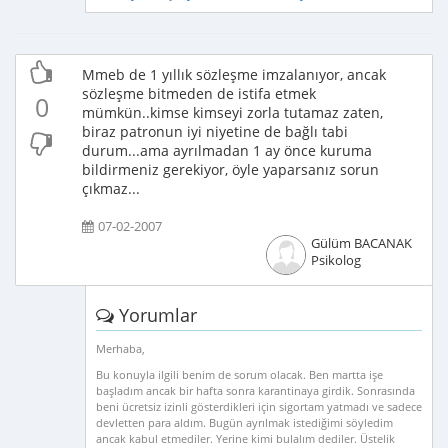
Mmeb de 1 yıllık sözleşme imzalanıyor, ancak
sözleşme bitmeden de istifa etmek
0
mümkün..kimse kimseyi zorla tutamaz zaten,
biraz patronun iyi niyetine de bağlı tabi
durum...ama ayrılmadan 1 ay önce kuruma
bildirmeniz gerekiyor, öyle yaparsanız sorun
çıkmaz...
07-02-2007
Gülüm BACANAK
Psikolog
Yorumlar
Merhaba,
Bu konuyla ilgili benim de sorum olacak. Ben martta işe
başladım ancak bir hafta sonra karantinaya girdik. Sonrasında
beni ücretsiz izinli gösterdikleri için sigortam yatmadı ve sadece
devletten para aldım. Bugün ayrılmak istediğimi söyledim
ancak kabul etmediler. Yerine kimi bulalım dediler. Üstelik