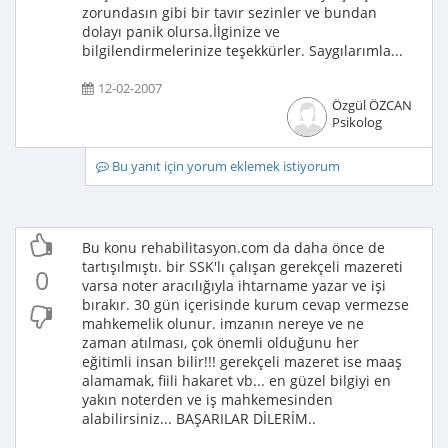
zorundasın gibi bir tavır sezinler ve bundan
dolayı panik olursa.İlginize ve
bilgilendirmelerinize teşekkürler. Saygılarımla...
12-02-2007
Özgül ÖZCAN
Psikolog
Bu yanıt için yorum eklemek istiyorum
Bu konu rehabilitasyon.com da daha önce de
tartışılmıştı. bir SSK'lı çalışan gerekçeli mazereti
0
varsa noter aracılığıyla ihtarname yazar ve işi
bırakır. 30 gün içerisinde kurum cevap vermezse
mahkemelik olunur. imzanın nereye ve ne
zaman atılması, çok önemli olduğunu her
eğitimli insan bilir!!! gerekçeli mazeret ise maaş
alamamak, fiili hakaret vb... en güzel bilgiyi en
yakın noterden ve iş mahkemesinden
alabilirsiniz... BAŞARILAR DİLERİM..