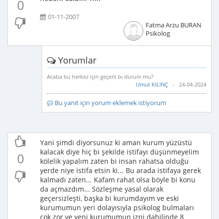
0
01-11-2007
Fatma Arzu BURAN
Psikolog
Yorumlar
Acaba bu herkez için geçerli bı durum mu?
Umut KILINÇ
- 24-04-2024
Bu yanıt için yorum eklemek istiyorum
Yani şimdi diyorsunuz ki aman kurum yüzüstü
kalacak diye hiç bi şekilde istifayı düşünmeyelim
0
kölelik yapalım zaten bi insan rahatsa olduğu
yerde niye istifa etsin ki... Bu arada istifaya gerek
kalmadı zaten... Kafam rahat olsa böyle bi konu
da açmazdım... Sözleşme yasal olarak
geçersizleşti, başka bi kurumdayım ve eski
kurumumun yeri dolayısıyla psikolog bulmaları
çok zor ve yeni kurumumun izni dahilinde 8