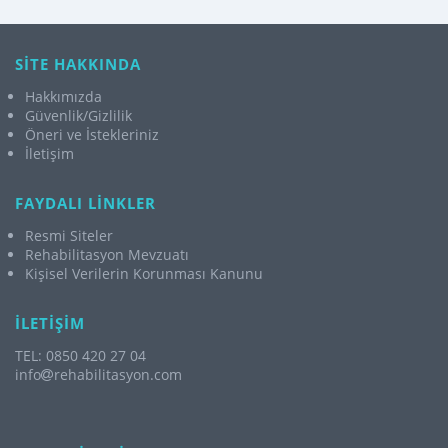
SİTE HAKKINDA
Hakkımızda
Güvenlik/Gizlilik
Öneri ve İstekleriniz
İletişim
FAYDALI LİNKLER
Resmi Siteler
Rehabilitasyon Mevzuatı
Kişisel Verilerin Korunması Kanunu
İLETİŞİM
TEL: 0850 420 27 04
info
rehabilitasyon.com