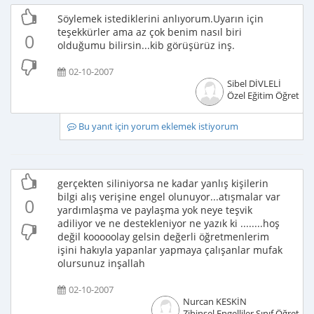
Söylemek istediklerini anlıyorum.Uyarın için
teşekkürler ama az çok benim nasıl biri
0
olduğumu bilirsin...kib görüşürüz inş.
02-10-2007
Sibel DİVLELİ
Özel Eğitim Öğretme
Bu yanıt için yorum eklemek istiyorum
gerçekten siliniyorsa ne kadar yanlış kişilerin
bilgi alış verişine engel olunuyor...atışmalar var
0
yardımlaşma ve paylaşma yok neye teşvik
adiliyor ve ne destekleniyor ne yazık ki ........hoş
değil kooooolay gelsin değerli öğretmenlerim
işini hakıyla yapanlar yapmaya çalışanlar mufak
olursunuz inşallah
02-10-2007
Nurcan KESKİN
Zihinsel Engelliler Sınıf Öğretme