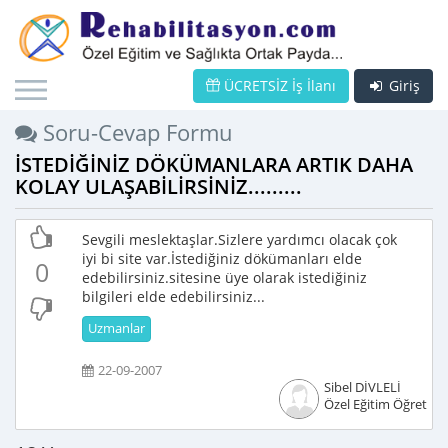
ÜCRETSİZ İş İlanı
Giriş
Soru-Cevap Formu
İSTEDİĞİNİZ DÖKÜMANLARA ARTIK DAHA
KOLAY ULAŞABİLİRSİNİZ.........
Sevgili meslektaşlar.Sizlere yardımcı olacak çok
iyi bi site var.İstediğiniz dökümanları elde
0
edebilirsiniz.sitesine üye olarak istediğiniz
bilgileri elde edebilirsiniz...
Uzmanlar
22-09-2007
Sibel DİVLELİ
Özel Eğitim Öğretme