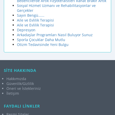
Bedencilerde Artık Fizyoteraistleri Rahat Brakır Artık
Sosyal Hizmet Uzmanı ve Rehabilitasyonlar ve
Gerçekler
Sayın Bengü......
Aile ve Evlilik Terapisi
Aile ve Evlilik Terapisi
Depresyon
Arkadaşlar Programları Nasıl Buluyor Sunuz
Sporla Çocuklar Daha Mutlu
Otizm Tedavisinde Yeni Bulgu
SİTE HAKKINDA
Hakkımızda
Güvenlik/Gizlilik
Öneri ve İstekleriniz
İletişim
FAYDALI LİNKLER
Resmi Siteler