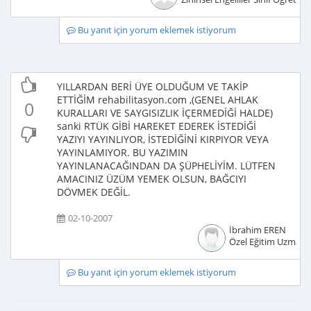
Bu yanıt için yorum eklemek istiyorum
YILLARDAN BERİ ÜYE OLDUĞUM VE TAKİP
ETTİĞİM rehabilitasyon.com ,(GENEL AHLAK
0
KURALLARI VE SAYGISIZLIK İÇERMEDİĞİ HALDE)
sanki RTÜK GİBİ HAREKET EDEREK İSTEDİĞİ
YAZIYI YAYINLIYOR, İSTEDİĞİNİ KIRPIYOR VEYA
YAYINLAMIYOR. BU YAZIMIN
YAYINLANACAĞINDAN DA ŞÜPHELİYİM. LÜTFEN
AMACINIZ ÜZÜM YEMEK OLSUN, BAĞCIYI
DÖVMEK DEĞİL.
02-10-2007
İbrahim EREN
Özel Eğitim Uzmanı
Bu yanıt için yorum eklemek istiyorum