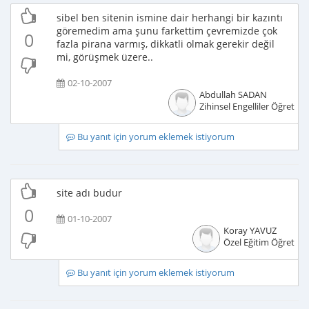
sibel ben sitenin ismine dair herhangi bir kazıntı
göremedim ama şunu farkettim çevremizde çok
0
fazla pirana varmış, dikkatli olmak gerekir değil
mi, görüşmek üzere..
02-10-2007
Abdullah SADAN
Zihinsel Engelliler Öğretme
Bu yanıt için yorum eklemek istiyorum
site adı budur
0
01-10-2007
Koray YAVUZ
Özel Eğitim Öğretme
Bu yanıt için yorum eklemek istiyorum