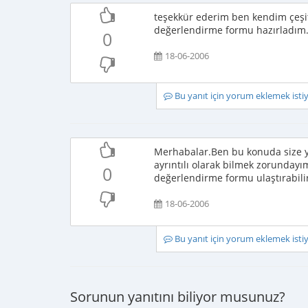
teşekkür ederim ben kendim çeşitl
değerlendirme formu hazırladım. g
0
18-06-2006
Bu yanıt için yorum eklemek ist
Merhabalar.Ben bu konuda size y
ayrıntılı olarak bilmek zorundayı
0
değerlendirme formu ulaştırabili
18-06-2006
Bu yanıt için yorum eklemek ist
Sorunun yanıtını biliyor musunuz?