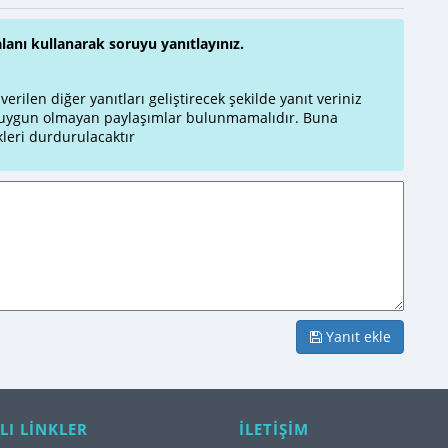
alanı kullanarak soruyu yanıtlayınız.
rilen diğer yanıtları geliştirecek şekilde yanıt veriniz
a uygun olmayan paylaşımlar bulunmamalıdır. Buna
leri durdurulacaktır
Yanıt ekle
LI LİNKLER
İLETİŞİM