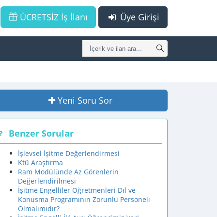
ÜCRETSİZ İş İlanı
Üye Girişi
Yeni Soru Sor
Benzer Sorular
İşlevsel İşitme Değerlendirmesi
Ktü Araştırma
Ram Modülünde Az Görenlerin
Değerlendirilmesi
İşitme Engelliler Oğretmenleri Dıl ve
Konusma Programının Zorunlu Personelı
Olmalımıdır?