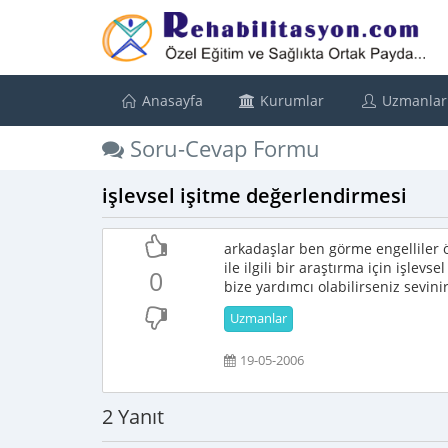
Anasayfa
Kurumlar
Uzmanlar
Soru-Cevap Formu
işlevsel işitme değerlendirmesi
arkadaşlar ben görme engelliler 
ile ilgili bir araştırma için işle
0
bize yardımcı olabilirseniz sevini
Uzmanlar
19-05-2006
2 Yanıt