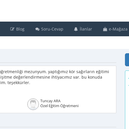
Blog
Soru-Cevap
İlanlar
e-Mağaza
öğretmenliği mezunyum. yaptığımız kör sağırların eğitimi
vsel işitme değerlendirmesine ihtiyacımız var. bu konuda
rim. teşekkürler.
Tuncay ARA
Özel Eğitim Öğretmeni