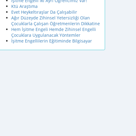
İşitme Engelli İki Ayrı Öğrencimiz Var!
Ktü Araştıma
Evet Heykeltıraşlar Da Çalışabilir
Ağır Düzeyde Zihinsel Yetersizliği Olan
Çocuklarla Çalışan Öğretmenlerin Dikkatine
Hem İşitme Engeli Hemde Zihinsel Engelli
Çocuklara Uygulanacak Yöntemler
İşitme Engellilerin Eğitiminde Bilgisayar