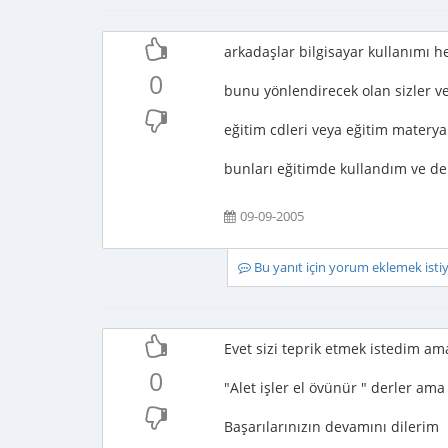
arkadaşlar bilgisayar kullanımı her
0
bunu yönlendirecek olan sizler ve 
eğitim cdleri veya eğitim materya
bunları eğitimde kullandım ve de 
09-09-2005
Bu yanıt için yorum eklemek ist
Evet sizi teprik etmek istedim am
0
"Alet işler el övünür " derler am
Başarılarınızın devamını dilerim