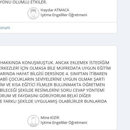
SYONU OLUMLU ETKİLER.
Haydar ATMACA
İşitme Engelliler Öğretmeni
iyorum
 HAKKINDA KONUŞMUŞTUK. ANCAK EKLEMEK İSTEDİĞİM
MERKEZLERİ İÇİN OLMASA BİLE MÜFREDATA UYGUN EĞİTİM
ARINDA HAYAT BİLGİSİ DERSİNDE 4. SINIFTAN İTİBAREN
 TABİİ ÇOCUKLARIN SEVİYELERİNE UYGUN OLMAK ŞARTI
SİM VE KISA EĞİTİCİ FİLMLER BULUNMAKTA ÖĞRETMEN
BİLECEĞİ ŞEKİLDE RESİMLERİNİ SORU CEVAP YÖNTEMİ
IYORUM VE FAYDASINI GÖRÜYORUM.BELKİ DİĞER
E FARKLI ŞEKİLDE UYGULAMIŞ OLABİLİRLER BUNLARIDA
Mine KİZİR
İşitme Engelliler Öğretmeni