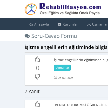
Anasayfa
Kurumlar
Uzmanlar
Soru-Cevap Formu
İşitme engellilerin eğitiminde bilgi
İşitme engellilerin eğitiminde bil
0
Uzmanlar
05-02-2005
7 Yanıt
BENDE DİYORUMKİ ÖĞRENCİLERİM