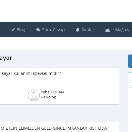
Blog
Soru-Cevap
İlanlar
e-Mağaza
sayar
gisayar kullanımı işlevsel midir?
Nihal ÖZCAN
Psikolog
İZ İCİN ELİMİZDEN GELDİĞİNCE İMKANLAR KİSİTLİDA