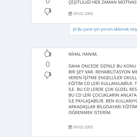
0
ÇEŞİTLİLİĞİ HER ZAMAN MOTİVA
09-02-2005
Bu yanıt için yorum eklemek ist
NİHAL HANIM,
0
DAHA ÖNCEDE SİZİNLE BU KONU
BİR ŞEY VAR. REHABİLİTASYON 
VEREN İŞİTME ENGELLİLER OKULL
EĞİTİM CD LERİ KULLANILABİLR.
İLE. BU CD LERDE ÇOK GÜZEL RE
BU CD LERİ ÇOCUKLARIN ANLATA
İLE PAYLAŞABİLİR. BEN KULLAN
ARKADAŞLAR BİLGİSAYARI EĞİTİM
ÖĞRENMEK İSTERİM.
09-02-2005