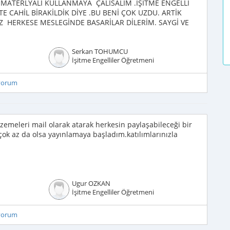
MATERLYALİ KULLANMAYA ÇALİSALİM .İŞİTME ENGELLİ
 CAHİL BİRAKİLDİK DİYE .BU BENİ ÇOK UZDU. ARTİK
YİZ HERKESE MESLEGİNDE BASARİLAR DİLERİM. SAYGİ VE
Serkan TOHUMCU
İşitme Engelliler Öğretmeni
iyorum
alzemeleri mail olarak atarak herkesin paylaşabileceği bir
çok az da olsa yayınlamaya başladım.katılımlarınızla
Ugur OZKAN
İşitme Engelliler Öğretmeni
iyorum