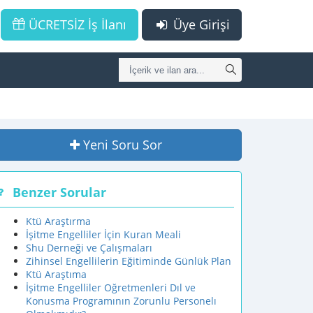
ÜCRETSİZ İş İlanı
Üye Girişi
Yeni Soru Sor
Benzer Sorular
Ktü Araştırma
İşitme Engelliler İçin Kuran Meali
Shu Derneği ve Çalışmaları
Zihinsel Engellilerin Eğitiminde Günlük Plan
Ktü Araştıma
İşitme Engelliler Oğretmenleri Dıl ve
Konusma Programının Zorunlu Personelı