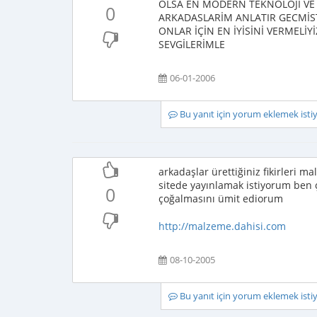
OLSA EN MODERN TEKNOLOJİ VE 
0
ARKADASLARİM ANLATIR GECMİSTE
ONLAR İÇİN EN İYİSİNİ VERMELİ
SEVGİLERİMLE
06-01-2006
Bu yanıt için yorum eklemek ist
arkadaşlar ürettiğiniz fikirleri m
sitede yayınlamak istiyorum ben 
0
çoğalmasını ümit ediorum
http://malzeme.dahisi.com
08-10-2005
Bu yanıt için yorum eklemek ist