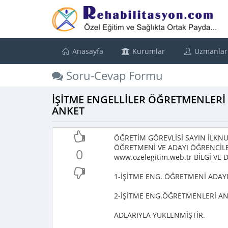
Anasayfa
Kurumlar
Uzmanlar
Soru-Cevap Formu
İŞİTME ENGELLİLER ÖĞRETMENLERİ
ANKET
ÖĞRETİM GÖREVLİSİ SAYIN İLKN
ÖĞRETMENİ VE ADAYI ÖĞRENCİLE
0
www.ozelegitim.web.tr BİLGİ V
1-İŞİTME ENG. ÖĞRETMENİ ADAY
2-İŞİTME ENG.ÖĞRETMENLERİ A
ADLARIYLA YÜKLENMİŞTİR.