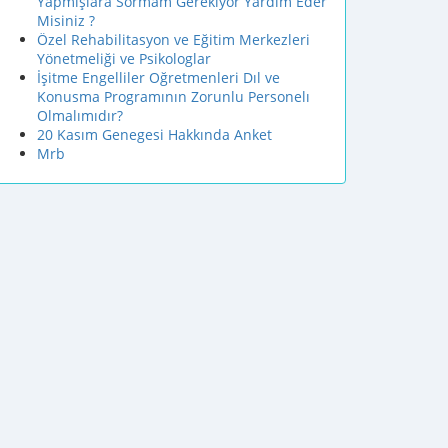
Yapmışlara Sormam Gerekiyor Yardım Eder
Misiniz ?
Özel Rehabilitasyon ve Eğitim Merkezleri
Yönetmeliği ve Psikologlar
İşitme Engelliler Oğretmenleri Dıl ve
Konusma Programının Zorunlu Personelı
Olmalımıdır?
20 Kasım Genegesi Hakkında Anket
Mrb