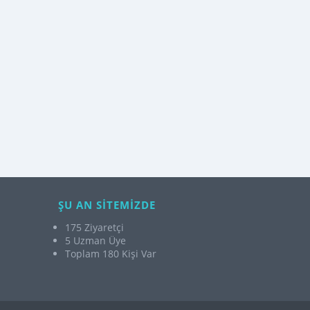
ŞU AN SİTEMİZDE
175 Ziyaretçi
5 Uzman Üye
Toplam 180 Kişi Var