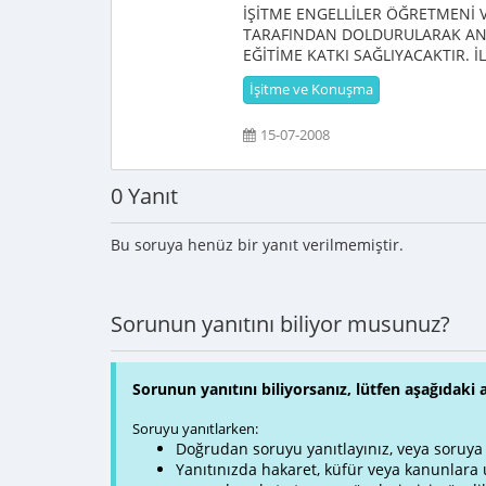
İŞİTME ENGELLİLER ÖĞRETMENİ
TARAFINDAN DOLDURULARAK ANK
EĞİTİME KATKI SAĞLIYACAKTIR. 
İşitme ve Konuşma
15-07-2008
0 Yanıt
Bu soruya henüz bir yanıt verilmemiştir.
Sorunun yanıtını biliyor musunuz?
Sorunun yanıtını biliyorsanız, lütfen aşağıdaki 
Soruyu yanıtlarken:
Doğrudan soruyu yanıtlayınız, veya soruya ve
Yanıtınızda hakaret, küfür veya kanunlar