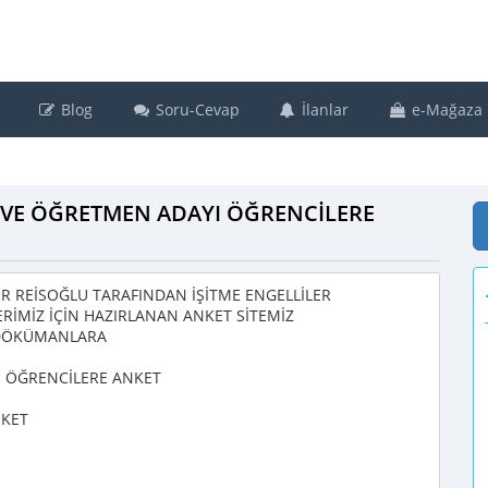
Blog
Soru-Cevap
İlanlar
e-Mağaza
 VE ÖĞRETMEN ADAYI ÖĞRENCİLERE
UR REİSOĞLU TARAFINDAN İŞİTME ENGELLİLER
RİMİZ İÇİN HAZIRLANAN ANKET SİTEMİZ
E DÖKÜMANLARA
I ÖĞRENCİLERE ANKET
NKET