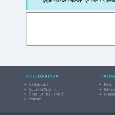
uygun hareket etmeyen üyelerimizin üyelik
SİTE HAKKINDA
FAYDA
Hakkımızda
Resmi 
Güvenlik/Gizlilik
Rehabi
Öneri ve İstekleriniz
Kişise
İletişim