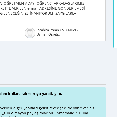
 VE ÖĞRETMEN ADAYI ÖĞRENCİ ARKADAŞLARIMIZ
ETTE VERİLEN e-mail ADRESİNE GÖNDERİLMESİ
İLGİLENECEĞİNİZE İNANIYORUM. SAYGILARLA.
İbrahim İmran ÜSTÜNDAĞ
Uzman Öğretici
alanı kullanarak soruyu yanıtlayınız.
rilen diğer yanıtları geliştirecek şekilde yanıt veriniz
a uygun olmayan paylaşımlar bulunmamalıdır. Buna