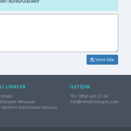
leri durdurulacaktır
Yanıt ekle
LI LİNKLER
İLETİŞİM
Siteler
TEL: 0850 420 27 04
litasyon Mevzuatı
info
rehabilitasyon.com
l Verilerin Korunması Kanunu