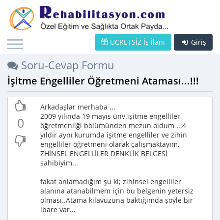
ÜCRETSİZ İş İlanı
Giriş
Soru-Cevap Formu
İşitme Engelliler Öğretmeni Ataması...!!!
Arkadaşlar merhaba ...
2009 yılında 19 mayıs ünv.işitme engelliler
0
öğretmenliği bölümünden mezun oldum ...4
yıldır aynı kurumda işitme engelliler ve zihin
engelliler öğretmeni olarak çalışmaktayım.
ZHİNSEL ENGELLİLER DENKLİK BELGESİ
sahibiyim...
fakat anlamadığım şu ki; zihinsel engelliler
alanına atanabilmem için bu belgenin yetersiz
olması..Atama kılavuzuna baktığımda şöyle bir
ibare var...