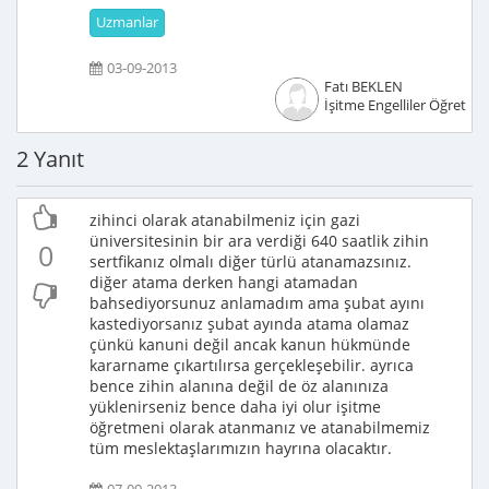
Uzmanlar
03-09-2013
Fatı BEKLEN
İşitme Engelliler Öğretme
2 Yanıt
zihinci olarak atanabilmeniz için gazi
üniversitesinin bir ara verdiği 640 saatlik zihin
0
sertfikanız olmalı diğer türlü atanamazsınız.
diğer atama derken hangi atamadan
bahsediyorsunuz anlamadım ama şubat ayını
kastediyorsanız şubat ayında atama olamaz
çünkü kanuni değil ancak kanun hükmünde
kararname çıkartılırsa gerçekleşebilir. ayrıca
bence zihin alanına değil de öz alanınıza
yüklenirseniz bence daha iyi olur işitme
öğretmeni olarak atanmanız ve atanabilmemiz
tüm meslektaşlarımızın hayrına olacaktır.