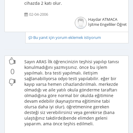
cihazda 2 katı olur.
02-04-2006
Haydar ATMACA
İşitme Engelliler Öğretme
Bu yanıt için yorum eklemek istiyorum
Sayın ARAS İlk öğrencinizin teşhisi yapılıp tanısı
konulmadığını yazmışsınız. önce bu işlem
0
yapılmalı. bra testi yapılmalı. iletişim
sağlanabiliyorsa odyo testi yapılabilir. eğer bir
kayıp varsa hemen cihazlandırılmalı. merkezde
olmadığı ve aile yatılı okula gönderme taraftarı
olmadığına göre normal bir okulda eğitimine
devam edebilir (kaynaştırma eğitimine tabi
olursa daha iyi olur). öğretmenine gereken
desteği siz verebilirsiniz veya gerekirse (bana
ulaştığınız takdirde)bende elimden geleni
yaparım. ama önce teşhis edilmeli.