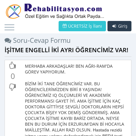
ÜCRETSİZ İş İlanı
Giriş
Soru-Cevap Formu
İŞİTME ENGELLİ İKİ AYRI ÖĞRENCİMİZ VAR!
MERHABA ARKADAŞLAR! BEN AĞRI-RAM'DA
GÖREV YAPIYORUM.
0
BİZİM İKİ TANE ÖĞRENCİMİZ VAR. BU
ÖĞRENCİLERİMİZDEN BİRİ 8 YAŞINDA!
ÖĞRENCİMİZ IQ ÖLÇÜMLERİ VE AKADEMİK
PERFORMANSI GAYET İYİ. AMA İŞİTME İÇİN KAÇ
DOKTORA GİTTİYSE SEVGİLİ DOKTORLARIN HEPSİ
ÇOCUKTA BİŞEY YOK DEMİŞ GÖNDERMİŞ. AMA
ÇOCUKTA İŞİTME KAYBI BARİZ ORTADA. NEYSE
BEN BU DURUM İÇİN ERZURUM'DAN Bİ HOCAYLA
MAİLLEŞTİM. ALLAH RAZI OLSUN.
Hastada rezidü