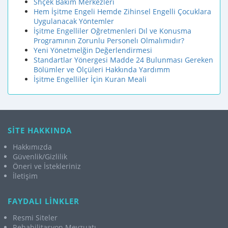
Shçek Bakım Merkezleri
Hem İşitme Engeli Hemde Zihinsel Engelli Çocuklara
Uygulanacak Yöntemler
İşitme Engelliler Oğretmenleri Dıl ve Konusma
Programının Zorunlu Personelı Olmalımıdır?
Yeni Yönetmelğin Değerlendirmesi
Standartlar Yönergesi Madde 24 Bulunması Gereken
Bölümler ve Ölçüleri Hakkında Yardımm
İşitme Engelliler İçin Kuran Meali
SİTE HAKKINDA
Hakkımızda
Güvenlik/Gizlilik
Öneri ve İstekleriniz
İletişim
FAYDALI LİNKLER
Resmi Siteler
Rehabilitasyon Mevzuatı