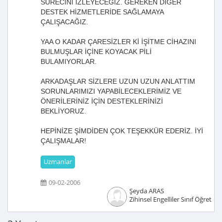
SÜRECİNİ İZLEYECEĞİZ. GEREKEN DİĞER
DESTEK HİZMETLERİDE SAĞLAMAYA
ÇALIŞACAĞIZ.
YAA O KADAR ÇARESİZLER Kİ İŞİTME CİHAZINI
BULMUŞLAR İÇİNE KOYACAK PİLİ
BULAMIYORLAR.
ARKADAŞLAR SİZLERE UZUN UZUN ANLATTIM
SORUNLARIMIZI YAPABİLECEKLERİMİZ VE
ÖNERİLERİNİZ İÇİN DESTEKLERİNİZİ
BEKLİYORUZ.
HEPİNİZE ŞİMDİDEN ÇOK TEŞEKKÜR EDERİZ. İYİ
ÇALIŞMALAR!
Uzmanlar
09-02-2006
Şeyda ARAS
Zihinsel Engelliler Sınıf Öğretme