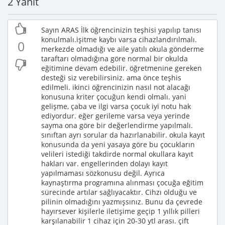
2 Yanıt
Sayın ARAS İlk öğrencinizin teşhisi yapılıp tanısı
konulmalı.işitme kaybı varsa cihazlandırılmalı.
0
merkezde olmadığı ve aile yatılı okula gönderme
taraftarı olmadığına göre normal bir okulda
eğitimine devam edebilir. öğretmenine gereken
desteği siz verebilirsiniz. ama önce teşhis
edilmeli. ikinci öğrencinizin nasıl not alacağı
konusuna kriter çocuğun kendi olmalı. yani
gelişme, çaba ve ilgi varsa çocuk iyi notu hak
ediyordur. eğer gerileme varsa veya yerinde
sayma ona göre bir değerlendirme yapılmalı.
sınıftan ayrı sorular da hazırlanabilir. okula kayıt
konusunda da yeni yasaya göre bu çocukların
velileri istediği takdirde normal okullara kayıt
hakları var. engellerinden dolayı kayıt
yapılmaması sözkonusu değil. Ayrıca
kaynaştırma programına alınması çocuğa eğitim
sürecinde artılar sağlıyacaktır. Cihzı olduğu ve
pilinin olmadığını yazmışsınız. Bunu da çevrede
hayırsever kişilerle iletişime geçip 1 yıllık pilleri
karşılanabilir 1 cihaz için 20-30 ytl arası. çift