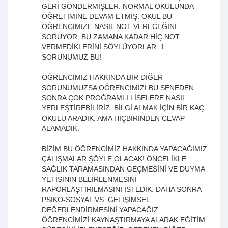
GERİ GÖNDERMİŞLER. NORMAL OKULUNDA
ÖĞRETİMİNE DEVAM ETMİŞ. OKUL BU
ÖĞRENCİMİZE NASIL NOT VERECEĞİNİ
SORUYOR. BU ZAMANA KADAR HİÇ NOT
VERMEDİKLERİNİ SÖYLÜYORLAR. 1.
SORUNUMUZ BU!
ÖĞRENCİMİZ HAKKINDA BİR DİĞER
SORUNUMUZSA ÖĞRENCİMİZİ BU SENEDEN
SONRA ÇOK PROĞRAMLI LİSELERE NASIL
YERLEŞTİREBİLİRİZ. BİLGİ ALMAK İÇİN BİR KAÇ
OKULU ARADIK. AMA HİÇBİRİNDEN CEVAP
ALAMADIK.
BİZİM BU ÖĞRENCİMİZ HAKKINDA YAPACAĞIMIZ
ÇALIŞMALAR ŞÖYLE OLACAK! ÖNCELİKLE
SAĞLIK TARAMASINDAN GEÇMESİNİ VE DUYMA
YETİSİNİN BELİRLENMESİNİ
RAPORLAŞTIRILMASINI İSTEDİK. DAHA SONRA
PSİKO-SOSYAL VS. GELİŞİMSEL
DEĞERLENDİRMESİNİ YAPACAĞIZ.
ÖĞRENCİMİZİ KAYNAŞTIRMAYA ALARAK EĞİTİM