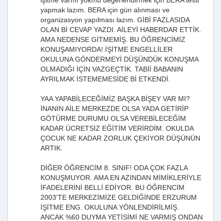
işitme varmı yokmu değerlendirmek için BERA testi
yapmak lazım. BERA için gün alınması ve
organizasyon yapılması lazım. GİBİ FAZLASIDA
OLAN Bİ CEVAP YAZDI. AİLEYİ HABERDAR ETTİK.
AMA NEDENSE GİTMEMİŞ. BU ÖĞRENCİMİZ
KONUŞAMIYORDA! İŞİTME ENGELLİLER
OKULUNA GÖNDERMEYİ DÜŞÜNDÜK KONUŞMA
OLMADIĞI İÇİN VAZGEÇTİK. TABİİ BABANIN
AYRILMAK İSTEMEMESİDE Bİ ETKENDİ.
YAA YAPABİLECEĞİMİZ BAŞKA BİŞEY VAR MI?
İNANIN AİLE MERKEZDE OLSA YADA GETİRİP
GÖTÜRME DURUMU OLSA VEREBİLECEĞİM
KADAR ÜCRETSİZ EĞİTİM VERİRDİM. OKULDA
ÇOCUK NE KADAR ZORLUK ÇEKİYOR DÜŞÜNÜN
ARTIK.
DİĞER ÖĞRENCİM 8. SINIF! ODA ÇOK FAZLA
KONUŞMUYOR. AMA EN AZINDAN MİMİKLERİYLE
İFADELERİNİ BELLİ EDİYOR. BU ÖĞRENCİM
2003'TE MERKEZİMİZE GELDİĞİNDE ERZURUM
İŞİTME ENG. OKULUNA YÖNLENDİRİLMİŞ.
ANCAK %60 DUYMA YETİSİMİ NE VARMIŞ ONDAN