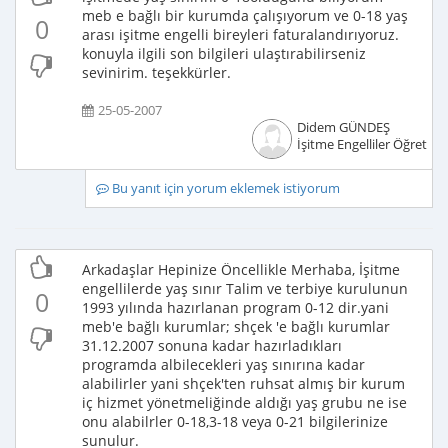
meb e bağlı bir kurumda çalışıyorum ve 0-18 yaş
0
arası işitme engelli bireyleri faturalandırıyoruz.
konuyla ilgili son bilgileri ulaştırabilirseniz
sevinirim. teşekkürler.
25-05-2007
Didem GÜNDEŞ
İşitme Engelliler Öğretme
Bu yanıt için yorum eklemek istiyorum
Arkadaşlar Hepinize Öncellikle Merhaba, İşitme
engellilerde yaş sınır Talim ve terbiye kurulunun
0
1993 yılında hazırlanan program 0-12 dir.yani
meb'e bağlı kurumlar; shçek 'e bağlı kurumlar
31.12.2007 sonuna kadar hazırladıkları
programda albilecekleri yaş sınırına kadar
alabilirler yani shçek'ten ruhsat almış bir kurum
iç hizmet yönetmeliğinde aldığı yaş grubu ne ise
onu alabilrler 0-18,3-18 veya 0-21 bilgilerinize
sunulur.