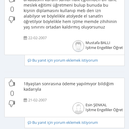
meslek eğitimi üğretmeni bulup bunuda bu
0
kişnin diplamasını kullanıp meb den izn
alabilyor ve böylelikle atolyede el sanatlrı
öğretilyor böylelikle hem iştme memde zihihinin
yaş sınırını ortadan kaldırmış oluyorsunuz
22-02-2007
Mustafa BALLI
İşitme Engelliler Öğretme
Bu yanıt için yorum eklemek istiyorum
18yaştan sonrasına ödeme yapılmıyor bildiğim
kadarıyla
0
21-02-2007
Esin ŞENKAL
İşitme Engelliler Öğretme
Bu yanıt için yorum eklemek istiyorum