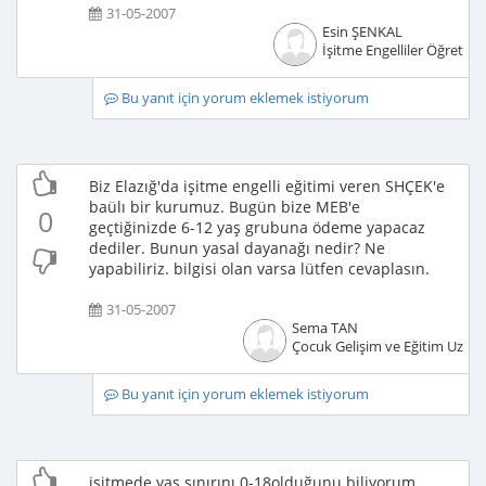
31-05-2007
Esin ŞENKAL
İşitme Engelliler Öğretme
Bu yanıt için yorum eklemek istiyorum
Biz Elazığ'da işitme engelli eğitimi veren SHÇEK'e
baülı bir kurumuz. Bugün bize MEB'e
0
geçtiğinizde 6-12 yaş grubuna ödeme yapacaz
dediler. Bunun yasal dayanağı nedir? Ne
yapabiliriz. bilgisi olan varsa lütfen cevaplasın.
31-05-2007
Sema TAN
Çocuk Gelişim ve Eğitim Uzma
Bu yanıt için yorum eklemek istiyorum
işitmede yaş sınırını 0-18olduğunu biliyorum