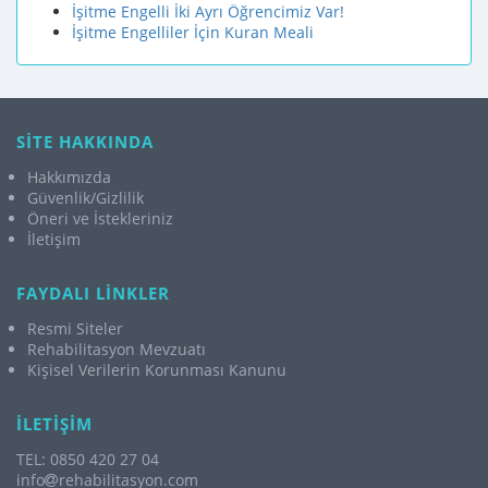
İşitme Engelli İki Ayrı Öğrencimiz Var!
İşitme Engelliler İçin Kuran Meali
SİTE HAKKINDA
Hakkımızda
Güvenlik/Gizlilik
Öneri ve İstekleriniz
İletişim
FAYDALI LİNKLER
Resmi Siteler
Rehabilitasyon Mevzuatı
Kişisel Verilerin Korunması Kanunu
İLETİŞİM
TEL: 0850 420 27 04
info
rehabilitasyon.com