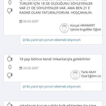
0
TÜRLERİ İÇİN 18 DE OLDUĞUNU SÖYLEYENLER
VAR 21 DE SÖYLEYENLER VAR. AMA BEN 21 E
KADAR OLANI FATURALIYORUM. HOŞÇAKALIN.
06-03-2007
Kürşat ARIKMERT
İşitme Engelliler Öğretme
Bu yanıt için yorum eklemek istiyorum
18 yaşı bitince kendi imkanlarıyla gelebilirler
0
23-02-2007
Tarık AKAY
Özel Eğitim Uzma
Bu yanıt için yorum eklemek istiyorum
arkadasım kurum sahibi halk eğitimden bir tane