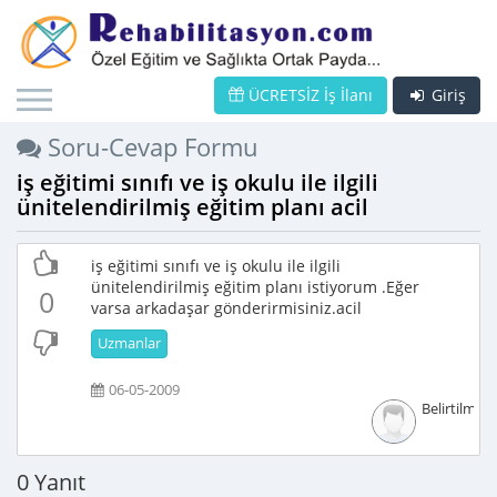
ÜCRETSİZ İş İlanı
Giriş
Soru-Cevap Formu
iş eğitimi sınıfı ve iş okulu ile ilgili
ünitelendirilmiş eğitim planı acil
iş eğitimi sınıfı ve iş okulu ile ilgili
ünitelendirilmiş eğitim planı istiyorum .Eğer
0
varsa arkadaşar gönderirmisiniz.acil
Uzmanlar
06-05-2009
Belirtilmem
0 Yanıt