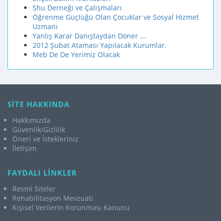
Shu Derneği ve Çalışmaları
Öğrenme Güçlüğü Olan Çocuklar ve Sosyal Hizmet
Uzmanı
Yanlış Karar Danıştaydan Döner ...
2012 Şubat Ataması Yapılacak Kurumlar.
Meb De De Yerimiz Olacak
SİTE HAKKINDA
Hakkımızda
Güvenlik/Gizlilik
Öneri ve İstekleriniz
İletişim
FAYDALI LİNKLER
Resmi Siteler
Rehabilitasyon Mevzuatı
Kişisel Verilerin Korunması Kanunu