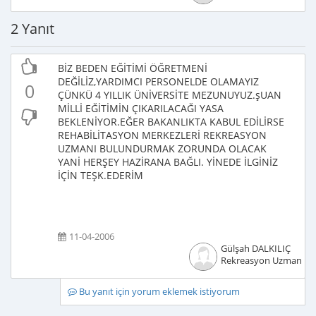
2 Yanıt
BİZ BEDEN EĞİTİMİ ÖĞRETMENİ
DEĞİLİZ,YARDIMCI PERSONELDE OLAMAYIZ
0
ÇÜNKÜ 4 YILLIK ÜNİVERSİTE MEZUNUYUZ.şUAN
MİLLİ EĞİTİMİN ÇIKARILACAĞI YASA
BEKLENİYOR.EĞER BAKANLIKTA KABUL EDİLİRSE
REHABİLİTASYON MERKEZLERİ REKREASYON
UZMANI BULUNDURMAK ZORUNDA OLACAK
YANİ HERŞEY HAZİRANA BAĞLI. YİNEDE İLGİNİZ
İÇİN TEŞK.EDERİM
11-04-2006
Gülşah DALKILIÇ
Rekreasyon Uzmanı
Bu yanıt için yorum eklemek istiyorum