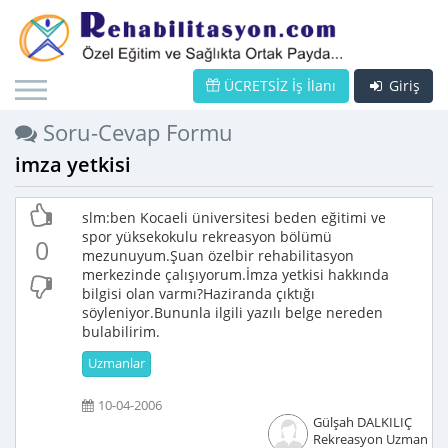
ÜCRETSİZ İş İlanı
Giriş
Soru-Cevap Formu
imza yetkisi
slm:ben Kocaeli üniversitesi beden eğitimi ve
spor yüksekokulu rekreasyon bölümü
0
mezunuyum.Şuan özelbir rehabilitasyon
merkezinde çalışıyorum.İmza yetkisi hakkında
bilgisi olan varmı?Haziranda çıktığı
söyleniyor.Bununla ilgili yazılı belge nereden
bulabilirim.
Uzmanlar
10-04-2006
Gülşah DALKILIÇ
Rekreasyon Uzmanı