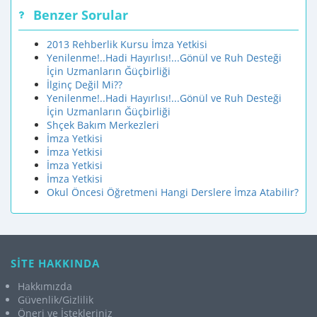
Benzer Sorular
2013 Rehberlik Kursu İmza Yetkisi
Yenilenme!..Hadi Hayırlısı!...Gönül ve Ruh Desteği
İçin Uzmanların Ğüçbirliği
İlginç Değil Mi??
Yenilenme!..Hadi Hayırlısı!...Gönül ve Ruh Desteği
İçin Uzmanların Ğüçbirliği
Shçek Bakım Merkezleri
İmza Yetkisi
İmza Yetkisi
İmza Yetkisi
İmza Yetkisi
Okul Öncesi Öğretmeni Hangi Derslere İmza Atabilir?
SİTE HAKKINDA
Hakkımızda
Güvenlik/Gizlilik
Öneri ve İstekleriniz