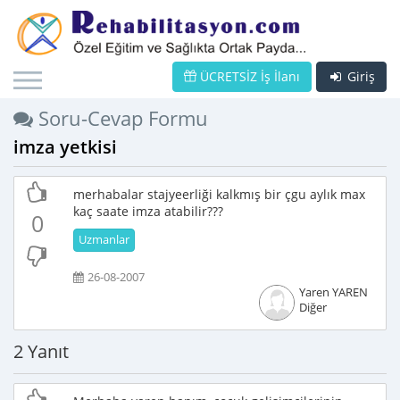
ÜCRETSİZ İş İlanı
Giriş
Soru-Cevap Formu
imza yetkisi
merhabalar stajyeerliği kalkmış bir çgu aylık max
kaç saate imza atabilir???
0
Uzmanlar
26-08-2007
Yaren YAREN
Diğer
2 Yanıt