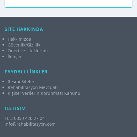
SİTE HAKKINDA
Hakkımızda
Güvenlik/Gizlilik
Öneri ve İstekleriniz
İletişim
FAYDALI LİNKLER
Resmi Siteler
Rehabilitasyon Mevzuatı
Kişisel Verilerin Korunması Kanunu
İLETİŞİM
TEL: 0850 420 27 04
info
rehabilitasyon.com