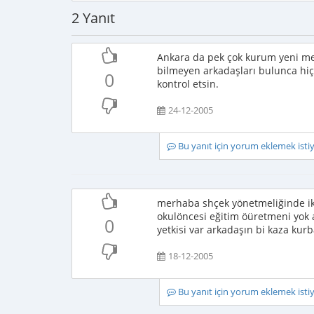
2 Yanıt
Ankara da pek çok kurum yeni mez
bilmeyen arkadaşları bulunca hiç 
0
kontrol etsin.
24-12-2005
Bu yanıt için yorum eklemek ist
merhaba shçek yönetmeliğinde iki
okulöncesi eğitim öüretmeni yok 
0
yetkisi var arkadaşın bi kaza kurba
18-12-2005
Bu yanıt için yorum eklemek ist