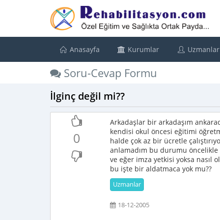
Anasayfa
Kurumlar
Uzmanlar
Soru-Cevap Formu
İlginç değil mi??
Arkadaşlar bir arkadaşım ankara
kendisi okul öncesi eğitimi öğre
0
halde çok az bir ücretle çalıştır
anlamadım bu durumu öncelikle ok
ve eğer imza yetkisi yoksa nasıl o
bu işte bir aldatmaca yok mu??
Uzmanlar
18-12-2005