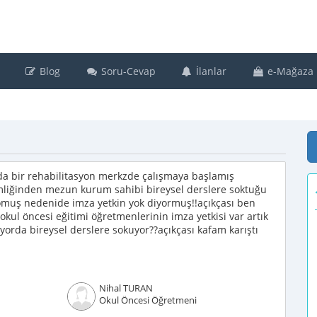
Blog
Soru-Cevap
İlanlar
e-Mağaza
da bir rehabilitasyon merkzde çalışmaya başlamış
tmliğinden mezun kurum sahibi bireysel derslere soktuğu
ıyomuş nedenide imza yetkin yok diyormuş!!açıkçası ben
ul öncesi eğitimi öğretmenlerinin imza yetkisi var artık
lyorda bireysel derslere sokuyor??açıkçası kafam karıştı
Nihal TURAN
Okul Öncesi Öğretmeni