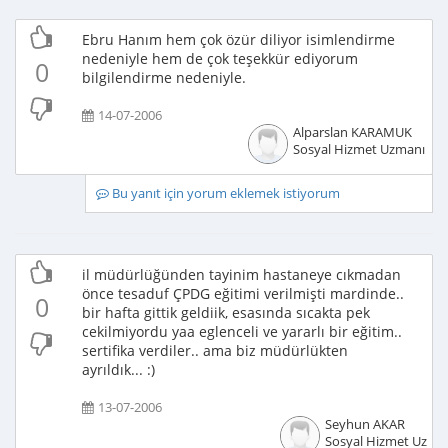
Ebru Hanım hem çok özür diliyor isimlendirme
nedeniyle hem de çok teşekkür ediyorum
0
bilgilendirme nedeniyle.
14-07-2006
Alparslan KARAMUK
Sosyal Hizmet Uzmanı
Bu yanıt için yorum eklemek istiyorum
il müdürlüğünden tayinim hastaneye cıkmadan
önce tesaduf ÇPDG eğitimi verilmişti mardinde..
0
bir hafta gittik geldiik, esasında sıcakta pek
cekilmiyordu yaa eglenceli ve yararlı bir eğitim..
sertifika verdiler.. ama biz müdürlükten
ayrıldık... :)
13-07-2006
Seyhun AKAR
Sosyal Hizmet Uzma