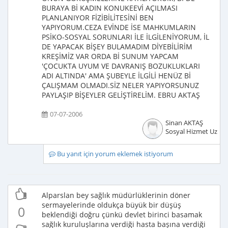
BURAYA Bİ KADIN KONUKEEVİ AÇILMASI
PLANLANIYOR FİZİBİLİTESİNİ BEN
YAPIYORUM.CEZA EVİNDE İSE MAHKUMLARIN
PSİKO-SOSYAL SORUNLARI İLE İLGİLENİYORUM, İL
DE YAPACAK BİŞEY BULAMADIM DİYEBİLİRİM
KREŞİMİZ VAR ORDA Bİ SUNUM YAPCAM
'ÇOCUKTA UYUM VE DAVRANIŞ BOZUKLUKLARI
ADI ALTINDA' AMA ŞUBEYLE İLGİLİ HENÜZ Bİ
ÇALIŞMAM OLMADI.SİZ NELER YAPIYORSUNUZ
PAYLAŞIP BİŞEYLER GELİŞTİRELİM. EBRU AKTAŞ
07-07-2006
Sinan AKTAŞ
Sosyal Hizmet Uzma
Bu yanıt için yorum eklemek istiyorum
Alparslan bey sağlık müdürlüklerinin döner
sermayelerinde oldukça büyük bir düşüş
0
beklendiği doğru çünkü devlet birinci basamak
sağlık kuruluşlarına verdiği hasta başına verdiği