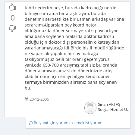
tebrik ederim neşe, burada kadro açığı nerde
bilmiyorum ama bir araştırayım, burada
0
denetimli serbestlikte bir uzman arkadaş var ona
soraraım.Alparslan bey koordinatör
olduğunuzda döner sermaye katkı payı artıyor
ama bana söylenen oralarda doktor kadrosu
olduğu için doktor dışı personelin o katsayıdan
yararlanamayacağı idi.Birde biz il müdürlüğünde
ne yaparsak yapalım her ay matrağa
takılıyormuşuz belli bir oranı geçemiyoruz
yani,oda 650-700 arasıymış.tabi siz bu oranda
döner alamıyorsanız sizin dönerinizde artış
olabilir onun için en iyi bilgiyi kendi döner
sermaye biriminizden alırsınız bana söylenen
bu.
20-12-2006
Sinan AKTAŞ
Sosyal Hizmet Uzma
Bu yanıt için yorum eklemek istiyorum