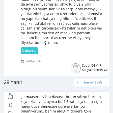
da aynı şeyi yapmışlar. shyo lu diye 2 yıllık
olduğunu sanmışlar 129la carpılacak katsayıyı 2
yıllıklarınki kaçsa onun üzerinden hesaplamışlar
bu yaptıkları hatayı ne şekilde düzelttiririz. il
sağlık müd akıl ve ruh sağ sos çalişmacı olarak
çalışanların çarpılacak katsayılarını net bilen var
mı. hakettiğimizden az verdikleri paranın
kalanını bir sonraki ay üzerine ekleyemeyiz
diyorlar bu doğru mu.
Uzmanlar
02-06-2006
Sedat DEMİR
Sosyal Hizmet Uzma
28 Yanıt
1
Sonraki Sayfa →
şu maaşın 1,5 katı davası.. bütün sıkıntı burdan
kaynaklanıyor.. ayrıca bu 1,5 kat olayı da maaşın
0
hangi düzenlemesine göre ayarlanıyor
bilemiyorum.. benim aldığım dönere göre