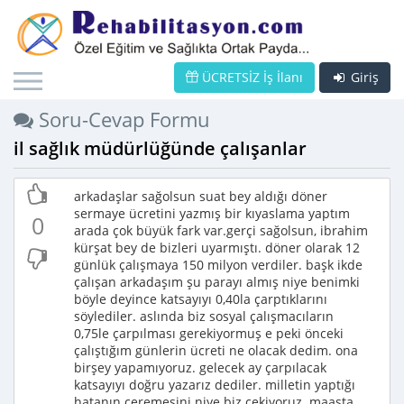
ÜCRETSİZ İş İlanı
Giriş
Soru-Cevap Formu
il sağlık müdürlüğünde çalışanlar
arkadaşlar sağolsun suat bey aldığı döner
sermaye ücretini yazmış bir kıyaslama yaptım
0
arada çok büyük fark var.gerçi sağolsun, ibrahim
kürşat bey de bizleri uyarmıştı. döner olarak 12
günlük çalışmaya 150 milyon verdiler. başk ikde
çalışan arkadaşım şu parayı almış niye benimki
böyle deyince katsayıyı 0,40la çarptıklarını
söylediler. aslında biz sosyal çalışmacıların
0,75le çarpılması gerekiyormuş e peki önceki
çalıştığım günlerin ücreti ne olacak dedim. ona
birşey yapamıyoruz. gelecek ay çarpılacak
katsayıyı doğru yazarız dediler. milletin yaptığı
hatanın ceremesini niye biz çekiyoruz. maaşta