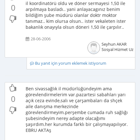
il koordinatörü oldu ve döner sermayesi 1,50 ile
0
arpılmaya basladı.. yani anlayacagınız benim
bildiğim şube müdürü olanlar doktr moktor
tanımaz.. kim olursa olsun.. ister vekaleten ister
bakanlık onayıyla olsun döneri 1,50 ile çarpılır..
28-06-2006
Seyhun AKAR
Sosyal Hizmet Uzma
Bu yanıt için yorum eklemek istiyorum
Ben sivassağlık il müdürlüğündeyim ama
görevlendirmelerim var.pazartesi sabahları yarı
0
açık ceza evinde,salı ve çarşambaları da shçek
aile danışma merkezinde
görevlendirmeyim.perşembe cumada ruh sağlığı
şubesindeyim nerey adapte olacağımı
şaşırdım.her kurumda farklı bir çalışmayapılıyor.
EBRU AKTAş