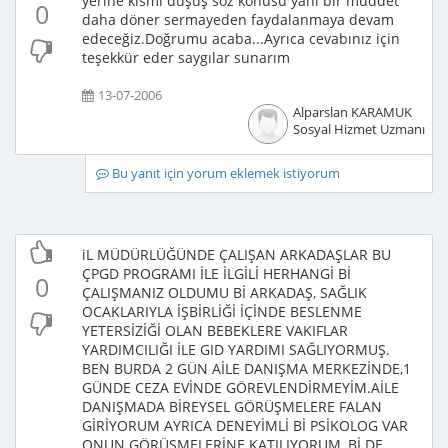
yerine kısmi düşüş söz konusu yani bir müddet
0
daha döner sermayeden faydalanmaya devam
edeceğiz.Doğrumu acaba...Ayrıca cevabınız için
teşekkür eder saygılar sunarım
13-07-2006
Alparslan KARAMUK
Sosyal Hizmet Uzmanı
Bu yanıt için yorum eklemek istiyorum
iL MÜDÜRLÜĞÜNDE ÇALIŞAN ARKADAŞLAR BU
ÇPGD PROGRAMI İLE İLGİLİ HERHANGİ Bİ
0
ÇALIŞMANIZ OLDUMU Bİ ARKADAŞ, SAĞLIK
OCAKLARIYLA İŞBİRLİĞİ İÇİNDE BESLENME
YETERSİZİĞİ OLAN BEBEKLERE VAKIFLAR
YARDIMCILIĞI İLE GID YARDIMI SAĞLIYORMUŞ.
BEN BURDA 2 GÜN AİLE DANIŞMA MERKEZİNDE,1
GÜNDE CEZA EVİNDE GÖREVLENDİRMEYİM.AİLE
DANIŞMADA BİREYSEL GÖRÜŞMELERE FALAN
GİRİYORUM AYRICA DENEYİMLİ Bİ PSİKOLOG VAR
ONUN GÖRÜŞMELERİNE KATILIYORUM, Bİ DE