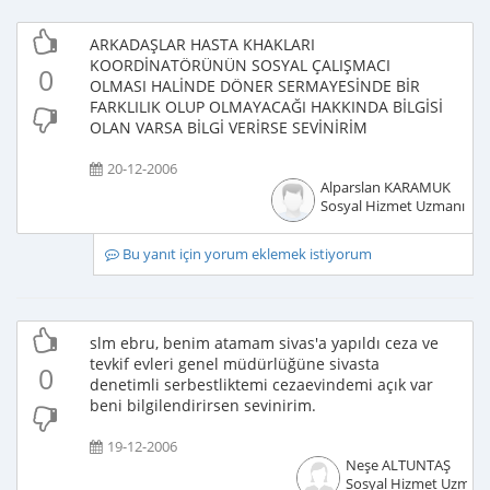
ARKADAŞLAR HASTA KHAKLARI
KOORDİNATÖRÜNÜN SOSYAL ÇALIŞMACI
0
OLMASI HALİNDE DÖNER SERMAYESİNDE BİR
FARKLILIK OLUP OLMAYACAĞI HAKKINDA BİLGİSİ
OLAN VARSA BİLGİ VERİRSE SEVİNİRİM
20-12-2006
Alparslan KARAMUK
Sosyal Hizmet Uzmanı
Bu yanıt için yorum eklemek istiyorum
slm ebru, benim atamam sivas'a yapıldı ceza ve
tevkif evleri genel müdürlüğüne sivasta
0
denetimli serbestliktemi cezaevindemi açık var
beni bilgilendirirsen sevinirim.
19-12-2006
Neşe ALTUNTAŞ
Sosyal Hizmet Uzmanı