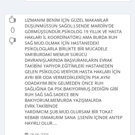
UZMANIM BENİM İÇİN GÜZEL MAKAMLAR
DÜŞÜNMÜSSÜN SAĞOL:).SENDE MARDİN'DE
0
GÖRMÜŞSÜNDÜR.PSİKOLOG 19 YILLIK VE HASTA
HAKLARI İL KOORDİNATÖRÜ AMA BURDA RUH
SAĞ MÜD.OLMAK İÇİN HASTANEDEKİ
PSİKOLOGLARLA BİRLİKTE BİR MÜCADELE
VAR!BURDAKİ MEMUR SÜRÜCÜ
DAVRANIŞLARINDA BAŞVURANLARIN EVRAK
TAKİBİNİ YAPIYOR.EĞİTİMLERİ HASTANEDEN
GELEN PSİKOLOG VERİYOR.HASTA HAKLARI İÇİN
AYRI BİR ODA VERMEDİKLERİİÇİN PSK.AYNI
ODADAYIM.BEN GELMEDEN ÖNCE RUH
SAĞLIĞINA DA PSK.BAKIYORMUŞ.DEDİĞİN GİBİ
RUH SAĞ SAĞ.SADECE BEN
BAKIYORUM,MEMURDA YAZIŞMALRDA
EVRK.TAKİBİNDE
YARDIMCIM.ŞUB.MÜD.OLURSAM BİR TOKAT
KEBABI ISMARLRIM SANA :),SENİN İÇİNDE ANTEP
HAYIRLI OLUR....
28-06-2006