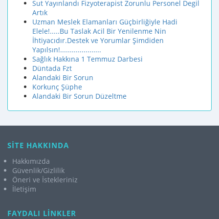
Sut Yayınlandı Fizyoterapist Zorunlu Personel Degil
Artık
Uzman Meslek Elamanları Güçbirliğiyle Hadi
Elele!.....Bu Taslak Acil Bir Yenilenme Nin
İhtiyacıdır.Destek ve Yorumlar Şimdiden
Yapılsın!.....................
Sağlık Hakkına 1 Temmuz Darbesi
Düntada Fzt
Alandaki Bir Sorun
Korkunç Şüphe
Alandaki Bir Sorun Düzeltme
SİTE HAKKINDA
Hakkımızda
Güvenlik/Gizlilik
Öneri ve İstekleriniz
İletişim
FAYDALI LİNKLER