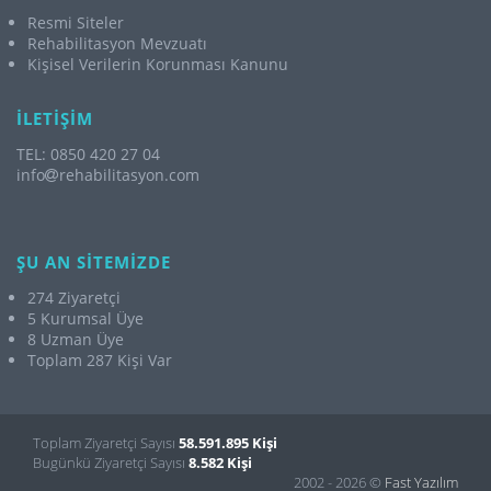
Resmi Siteler
Rehabilitasyon Mevzuatı
Kişisel Verilerin Korunması Kanunu
İLETİŞİM
TEL: 0850 420 27 04
info
rehabilitasyon.com
ŞU AN SİTEMİZDE
274 Ziyaretçi
5 Kurumsal Üye
8 Uzman Üye
Toplam 287 Kişi Var
Toplam Ziyaretçi Sayısı
58.591.895 Kişi
Bugünkü Ziyaretçi Sayısı
8.582 Kişi
2002 - 2026 ©
Fast Yazılım