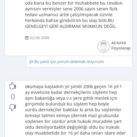
oda bana bu benzer bir muhabbete bu cevabın
aynısını vermişler sene 2006.sayın seren fizik
tedavi uzmansız artık çalışılmıyacak sizinle
herkonda bahse girebilirim bu olay bitti.BU
GENELGEYİ GERİ ALDIRMAK MÜMKÜN DEĞİL.
02-06-2006
Ali KAYA
Fizyoterapist
Bu yanıt için yorum eklemek istiyorum
okumaya başladım yıl şimdi 2006 geçen 16 yıl:1
ay evvelsine kadar dernekçilerin söylemi hep
0
aynı bakanlığa veya v.s yere gittik meslek için
girişimde bulunduk bu söylem hep böyle
sürdü.dernekçiler baktılar ki artık bu söylemler
kimseyi tatmin etmiyo (dernek mail grubunda
söylenen bir sözdür artık hukuki mücadele şart
oldu deniliyor)taktik değişikliği oldu bu hukuki
olay muabbetide bir 16 yıl daha onları idare eder