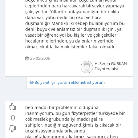
ceplerinden para harcayarak birşeyler yapmaya
çalışıyorlar. Yıllardır anlayamadığım bir nokta
daha var, yahu nedir bu okul ve hoca
düşmanlığı? Mantıklı iki sebep bulabiliyorum bu
denli büyük ve anlamsız bir düşmanlık için , ya
vasat bir öğrenciydi bu kişiler ve çok çektiler
hocaların ellerinden, ya da onların yerinde
olmak, okulda kalmak istediler fakat olmadı...
29-05-2006
H. Seren GÜRKAN
Fizyoterapist
Bu yanıt için yorum eklemek istiyorum
ben maddi bir problemin olduğuna
inanmıyorum. bu gün fizyterpistler türkiyede bir
0
cok meslek grubunda iyi maddi gelire
sahipler.inadığımız,güvendiğimiz iş cıkacak bir
organizasyonunda arkasında
olacağız.kanunumuz kakımızı savunuruz.ben