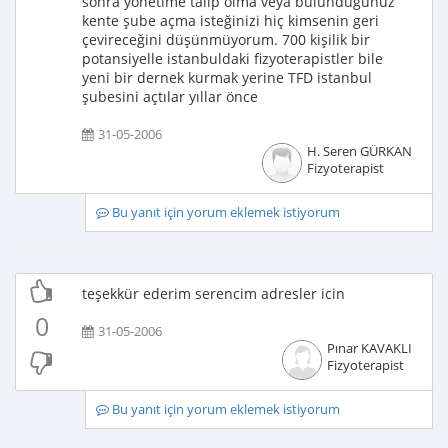
sonra yönetime talip olma veya bulunduğunuz
kente şube açma isteğinizi hiç kimsenin geri
çevireceğini düşünmüyorum. 700 kişilik bir
potansiyelle istanbuldaki fizyoterapistler bile
yeni bir dernek kurmak yerine TFD istanbul
şubesini açtılar yıllar önce
31-05-2006
H. Seren GÜRKAN
Fizyoterapist
Bu yanıt için yorum eklemek istiyorum
teşekkür ederim serencim adresler icin
0
31-05-2006
Pınar KAVAKLI
Fizyoterapist
Bu yanıt için yorum eklemek istiyorum