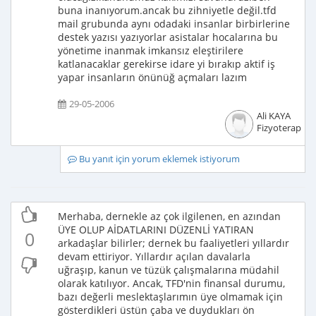
buna inanıyorum.ancak bu zihniyetle değil.tfd
mail grubunda aynı odadaki insanlar birbirlerine
destek yazısı yazıyorlar asistalar hocalarına bu
yönetime inanmak imkansız eleştirilere
katlanacaklar gerekirse idare yi bırakıp aktif iş
yapar insanların önünüğ açmaları lazım
29-05-2006
Ali KAYA
Fizyoterapist
Bu yanıt için yorum eklemek istiyorum
Merhaba, dernekle az çok ilgilenen, en azından
ÜYE OLUP AİDATLARINI DÜZENLİ YATIRAN
0
arkadaşlar bilirler; dernek bu faaliyetleri yıllardır
devam ettiriyor. Yıllardır açılan davalarla
uğraşıp, kanun ve tüzük çalışmalarına müdahil
olarak katılıyor. Ancak, TFD'nin finansal durumu,
bazı değerli meslektaşlarımın üye olmamak için
gösterdikleri üstün çaba ve duydukları ön