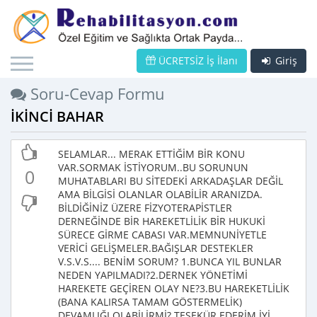
ÜCRETSİZ İş İlanı
Giriş
Soru-Cevap Formu
İKİNCİ BAHAR
SELAMLAR... MERAK ETTİĞİM BİR KONU
VAR.SORMAK İSTİYORUM..BU SORUNUN
0
MUHATABLARI BU SİTEDEKİ ARKADAŞLAR DEĞİL
AMA BİLGİSİ OLANLAR OLABİLİR ARANIZDA.
BİLDİĞİNİZ ÜZERE FİZYOTERAPİSTLER
DERNEĞİNDE BİR HAREKETLİLİK BİR HUKUKİ
SÜRECE GİRME CABASI VAR.MEMNUNİYETLE
VERİCİ GELİŞMELER.BAĞIŞLAR DESTEKLER
V.S.V.S.... BENİM SORUM? 1.BUNCA YIL BUNLAR
NEDEN YAPILMADI?2.DERNEK YÖNETİMİ
HAREKETE GEÇİREN OLAY NE?3.BU HAREKETLİLİK
(BANA KALIRSA TAMAM GÖSTERMELİK)
DEVAMLIĞI OLABİLİRMİ? TEŞEKÜR EDERİM İYİ