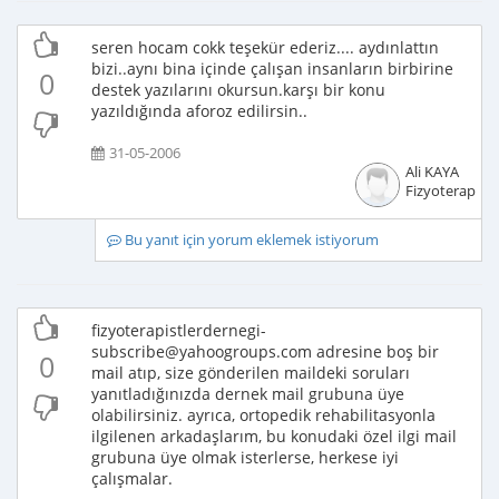
seren hocam cokk teşekür ederiz.... aydınlattın
bizi..aynı bina içinde çalışan insanların birbirine
0
destek yazılarını okursun.karşı bir konu
yazıldığında aforoz edilirsin..
31-05-2006
Ali KAYA
Fizyoterapist
Bu yanıt için yorum eklemek istiyorum
fizyoterapistlerdernegi-
subscribe@yahoogroups.com adresine boş bir
0
mail atıp, size gönderilen maildeki soruları
yanıtladığınızda dernek mail grubuna üye
olabilirsiniz. ayrıca, ortopedik rehabilitasyonla
ilgilenen arkadaşlarım, bu konudaki özel ilgi mail
grubuna üye olmak isterlerse, herkese iyi
çalışmalar.