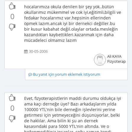
hocalarımıza okula denilen bir şey yok..bütün
okullarımız mükemmel ve cok iyi,eğitimli,bilgili ve
0
fedakar hocalarımız var.hepsinin ellerinden
öpmek lazım.ancak iyi bir dernekci değiller.bu
bir kusur kabahat değil.olaylar ortada.mesleğin
kazandıkları kaybettikleri.kazanmak için daha
mücadeleci olmamız lazım
30-05-2006
Ali KAYA
Fizyoterapist
Bu yanıt için yorum eklemek istiyorum
Evet, fizyoterapistlerin maddi durumu oldukça iyi
ama kaçı derneğe üye? Bazı arkadaşlarım yılda
0
100000 YTL'nin bile derneğin işlevlerini yerine
getirmesi için yetmeyeceğini düşünüyorlar, belki
de haklılar. Ama bilin ki şu an dernek
kasasındaki para 5000 YTL'nin altında. Ve o
beğenmediğiniz insanlar, çoğu zaman kendi