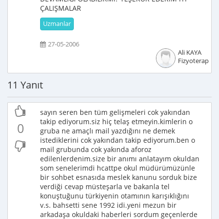
ÇALIŞMALAR
Uzmanlar
27-05-2006
Ali KAYA
Fizyoterapist
11 Yanıt
sayın seren ben tüm gelişmeleri cok yakından
takip ediyorum.siz hiç telaş etmeyin.kimlerin o
0
gruba ne amaçlı mail yazdığını ne demek
istediklerini cok yakından takip ediyorum.ben o
mail grubunda cok yakında aforoz
edilenlerdenim.size bir anımı anlatayım okuldan
som senelerimdi hcattpe okul müdürümüzünle
bir sohbet esnasıda meslek kanunu sorduk bize
verdiği cevap müsteşarla ve bakanla tel
konuştuğunu türkiyenin otamının karışıklığını
v.s. bahsetti sene 1992 idi.yeni mezun bir
arkadaşa okuldaki haberleri sordum geçenlerde