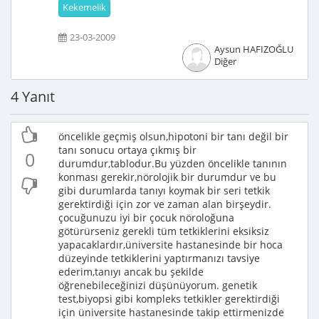
Kekemelik
23-03-2009
Aysun HAFIZOĞLU
Diğer
4 Yanıt
öncelikle geçmiş olsun,hipotoni bir tanı değil bir
tanı sonucu ortaya çıkmış bir
0
durumdur,tablodur.Bu yüzden öncelikle tanının
konması gerekir,nörolojik bir durumdur ve bu
gibi durumlarda tanıyı koymak bir seri tetkik
gerektirdiği için zor ve zaman alan birşeydir.
çocuğunuzu iyi bir çocuk nöroloğuna
götürürseniz gerekli tüm tetkiklerini eksiksiz
yapacaklardır,üniversite hastanesinde bir hoca
düzeyinde tetkiklerini yaptırmanızı tavsiye
ederim,tanıyı ancak bu şekilde
öğrenebileceğinizi düşünüyorum. genetik
test,biyopsi gibi kompleks tetkikler gerektirdiği
için üniversite hastanesinde takip ettirmenizde