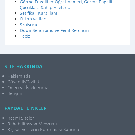
Görme Engelliler Öğretmenleri, Görme Engelli
Çocuklara Sahip Aileler...
Setifikalı Kurs İlanı
Otizm ve İlaç
Skolyozu
Down Sendromu ve Fenil Ketonüri
Taciz
SİTE HAKKINDA
Hakkımızda
Güvenlik/Gizlilik
Öneri ve İstekleriniz
İletişim
FAYDALI LİNKLER
Resmi Siteler
Rehabilitasyon Mevzuatı
Kişisel Verilerin Korunması Kanunu