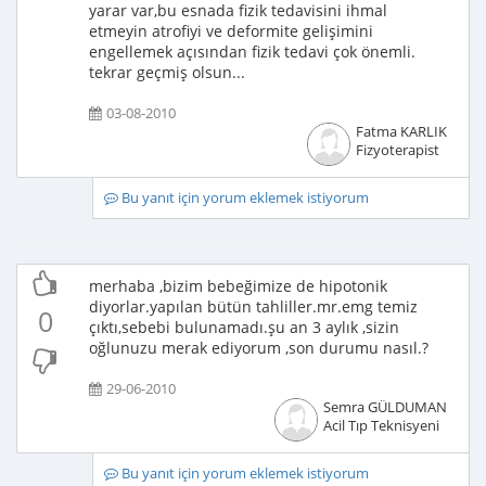
yarar var,bu esnada fizik tedavisini ihmal
etmeyin atrofiyi ve deformite gelişimini
engellemek açısından fizik tedavi çok önemli.
tekrar geçmiş olsun...
03-08-2010
Fatma KARLIK
Fizyoterapist
Bu yanıt için yorum eklemek istiyorum
merhaba ,bizim bebeğimize de hipotonik
diyorlar.yapılan bütün tahliller.mr.emg temiz
0
çıktı,sebebi bulunamadı.şu an 3 aylık ,sizin
oğlunuzu merak ediyorum ,son durumu nasıl.?
29-06-2010
Semra GÜLDUMAN
Acil Tıp Teknisyeni
Bu yanıt için yorum eklemek istiyorum