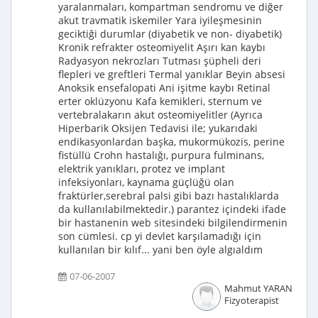
yaralanmaları, kompartman sendromu ve diğer
akut travmatik iskemiler Yara iyileşmesinin
geciktiği durumlar (diyabetik ve non- diyabetik)
Kronik refrakter osteomiyelit Aşırı kan kaybı
Radyasyon nekrozları Tutması şüpheli deri
flepleri ve greftleri Termal yanıklar Beyin absesi
Anoksik ensefalopati Ani işitme kaybı Retinal
erter oklüzyonu Kafa kemikleri, sternum ve
vertebralakarın akut osteomiyelitler (Ayrıca
Hiperbarik Oksijen Tedavisi ile; yukarıdaki
endikasyonlardan başka, mukormükozis, perine
fistüllü Crohn hastalığı, purpura fulminans,
elektrik yanıkları, protez ve implant
infeksiyonları, kaynama güçlüğü olan
fraktürler,serebral palsi gibi bazı hastalıklarda
da kullanılabilmektedir.) parantez içindeki ifade
bir hastanenin web sitesindeki bilgilendirmenin
son cümlesi. cp yi devlet karşılamadığı için
kullanılan bir kılıf... yani ben öyle algıaldım
07-06-2007
Mahmut YARAN
Fizyoterapist