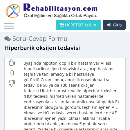
ÜCRETSİZ İş İlanı
Giriş
Soru-Cevap Formu
Hiperbarik oksijen tedavisi
3yaşında hipotonik cp li bir hastam var.Ailesi
hiperbarik oksijen tedavisini araştırıp hastamı
0
teşhis ve tanı amacıyla bi hastaneye
götürdü.Çıkan sonuç anoksik ensefalopati ve
tedavi de 50 ya da 100 seans oksijen
tedavisi.Ufak bir araştırma ile hiperbarik oksijen
(HO) tedavisi hizmeti veren hastanelerde
endikasyonlar arasında anoksik ensefalopati(A.E)
ibaresinin olduğunu gördüm.Teşhisin aynen A.E
olması ve HO tedavisi veren hastanelerde de AE
ibaresinin aynen yazılı olması aklıma "acaba
aralarında bi anlaşma mı var" gibi bir soru
getirdi.(Sadece bi önyargı) Hastalarınız arasında