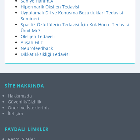
Sanıye Hanım,A
Hipermarik Oksijen Tedavisi
Uygulamalı Dil ve Konuşma Bozuklukları Tedavisi
Semineri
Spastik Özürlülerin Tedavisi İçin Kök Hücre Tedavisi
Ümit Mi ?
Oksijen Tedavisi
Alişah Filiz
Neurofeedback
Dikkat Eksikliği Tedavisi
SİTE HAKKINDA
Hakkımızda
Güvenlik/Gizlilik
Öneri ve İstekleriniz
İletişim
FAYDALI LİNKLER
Resmi Siteler