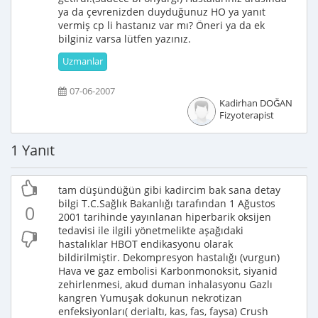
ya da çevrenizden duyduğunuz HO ya yanıt
vermiş cp li hastanız var mı? Öneri ya da ek
bilginiz varsa lütfen yazınız.
Uzmanlar
07-06-2007
Kadirhan DOĞAN
Fizyoterapist
1 Yanıt
tam düşündüğün gibi kadircim bak sana detay
bilgi T.C.Sağlık Bakanlığı tarafından 1 Ağustos
0
2001 tarihinde yayınlanan hiperbarik oksijen
tedavisi ile ilgili yönetmelikte aşağıdaki
hastalıklar HBOT endikasyonu olarak
bildirilmiştir. Dekompresyon hastalığı (vurgun)
Hava ve gaz embolisi Karbonmonoksit, siyanid
zehirlenmesi, akud duman inhalasyonu Gazlı
kangren Yumuşak dokunun nekrotizan
enfeksiyonları( derialtı, kas, fas, faysa) Crush