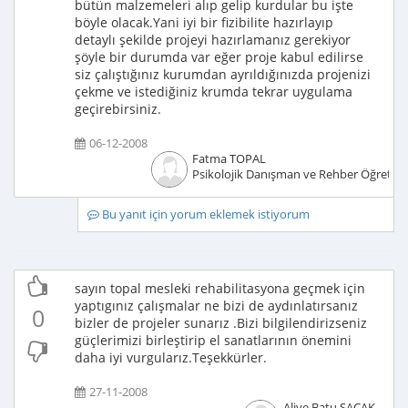
bütün malzemeleri alıp gelip kurdular bu işte
böyle olacak.Yani iyi bir fizibilite hazırlayıp
detaylı şekilde projeyi hazırlamanız gerekiyor
şöyle bir durumda var eğer proje kabul edilirse
siz çalıştığınız kurumdan ayrıldığınızda projenizi
çekme ve istediğiniz krumda tekrar uygulama
geçirebirsiniz.
06-12-2008
Fatma TOPAL
Psikolojik Danışman ve Rehber Öğretm
Bu yanıt için yorum eklemek istiyorum
sayın topal mesleki rehabilitasyona geçmek için
yaptıgınız çalışmalar ne bizi de aydınlatırsanız
0
bizler de projeler sunarız .Bizi bilgilendirizseniz
güçlerimizi birleştirip el sanatlarının önemini
daha iyi vurgularız.Teşekkürler.
27-11-2008
Aliye Batu SAÇAK