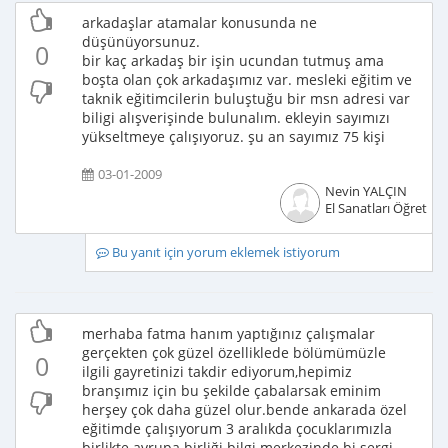
arkadaşlar atamalar konusunda ne
düşünüyorsunuz.
0
bir kaç arkadaş bir işin ucundan tutmuş ama
boşta olan çok arkadaşımız var. mesleki eğitim ve
taknik eğitimcilerin buluştuğu bir msn adresi var
biligi alışverişinde bulunalım. ekleyin sayımızı
yükseltmeye çalışıyoruz. şu an sayımız 75 kişi
03-01-2009
Nevin YALÇIN
El Sanatları Öğretme
Bu yanıt için yorum eklemek istiyorum
merhaba fatma hanım yaptığınız çalışmalar
gerçekten çok güzel özelliklede bölümümüzle
0
ilgili gayretinizi takdir ediyorum,hepimiz
branşımız için bu şekilde çabalarsak eminim
herşey çok daha güzel olur.bende ankarada özel
eğitimde çalışıyorum 3 aralıkda çocuklarımızla
birlikte avrupa birliği bilgi merkezinde bi sergi