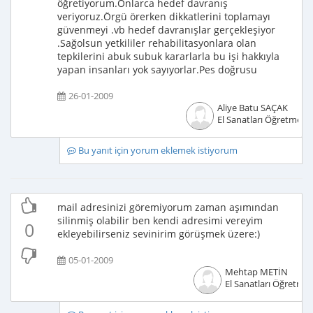
öğretiyorum.Onlarca hedef davranış
veriyoruz.Örgü örerken dikkatlerini toplamayı
güvenmeyi .vb hedef davranışlar gerçekleşiyor
.Sağolsun yetkililer rehabilitasyonlara olan
tepkilerini abuk subuk kararlarla bu işi hakkıyla
yapan insanları yok sayıyorlar.Pes doğrusu
26-01-2009
Aliye Batu SAÇAK
El Sanatları Öğretmeni
Bu yanıt için yorum eklemek istiyorum
mail adresinizi göremiyorum zaman aşımından
silinmiş olabilir ben kendi adresimi vereyim
0
ekleyebilirseniz sevinirim görüşmek üzere:)
05-01-2009
Mehtap METİN
El Sanatları Öğretmen