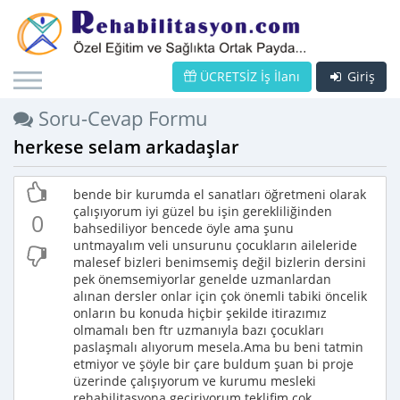
ÜCRETSİZ İş İlanı
Giriş
Soru-Cevap Formu
herkese selam arkadaşlar
bende bir kurumda el sanatları öğretmeni olarak
çalışıyorum iyi güzel bu işin gerekliliğinden
0
bahsediliyor bencede öyle ama şunu
untmayalım veli unsurunu çocukların aileleride
malesef bizleri benimsemiş değil bizlerin dersini
pek önemsemiyorlar genelde uzmanlardan
alınan dersler onlar için çok önemli tabiki öncelik
onların bu konuda hiçbir şekilde itirazımız
olmamalı ben ftr uzmanıyla bazı çocukları
paslaşmalı alıyorum mesela.Ama bu beni tatmin
etmiyor ve şöyle bir çare buldum şuan bi proje
üzerinde çalışıyorum ve kurumu mesleki
rehabilitasyona geçiriyorum teklifim çok