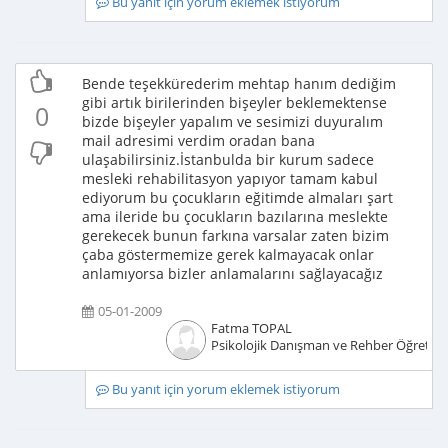
Bu yanıt için yorum eklemek istiyorum
Bende teşekkürederim mehtap hanım dediğim
gibi artık birilerinden bişeyler beklemektense
0
bizde bişeyler yapalım ve sesimizi duyuralım
mail adresimi verdim oradan bana
ulaşabilirsiniz.İstanbulda bir kurum sadece
mesleki rehabilitasyon yapıyor tamam kabul
ediyorum bu çocukların eğitimde almaları şart
ama ileride bu çocukların bazılarına meslekte
gerekecek bunun farkına varsalar zaten bizim
çaba göstermemize gerek kalmayacak onlar
anlamıyorsa bizler anlamalarını sağlayacağız
05-01-2009
Fatma TOPAL
Psikolojik Danışman ve Rehber Öğretm
Bu yanıt için yorum eklemek istiyorum