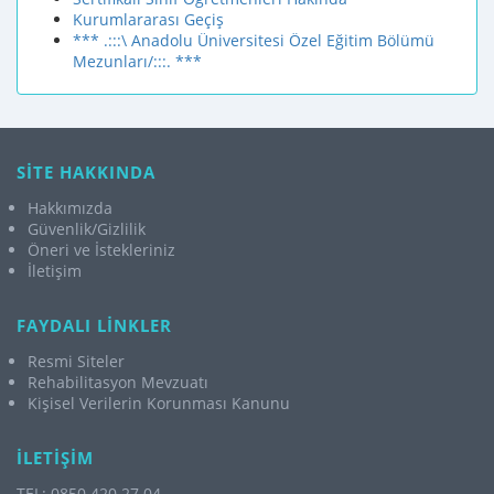
Kurumlararası Geçiş
*** .:::\ Anadolu Üniversitesi Özel Eğitim Bölümü
Mezunları/:::. ***
SİTE HAKKINDA
Hakkımızda
Güvenlik/Gizlilik
Öneri ve İstekleriniz
İletişim
FAYDALI LİNKLER
Resmi Siteler
Rehabilitasyon Mevzuatı
Kişisel Verilerin Korunması Kanunu
İLETİŞİM
TEL: 0850 420 27 04