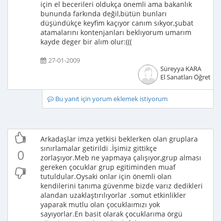
için el becerileri oldukça önemli ama bakanlık
bununda farkında değil,bütün bunları
düşündükçe keyfim kaçıyor canım sıkyor,şubat
atamalarını kontenjanları beklıyorum umarım
kayde deger bir alım olur:(((
27-01-2009
Süreyya KARA
El Sanatları Öğretme
Bu yanıt için yorum eklemek istiyorum
Arkadaşlar imza yetkisi beklerken olan gruplara
sınırlamalar getirildi .İşimiz gittikçe
0
zorlaşıyor.Meb ne yapmaya çalışıyor,grup alması
gereken çocuklar grup egitiminden muaf
tutuldular.Oysaki onlar için önemli olan
kendilerini tanıma güvenme bizde varız dedikleri
alandan uzaklaştırılıyorlar .somut etkinlikler
yaparak mutlu olan çocuklaımızı yok
sayıyorlar.En basit olarak çocuklarıma örgü