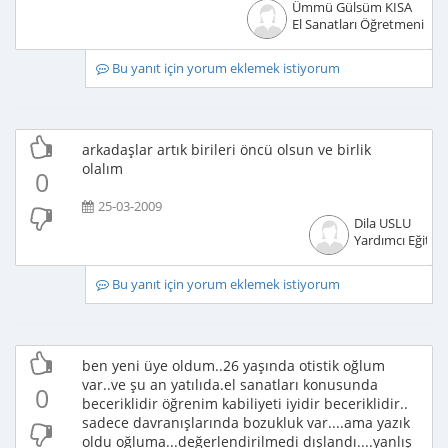
Ümmü Gülsüm KISA
El Sanatları Öğretmeni
Bu yanıt için yorum eklemek istiyorum
arkadaşlar artık birileri öncü olsun ve birlik
olalım
0
25-03-2009
Dila USLU
Yardımcı Eğitm
Bu yanıt için yorum eklemek istiyorum
ben yeni üye oldum..26 yaşında otistik oğlum
var..ve şu an yatılıda.el sanatları konusunda
0
beceriklidir öğrenim kabiliyeti iyidir beceriklidir..
sadece davranışlarında bozukluk var....ama yazık
oldu oğluma...değerlendirilmedi dışlandı....yanlış