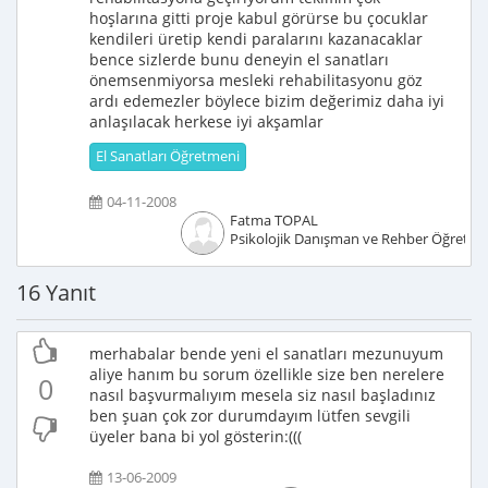
hoşlarına gitti proje kabul görürse bu çocuklar
kendileri üretip kendi paralarını kazanacaklar
bence sizlerde bunu deneyin el sanatları
önemsenmiyorsa mesleki rehabilitasyonu göz
ardı edemezler böylece bizim değerimiz daha iyi
anlaşılacak herkese iyi akşamlar
El Sanatları Öğretmeni
04-11-2008
Fatma TOPAL
Psikolojik Danışman ve Rehber Öğretm
16 Yanıt
merhabalar bende yeni el sanatları mezunuyum
aliye hanım bu sorum özellikle size ben nerelere
0
nasıl başvurmalıyım mesela siz nasıl başladınız
ben şuan çok zor durumdayım lütfen sevgili
üyeler bana bi yol gösterin:(((
13-06-2009