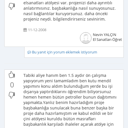
elsanatları atölyesi var. projenizi daha ayrıntılı
anlatırmısınız. başbakanlığa nasıl sunuyosunuz.
nasıl bağlantılar kuruyorsunuz. daha önceki
projeniz neydi. bilgilendirirseniz sevinirim.
11-12-2008
Nevin YALÇIN
El Sanatları Öğretme
Bu yanıt için yorum eklemek istiyorum
Tabiki aliye hanım ben 1.5 aydır ön çalışma
yapıyorum yeni tamamladım ben kutu mendil
0
yapımını konu aldım bulunduğum yerde bu işi
dışarıya yaptırdıklarını öğrendim biliyorsunuz
hemen hemen bütün petroller bunun dağıtımını
yapmakta.Yanlız benim hazırladığım proje
başbakanlığa sunulacak buna benzer başka bir
proje daha hazırlamıştım ve kabul edildi ve bir
çini atölyesi kuruldu bütün masrafları
başbakanlık karşıladı ihaleler açarak atölye için