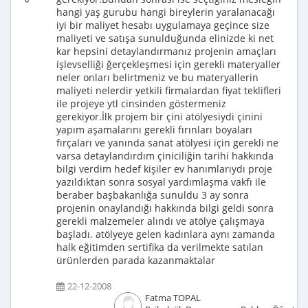
hangi yaş gurubu hangi bireylerin yaralanacağı
iyi bir maliyet hesabı uygulamaya geçince size
maliyeti ve satışa sunulduğunda elinizde ki net
kar hepsini detaylandırmanız projenin amaçları
işlevselliği ğerçekleşmesi için gerekli materyaller
neler onları belirtmeniz ve bu materyallerin
maliyeti nelerdir yetkili firmalardan fiyat teklifleri
ile projeye ytl cinsinden göstermeniz
gerekiyor.İlk projem bir çini atölyesiydi çinini
yapım aşamalarını gerekli fırınları boyaları
fırçaları ve yanında sanat atölyesi için gerekli ne
varsa detaylandırdım çiniciliğin tarihi hakkında
bilgi verdim hedef kişiler ev hanımlarıydı proje
yazıldıktan sonra sosyal yardımlaşma vakfı ile
beraber başbakanlığa sunuldu 3 ay sonra
projenin onaylandığı hakkında bilgi geldi sonra
gerekli malzemeler alındı ve atölye çalışmaya
başladı. atölyeye gelen kadınlara aynı zamanda
halk eğitimden sertifika da verilmekte satılan
ürünlerden parada kazanmaktalar
22-12-2008
Fatma TOPAL