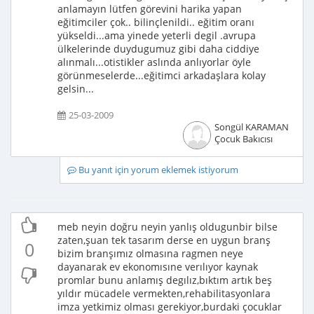
anlamayın lütfen görevini harika yapan
eğitimciler çok.. bilinçlenildi.. eğitim oranı
yükseldi...ama yinede yeterli degil .avrupa
ülkelerinde duydugumuz gibi daha ciddiye
alınmalı...otistikler aslında anlıyorlar öyle
görünmeselerde...eğitimci arkadaşlara kolay
gelsin...
25-03-2009
Songül KARAMAN
Çocuk Bakıcısı
Bu yanıt için yorum eklemek istiyorum
meb neyin doğru neyin yanlış oldugunbir bilse
zaten,şuan tek tasarım derse en uygun branş
0
bizim branşımız olmasına ragmen neye
dayanarak ev ekonomısıne verılıyor kaynak
promlar bunu anlamış degılız,bıktım artık beş
yıldır mücadele vermekten,rehabilitasyonlara
imza yetkimiz olması gerekiyor,burdaki çocuklar