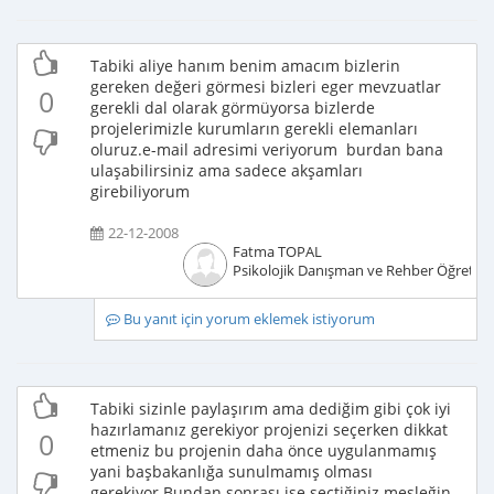
Tabiki aliye hanım benim amacım bizlerin
gereken değeri görmesi bizleri eger mevzuatlar
0
gerekli dal olarak görmüyorsa bizlerde
projelerimizle kurumların gerekli elemanları
oluruz.e-mail adresimi veriyorum burdan bana
ulaşabilirsiniz ama sadece akşamları
girebiliyorum
22-12-2008
Fatma TOPAL
Psikolojik Danışman ve Rehber Öğretm
Bu yanıt için yorum eklemek istiyorum
Tabiki sizinle paylaşırım ama dediğim gibi çok iyi
hazırlamanız gerekiyor projenizi seçerken dikkat
0
etmeniz bu projenin daha önce uygulanmamış
yani başbakanlığa sunulmamış olması
gerekiyor.Bundan sonrası ise seçtiğiniz mesleğin