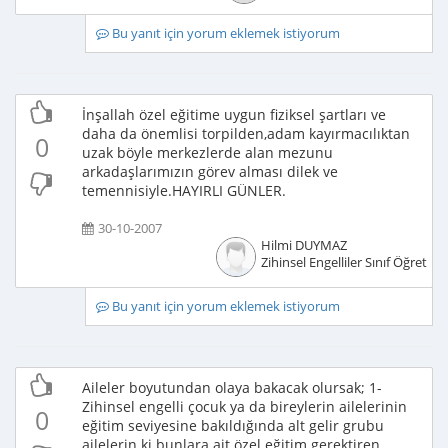
Bu yanıt için yorum eklemek istiyorum
İnşallah özel eğitime uygun fiziksel şartları ve
daha da önemlisi torpilden,adam kayırmacılıktan
0
uzak böyle merkezlerde alan mezunu
arkadaşlarımızın görev alması dilek ve
temennisiyle.HAYIRLI GÜNLER.
30-10-2007
Hilmi DUYMAZ
Zihinsel Engelliler Sınıf Öğretme
Bu yanıt için yorum eklemek istiyorum
Aileler boyutundan olaya bakacak olursak; 1-
Zihinsel engelli çocuk ya da bireylerin ailelerinin
0
eğitim seviyesine bakıldığında alt gelir grubu
ailelerin ki bunlara ait özel eğitim gerektiren