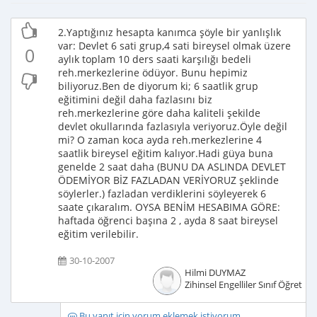
2.Yaptığınız hesapta kanımca şöyle bir yanlışlık
var: Devlet 6 sati grup,4 sati bireysel olmak üzere
0
aylık toplam 10 ders saati karşılığı bedeli
reh.merkezlerine ödüyor. Bunu hepimiz
biliyoruz.Ben de diyorum ki; 6 saatlik grup
eğitimini değil daha fazlasını biz
reh.merkezlerine göre daha kaliteli şekilde
devlet okullarında fazlasıyla veriyoruz.Öyle değil
mi? O zaman koca ayda reh.merkezlerine 4
saatlik bireysel eğitim kalıyor.Hadi güya buna
genelde 2 saat daha (BUNU DA ASLINDA DEVLET
ÖDEMİYOR BİZ FAZLADAN VERİYORUZ şeklinde
söylerler.) fazladan verdiklerini söyleyerek 6
saate çıkaralım. OYSA BENİM HESABIMA GÖRE:
haftada öğrenci başına 2 , ayda 8 saat bireysel
eğitim verilebilir.
30-10-2007
Hilmi DUYMAZ
Zihinsel Engelliler Sınıf Öğretme
Bu yanıt için yorum eklemek istiyorum