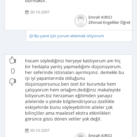
durmaktır.
30-10-2007
Emrah KIRICI
Zihinsel Engelliler Öğretme
Bu yanıt için yorum eklemek istiyorum
hocam söylediğiniz herşeye katılıyorum am hiç
bir hedapta yanlış yapmadığımı düşünüyorum.
0
her seferinde istisnaları ayırmışınız. demekki bu
işi iyi yapanlarında olduğunu
düşünüyorsunuz.ben özel bir kurumda hem
çalışıyorum hem ortağım.dediğiniz makaleyide
biliyorum.biz herzaman eğitimden yanayız
aileleride o yönde bilgilendiriyoruz.özellikle
eskişehirde bunu söyleyebilirim aileler çok
bilinçliler.ama maalesef ekstra etkinlikleri
görünce gözü dönen veliler yok değil.
30-10-2007
Emrah KIRICI