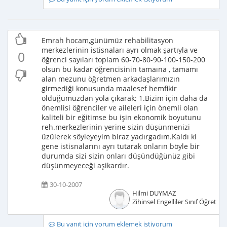
Emrah hocam,günümüz rehabilitasyon
merkezlerinin istisnaları ayrı olmak şartıyla ve
0
öğrenci sayıları toplam 60-70-80-90-100-150-200
olsun bu kadar öğrencisinin tamaına , tamamı
alan mezunu öğretmen arkadaşlarımızın
girmediği konusunda maalesef hemfikir
olduğumuzdan yola çıkarak; 1.Bizim için daha da
önemlisi öğrenciler ve aileleri için önemli olan
kaliteli bir eğitimse bu işin ekonomik boyutunu
reh.merkezlerinin yerine sizin düşünmenizi
üzülerek söyleyeyim biraz yadırgadım.Kaldı ki
gene istisnalarını ayrı tutarak onların böyle bir
durumda sizi sizin onları düşündüğünüz gibi
düşünmeyeceği aşikardır.
30-10-2007
Hilmi DUYMAZ
Zihinsel Engelliler Sınıf Öğretme
Bu yanıt için yorum eklemek istiyorum