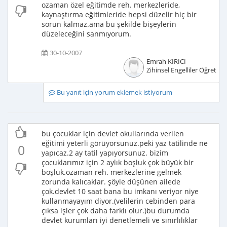
ozaman özel eğitimde reh. merkezleride,
kaynaştırma eğitimleride hepsi düzelir hiç bir
sorun kalmaz.ama bu şekilde bişeylerin
düzeleceğini sanmıyorum.
30-10-2007
Emrah KIRICI
Zihinsel Engelliler Öğretme
Bu yanıt için yorum eklemek istiyorum
bu çocuklar için devlet okullarında verilen
eğitimi yeterli görüyorsunuz.peki yaz tatilinde ne
0
yapıcaz.2 ay tatil yapıyorsunuz. bizim
çocuklarımız için 2 aylık boşluk çok büyük bir
boşluk.ozaman reh. merkezlerine gelmek
zorunda kalıcaklar. şöyle düşünen ailede
çok.devlet 10 saat bana bu imkanı veriyor niye
kullanmayayım diyor.(velilerin cebinden para
çıksa işler çok daha farklı olur.)bu durumda
devlet kurumları iyi denetlemeli ve sınırlılıklar