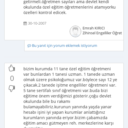
getirmeli.öğretmen sayıları ama devlet kendi
okulunda özel eğitim öğretmenlerini atamıyorku
özelleri kontrol edicek.
30-10-2007
Emrah KIRICI
Zihinsel Engelliler Öğretme
Bu yanıt için yorum eklemek istiyorum
bizim kurumda 11 tane özel eğitim öğretmeni
var bunlardan 1 tanesi uzman. 1 tanede uzman
0
olmak üzere psikoloğumuz var.böylece sayı 12 ye
çıkacak.2 tanede işitme engelliler öğretmeni var.
5 tane sertifalı sınıf öğretmeni var.buda bizi
eğitime önem verdiğimizi gösterir.çoğu devlet
okulunda bile bu rakamı
bulamayabiliriz.kurunun yanında yaşda yanar
hesabı işini iyi yapan kurumlar anlattığınız
kurumların yanında eriyor.bizim çabamızda
eğitim amacı gütmeyen reh. merkezlerine karşı