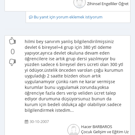
Zihinsel Engelliler Öğretme
Bu yanıt için yorum eklemek istiyorum
hilmi bey sanırım yanlış bilgilendirilmişsiniz
devlet 6 bireysel+4 grup için 380 ytl ödeme
0
yapıyor,ayrıca devlet okuluna devam eden
öğrencilere ise artık grup dersi yazılmıyor bu
yüzden sadece 6 bireysel ders ücreti olan 300 ytl
yi ödüyor,üstelik önceden varolan çoğu kurumun
uyguladığı 2 saatte bizden olsun artık
uygulanamıyor çünkü ram ne karar vermişse
kurumlar bunu uygulamak zorunda,yoksa
öğrenciye fazla ders verip veliden ücret talep
ediyor durumuna düşüyorsunuz bunun da
kurum için bedeli oldukça ağır olabiliyor.sadece
bilgilendirmek istedim...
30-10-2007
Hacer BARBAROS
Çocuk Gelişim ve Eğitim Uzma