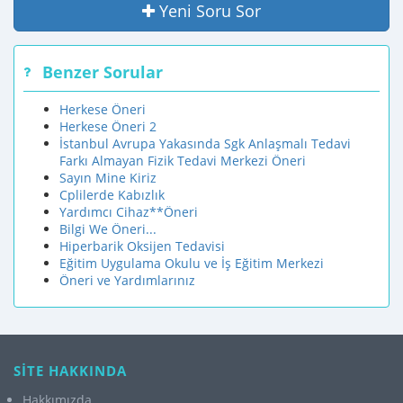
Yeni Soru Sor
Benzer Sorular
Herkese Öneri
Herkese Öneri 2
İstanbul Avrupa Yakasında Sgk Anlaşmalı Tedavi
Farkı Almayan Fizik Tedavi Merkezi Öneri
Sayın Mine Kiriz
Cplilerde Kabızlık
Yardımcı Cihaz**Öneri
Bilgi We Öneri...
Hiperbarik Oksijen Tedavisi
Eğitim Uygulama Okulu ve İş Eğitim Merkezi
Öneri ve Yardımlarınız
SİTE HAKKINDA
Hakkımızda