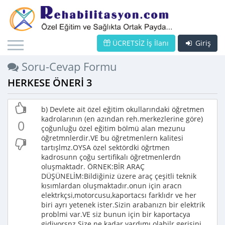
ÜCRETSİZ İş İlanı
Giriş
Soru-Cevap Formu
HERKESE ÖNERİ 3
b) Devlete ait özel eğitim okullarındaki öğretmen
kadrolarının (en azından reh.merkezlerine göre)
0
çoğunluğu özel eğitim bölmü alan mezunu
öğretmnlerdir.VE bu öğretmenlern kalitesi
tartışlmz.OYSA özel sektördki öğrtmen
kadrosunn çoğu sertifikalı öğretmenlerdn
oluşmaktadr. ÖRNEK:BİR ARAÇ
DÜŞÜNELİM:Bildiğiniz üzere araç çeşitli teknik
kısımlardan oluşmaktadır.onun için aracn
elektrkçsi,motorcusu,kaportacsı farklıdr ve her
biri ayrı yetenek ister.Sizin arabanızn bir elektrik
problmi var.VE siz bunun için bir kaportacya
gidiyorsnz.Size ne kadar yardımı olabilr gerisini