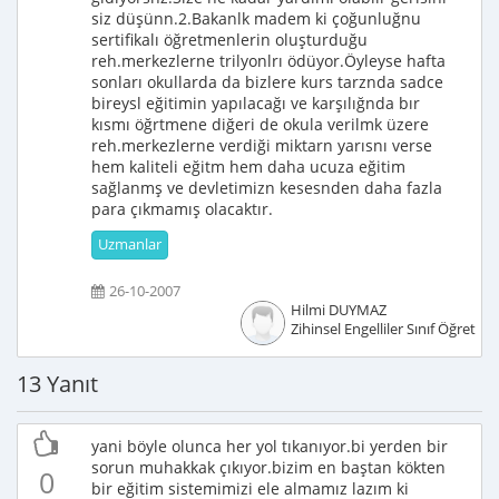
siz düşünn.2.Bakanlk madem ki çoğunluğnu
sertifikalı öğretmenlerin oluşturduğu
reh.merkezlerne trilyonlrı ödüyor.Öyleyse hafta
sonları okullarda da bizlere kurs tarznda sadce
bireysl eğitimin yapılacağı ve karşılığnda bır
kısmı öğrtmene diğeri de okula verilmk üzere
reh.merkezlerne verdiği miktarn yarısnı verse
hem kaliteli eğitm hem daha ucuza eğitim
sağlanmş ve devletimizn kesesnden daha fazla
para çıkmamış olacaktır.
Uzmanlar
26-10-2007
Hilmi DUYMAZ
Zihinsel Engelliler Sınıf Öğretme
13 Yanıt
yani böyle olunca her yol tıkanıyor.bi yerden bir
sorun muhakkak çıkıyor.bizim en baştan kökten
0
bir eğitim sistemimizi ele almamız lazım ki