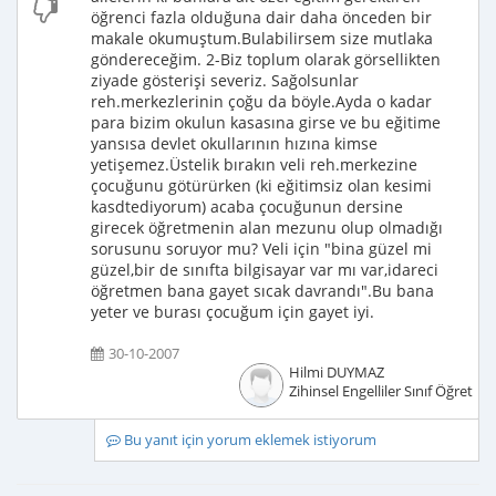
öğrenci fazla olduğuna dair daha önceden bir
makale okumuştum.Bulabilirsem size mutlaka
göndereceğim. 2-Biz toplum olarak görsellikten
ziyade gösterişi severiz. Sağolsunlar
reh.merkezlerinin çoğu da böyle.Ayda o kadar
para bizim okulun kasasına girse ve bu eğitime
yansısa devlet okullarının hızına kimse
yetişemez.Üstelik bırakın veli reh.merkezine
çocuğunu götürürken (ki eğitimsiz olan kesimi
kasdtediyorum) acaba çocuğunun dersine
girecek öğretmenin alan mezunu olup olmadığı
sorusunu soruyor mu? Veli için "bina güzel mi
güzel,bir de sınıfta bilgisayar var mı var,idareci
öğretmen bana gayet sıcak davrandı".Bu bana
yeter ve burası çocuğum için gayet iyi.
30-10-2007
Hilmi DUYMAZ
Zihinsel Engelliler Sınıf Öğretme
Bu yanıt için yorum eklemek istiyorum