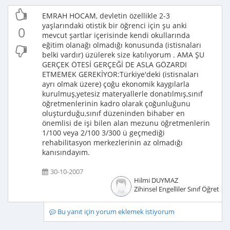
EMRAH HOCAM, devletin özellikle 2-3
yaşlarındaki otistik bir öğrenci için şu anki
0
mevcut şartlar içerisinde kendi okullarında
eğitim olanağı olmadığı konusunda (istisnaları
belki vardır) üzülerek size katılıyorum . AMA ŞU
GERÇEK ÖTESİ GERÇEĞİ DE ASLA GÖZARDI
ETMEMEK GEREKİYOR:Türkiye'deki (istisnaları
ayrı olmak üzere) çoğu ekonomik kaygılarla
kurulmuş,yetesiz materyallerle donatılmış,sınıf
öğretmenlerinin kadro olarak çoğunluğunu
oluşturduğu,sınıf düzeninden bihaber en
önemlisi de işi bilen alan mezunu öğretmenlerin
1/100 veya 2/100 3/300 ü geçmediği
rehabilitasyon merkezlerinin az olmadığı
kanısındayım.
30-10-2007
Hilmi DUYMAZ
Zihinsel Engelliler Sınıf Öğretme
Bu yanıt için yorum eklemek istiyorum