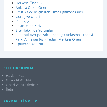
Herkese Öneri 3
Ankara Otizm Öneri
Otistik Çocuk İçin Konuşma Eğitimde Öneri
Görüş ve Öneri
Pedagog
Sayın Mine Kiriz
Site Hakkında Yorumlar
İstanbul Avrupa Yakasında Sgk Anlaşmalı Tedavi
Farkı Almayan Fizik Tedavi Merkezi Öneri
Cplilerde Kabızlık
SİTE HAKKINDA
Hakkımızda
Güvenlik/Gizlilik
Öneri ve İstekleriniz
İletişim
FAYDALI LİNKLER