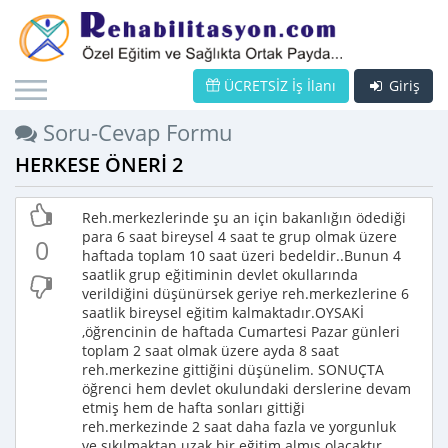
ÜCRETSİZ İş İlanı
Giriş
Soru-Cevap Formu
HERKESE ÖNERİ 2
Reh.merkezlerinde şu an için bakanlığın ödediği
para 6 saat bireysel 4 saat te grup olmak üzere
0
haftada toplam 10 saat üzeri bedeldir..Bunun 4
saatlik grup eğitiminin devlet okullarında
verildiğini düşünürsek geriye reh.merkezlerine 6
saatlik bireysel eğitim kalmaktadır.OYSAKİ
,öğrencinin de haftada Cumartesi Pazar günleri
toplam 2 saat olmak üzere ayda 8 saat
reh.merkezine gittiğini düşünelim. SONUÇTA
öğrenci hem devlet okulundaki derslerine devam
etmiş hem de hafta sonları gittiği
reh.merkezinde 2 saat daha fazla ve yorgunluk
ve sıkılmaktan uzak bir eğitim almış olacaktır.