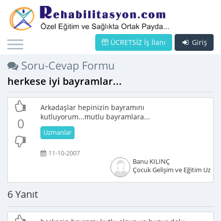
ÜCRETSİZ İş İlanı
Giriş
Soru-Cevap Formu
herkese iyi bayramlar...
Arkadaşlar hepinizin bayramını
kutluyorum...mutlu bayramlara...
0
Uzmanlar
11-10-2007
Banu KILINÇ
Çocuk Gelişim ve Eğitim Uzma
6 Yanıt