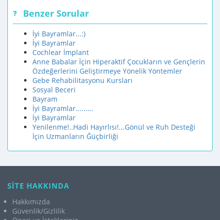
Benzer Sorular
İyi Bayramlar...:)
İyi Bayramlar
Cochlear İmplant
Anne Babalar İçin Hiperaktif Çocukların ve Gençlerin
Özdeğerlerini Geliştirmeye Yönelik Yöntemler
Gebe Rehabilitasyonu Kursları
Sosyal Beceri
Bayram
İyi Bayramlar.........
İyi Bayramlar
Yenilenme!..Hadi Hayırlısı!...Gönül ve Ruh Desteği
İçin Uzmanların Ğüçbirliği
SİTE HAKKINDA
Hakkımızda
Güvenlik/Gizlilik