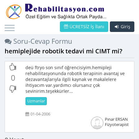
ÜCRETSİZ İş İlanı
Giriş
Soru-Cevap Formu
hemiplejide robotik tedavi mi CIMT mi?
deü ftryo son sınıf öğrencisiyim.hemipleji
rehabilitasyonunda robotik terapinin avantaj ve
0
dezavantajlarıyla ilgili kaynak ve makalelere
ihtiyacım var.yardımcı olursanız çok
sevinirim.teşekkürler...
Uzmanlar
01-04-2006
Pınar ERSAN
Fizyoterapist