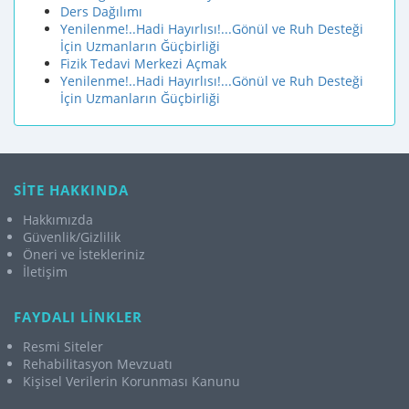
Ders Dağılımı
Yenilenme!..Hadi Hayırlısı!...Gönül ve Ruh Desteği
İçin Uzmanların Ğüçbirliği
Fizik Tedavi Merkezi Açmak
Yenilenme!..Hadi Hayırlısı!...Gönül ve Ruh Desteği
İçin Uzmanların Ğüçbirliği
SİTE HAKKINDA
Hakkımızda
Güvenlik/Gizlilik
Öneri ve İstekleriniz
İletişim
FAYDALI LİNKLER
Resmi Siteler
Rehabilitasyon Mevzuatı
Kişisel Verilerin Korunması Kanunu