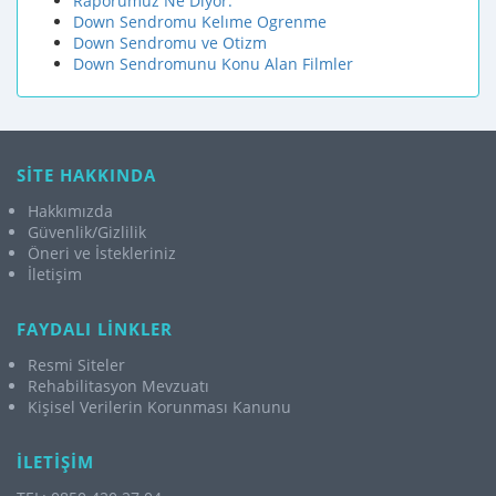
Raporumuz Ne Diyor.
Down Sendromu Kelıme Ogrenme
Down Sendromu ve Otizm
Down Sendromunu Konu Alan Filmler
SİTE HAKKINDA
Hakkımızda
Güvenlik/Gizlilik
Öneri ve İstekleriniz
İletişim
FAYDALI LİNKLER
Resmi Siteler
Rehabilitasyon Mevzuatı
Kişisel Verilerin Korunması Kanunu
İLETİŞİM