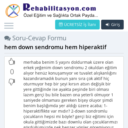
ÜCRETSİZ İş İlanı
Giriş
Soru-Cevap Formu
hem down sendromu hem hiperaktif
merhaba benim 5 yaşını doldurmak üzere olan
erkek yeğenim down sendromu 2 okuldan eğitim
0
alıyor henüz konuşamıyor ve tuvalet alışkanlığını
kazandıramadık bunun yanı sıra çok aktif hiç
oturmuyor hep bir şeyi kırsın atsın değişik bir
yere gittiğinde ise ayakta peşinde biri olması
lazım gerçi bu bile bazen ona yeterli olmuyor 1
saniyede olmaması gereken bişey oluyor şimdi
benim başlığımda yer aldığı üzere acaba; 1-
hiperaktiflikte var mıdır? 2-down sondromlu
çocukların hepsi mi böyle? gerçi biz eğitimi için
okula gittiğimizde bazı downlu olan çocuklarımızı
gördüğümüzde pek benzer yönler göremiyoruz