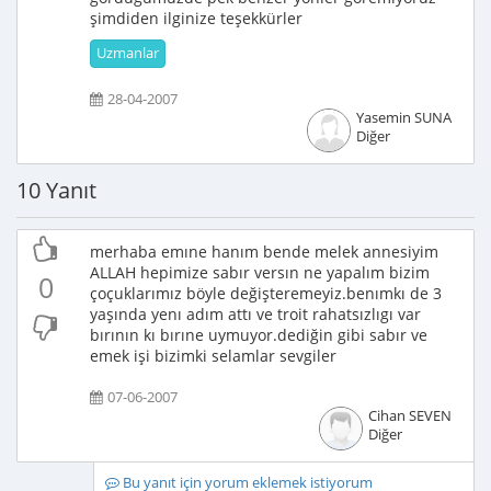
şimdiden ilginize teşekkürler
Uzmanlar
28-04-2007
Yasemin SUNA
Diğer
10 Yanıt
merhaba emıne hanım bende melek annesiyim
ALLAH hepimize sabır versın ne yapalım bizim
0
çoçuklarımız böyle değişteremeyiz.benımkı de 3
yaşında yenı adım attı ve troit rahatsızlıgı var
bırının kı bırıne uymuyor.dediğin gibi sabır ve
emek işi bizimki selamlar sevgiler
07-06-2007
Cihan SEVEN
Diğer
Bu yanıt için yorum eklemek istiyorum