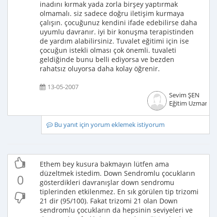
inadını kırmak yada zorla birşey yaptırmak
olmamalı. siz sadece doğru iletişim kurmaya
çalışın. çocuğunuz kendini ifade edebilirse daha
uyumlu davranır. iyi bir konuşma terapistinden
de yardım alabilirsiniz. Tuvalet eğitimi için ise
çocuğun istekli olması çok önemli. tuvaleti
geldiğinde bunu belli ediyorsa ve bezden
rahatsız oluyorsa daha kolay öğrenir.
13-05-2007
Sevim ŞEN
Eğitim Uzmanı
Bu yanıt için yorum eklemek istiyorum
Ethem bey kusura bakmayın lütfen ama
düzeltmek istedim. Down Sendromlu çocukların
0
gösterdikleri davranışlar down sendromu
tiplerinden etkilenmez. En sık görülen tip trizomi
21 dir (95/100). Fakat trizomi 21 olan Down
sendromlu çocukların da hepsinin seviyeleri ve