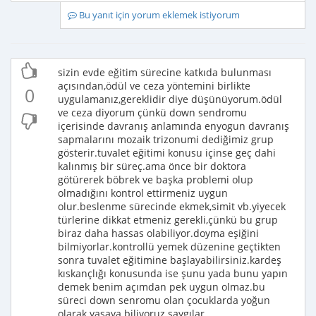
Bu yanıt için yorum eklemek istiyorum
sizin evde eğitim sürecine katkıda bulunması
açısından,ödül ve ceza yöntemini birlikte
0
uygulamanız,gereklidir diye düşünüyorum.ödül
ve ceza diyorum çünkü down sendromu
içerisinde davranış anlamında enyogun davranış
sapmalarını mozaik trizonumi dediğimiz grup
gösterir.tuvalet eğitimi konusu içinse geç dahi
kalınmış bir süreç.ama önce bir doktora
götürerek böbrek ve başka problemi olup
olmadığını kontrol ettirmeniz uygun
olur.beslenme sürecinde ekmek,simit vb.yiyecek
türlerine dikkat etmeniz gerekli,çünkü bu grup
biraz daha hassas olabiliyor.doyma eşiğini
bilmiyorlar.kontrollü yemek düzenine geçtikten
sonra tuvalet eğitimine başlayabilirsiniz.kardeş
kıskançlığı konusunda ise şunu yada bunu yapın
demek benim açımdan pek uygun olmaz.bu
süreci down senromu olan çocuklarda yoğun
olarak yaşaya biliyoruz.saygılar