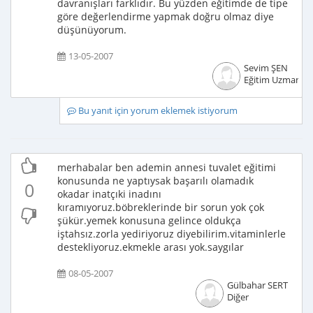
davranışları farklıdır. Bu yüzden eğitimde de tipe
göre değerlendirme yapmak doğru olmaz diye
düşünüyorum.
13-05-2007
Sevim ŞEN
Eğitim Uzmanı
Bu yanıt için yorum eklemek istiyorum
merhabalar ben ademin annesi tuvalet eğitimi
konusunda ne yaptıysak başarılı olamadık
0
okadar inatçıki inadını
kıramıyoruz.böbreklerinde bir sorun yok çok
şükür.yemek konusuna gelince oldukça
iştahsız.zorla yediriyoruz diyebilirim.vitaminlerle
destekliyoruz.ekmekle arası yok.saygılar
08-05-2007
Gülbahar SERT
Diğer