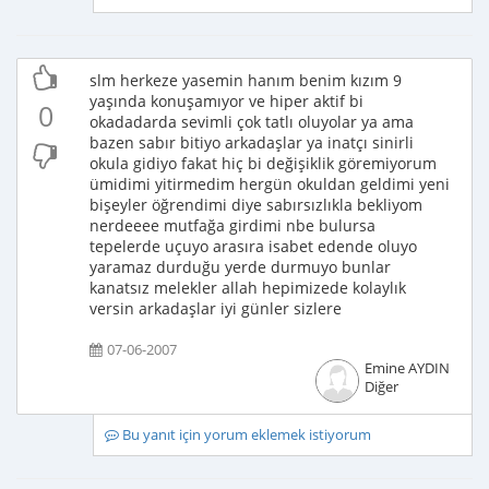
slm herkeze yasemin hanım benim kızım 9
yaşında konuşamıyor ve hiper aktif bi
0
okadadarda sevimli çok tatlı oluyolar ya ama
bazen sabır bitiyo arkadaşlar ya inatçı sinirli
okula gidiyo fakat hiç bi değişiklik göremiyorum
ümidimi yitirmedim hergün okuldan geldimi yeni
bişeyler öğrendimi diye sabırsızlıkla bekliyom
nerdeeee mutfağa girdimi nbe bulursa
tepelerde uçuyo arasıra isabet edende oluyo
yaramaz durduğu yerde durmuyo bunlar
kanatsız melekler allah hepimizede kolaylık
versin arkadaşlar iyi günler sizlere
07-06-2007
Emine AYDIN
Diğer
Bu yanıt için yorum eklemek istiyorum