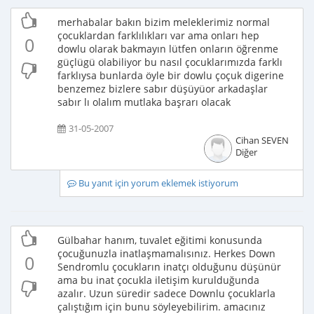
merhabalar bakın bizim meleklerimiz normal
çocuklardan farklılıkları var ama onları hep
0
dowlu olarak bakmayın lütfen onların öğrenme
güçlügü olabiliyor bu nasıl çocuklarımızda farklı
farklıysa bunlarda öyle bir dowlu çoçuk digerine
benzemez bizlere sabır düşüyüor arkadaşlar
sabır lı olalım mutlaka başrarı olacak
31-05-2007
Cihan SEVEN
Diğer
Bu yanıt için yorum eklemek istiyorum
Gülbahar hanım, tuvalet eğitimi konusunda
çocuğunuzla inatlaşmamalısınız. Herkes Down
0
Sendromlu çocukların inatçı olduğunu düşünür
ama bu inat çocukla iletişim kurulduğunda
azalır. Uzun süredir sadece Downlu çocuklarla
çalıştığım için bunu söyleyebilirim. amacınız