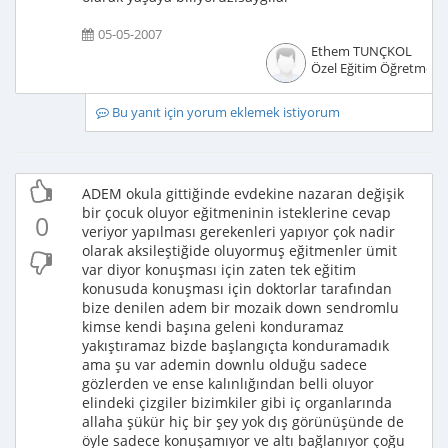
05-05-2007
Ethem TUNÇKOL
Özel Eğitim Öğretmeni
Bu yanıt için yorum eklemek istiyorum
ADEM okula gittiğinde evdekine nazaran değişik
bir çocuk oluyor eğitmeninin isteklerine cevap
0
veriyor yapılması gerekenleri yapıyor çok nadir
olarak aksileştiğide oluyormuş eğitmenler ümit
var diyor konuşması için zaten tek eğitim
konusuda konuşması için doktorlar tarafından
bize denilen adem bir mozaik down sendromlu
kimse kendi başına geleni konduramaz
yakıştıramaz bizde başlangıçta konduramadık
ama şu var ademin downlu olduğu sadece
gözlerden ve ense kalınlığından belli oluyor
elindeki çizgiler bizimkiler gibi iç organlarında
allaha şükür hiç bir şey yok dış görünüşünde de
öyle sadece konuşamıyor ve altı bağlanıyor çoğu