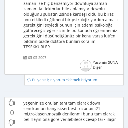
zaman ise hiç benzemiyor downluya zaman
zaman da doktorlar bile anlamıyor downlu
olduğunu şubatın 2sinde kardeşi oldu bu biraz
onu etkiledi eğitmeni bir psikolojik yardım alması
gerektiğini söyledi bunun için ademi psikoloğa
götüreceğiz eğer sizinde bu konuda öğrenmemiz
gerektiğini düşündüğünüz bir konu varsa lütfen
bildirin bizde doktora bunları soralım
TEŞEKKÜRLER
05-05-2007
Yasemin SUNA
Diğer
Bu yanıt için yorum eklemek istiyorum
yegeninize onulan tanı tam olarak down
sendromun hangisi.serbest trizonomi21
0
mi,troklason,mozaik denilenmi bunu tam olarak
belirleyin.ona göre verilebilecek cevap farklılaşır