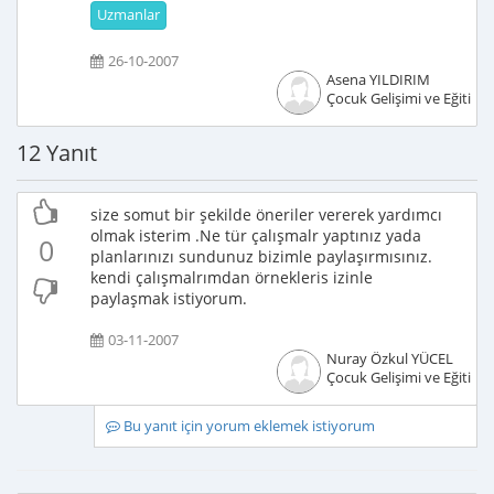
Uzmanlar
26-10-2007
Asena YILDIRIM
Çocuk Gelişimi ve Eğitimci
12 Yanıt
size somut bir şekilde öneriler vererek yardımcı
olmak isterim .Ne tür çalışmalr yaptınız yada
0
planlarınızı sundunuz bizimle paylaşırmısınız.
kendi çalışmalrımdan örnekleris izinle
paylaşmak istiyorum.
03-11-2007
Nuray Özkul YÜCEL
Çocuk Gelişimi ve Eğitimci
Bu yanıt için yorum eklemek istiyorum