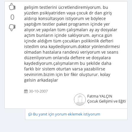
gelişim testlerini ücretlendiremiyorum. bu
yüzden psikiyatriden vaya çocuk dr dan giriş
0
aldırıp konsültasyon istiyorum ve böylece
yaptığım testler paket programın içinde yer
alıyor.ve yapılan tüm çalışmaları ay ay dosyalar
açtım bunların içinde saklıyorum. ayrıca gün
içinde aldığım tüm çocukları polikinlik defteri
istedim ona kaydediyorum.doktor yönlendirmesi
olmadan hastalara randevü veriyorum ve seans
düzenliyorum onlarıda deftere ve dosyalara
kaydediyorum.çalışmalarım bu şekilde daha
farklı bir sistem oturtan varsa yazabilirse
sevinirim.bizim için bir fikir oluşturur. kolay
gelsin arkadaşlar
30-10-2007
Fatma YALÇIN
Çocuk Gelişimi ve Eğitimci
Bu yanıt için yorum eklemek istiyorum