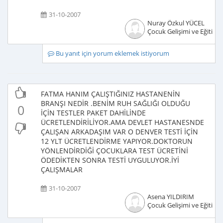
31-10-2007
Nuray Özkul YÜCEL
Çocuk Gelişimi ve Eğitimci
Bu yanıt için yorum eklemek istiyorum
FATMA HANIM ÇALIŞTIĞINIZ HASTANENİN
BRANŞI NEDİR .BENİM RUH SAĞLIĞI OLDUĞU
0
İÇİN TESTLER PAKET DAHİLİNDE
ÜCRETLENDİRİLİYOR.AMA DEVLET HASTANESNDE
ÇALIŞAN ARKADAŞIM VAR O DENVER TESTİ İÇİN
12 YLT ÜCRETLENDİRME YAPIYOR.DOKTORUN
YÖNLENDİRDİĞİ ÇOCUKLARA TEST ÜCRETİNİ
ÖDEDİKTEN SONRA TESTİ UYGULUYOR.İYİ
ÇALIŞMALAR
31-10-2007
Asena YILDIRIM
Çocuk Gelişimi ve Eğitimci