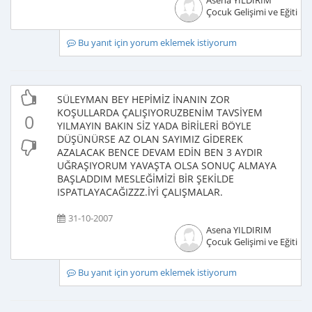
Asena YILDIRIM
Çocuk Gelişimi ve Eğitimci
Bu yanıt için yorum eklemek istiyorum
SÜLEYMAN BEY HEPİMİZ İNANIN ZOR
KOŞULLARDA ÇALIŞIYORUZBENİM TAVSİYEM
0
YILMAYIN BAKIN SİZ YADA BİRİLERİ BÖYLE
DÜŞÜNÜRSE AZ OLAN SAYIMIZ GİDEREK
AZALACAK BENCE DEVAM EDİN BEN 3 AYDIR
UĞRAŞIYORUM YAVAŞTA OLSA SONUÇ ALMAYA
BAŞLADDIM MESLEĞİMİZİ BİR ŞEKİLDE
ISPATLAYACAĞIZZZ.İYİ ÇALIŞMALAR.
31-10-2007
Asena YILDIRIM
Çocuk Gelişimi ve Eğitimci
Bu yanıt için yorum eklemek istiyorum