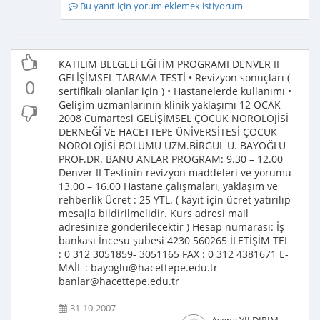
Bu yanıt için yorum eklemek istiyorum
KATILIM BELGELİ EĞİTİM PROGRAMI DENVER II
GELİŞİMSEL TARAMA TESTİ • Revizyon sonuçları (
0
sertifikalı olanlar için ) • Hastanelerde kullanımı •
Gelişim uzmanlarının klinik yaklaşımı 12 OCAK
2008 Cumartesi GELİŞİMSEL ÇOCUK NÖROLOJİSİ
DERNEĞİ VE HACETTEPE ÜNİVERSİTESİ ÇOCUK
NÖROLOJİSİ BÖLÜMÜ UZM.BİRGÜL U. BAYOĞLU
PROF.DR. BANU ANLAR PROGRAM: 9.30 – 12.00
Denver II Testinin revizyon maddeleri ve yorumu
13.00 – 16.00 Hastane çalışmaları, yaklaşım ve
rehberlik Ücret : 25 YTL. ( kayıt için ücret yatırılıp
mesajla bildirilmelidir. Kurs adresi mail
adresinize gönderilecektir ) Hesap numarası: İş
bankası İncesu şubesi 4230 560265 İLETİŞİM TEL
: 0 312 3051859- 3051165 FAX : 0 312 4381671 E-
MAİL : bayoglu@hacettepe.edu.tr
banlar@hacettepe.edu.tr
31-10-2007