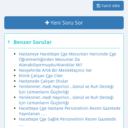
Yanıt ekle
Yeni Soru Sor
Benzer Sorular
Hastaneye Hacettepe Çge Mezunları Haricinde Çge
Öğretmenliğinden Mezunlar Da
Atanabiliyormuydu/Atandılar Mı?
Nevşehirde Artık Bir Meslektaşınız Var
Klinik Çalışan Çge Ciler
Hastanede Çalışan Shular
Yenilenme!..Hadi Hayırlısı!...Gönül ve Ruh Desteği
İçin Uzmanların Ğüçbirliği
Yenilenme!..Hadi Hayırlısı!...Gönül ve Ruh Desteği
İçin Uzmanların Ğüçbirliği
Hacettepe Çge Hastane Personelinin Resmi Gazetede
Yayınlanan .....
Hacettepe Çge Sağlık Personelinin Resmi Gazetede
....