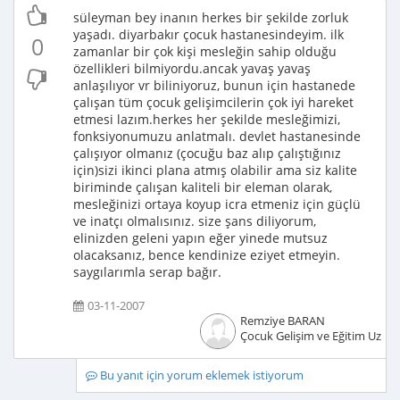
süleyman bey inanın herkes bir şekilde zorluk
yaşadı. diyarbakır çocuk hastanesindeyim. ilk
0
zamanlar bir çok kişi mesleğin sahip olduğu
özellikleri bilmiyordu.ancak yavaş yavaş
anlaşılıyor vr biliniyoruz, bunun için hastanede
çalışan tüm çocuk gelişimcilerin çok iyi hareket
etmesi lazım.herkes her şekilde mesleğimizi,
fonksiyonumuzu anlatmalı. devlet hastanesinde
çalışıyor olmanız (çocuğu baz alıp çalıştığınız
için)sizi ikinci plana atmış olabilir ama siz kalite
biriminde çalışan kaliteli bir eleman olarak,
mesleğinizi ortaya koyup icra etmeniz için güçlü
ve inatçı olmalısınız. size şans diliyorum,
elinizden geleni yapın eğer yinede mutsuz
olacaksanız, bence kendinize eziyet etmeyin.
saygılarımla serap bağır.
03-11-2007
Remziye BARAN
Çocuk Gelişim ve Eğitim Uzma
Bu yanıt için yorum eklemek istiyorum