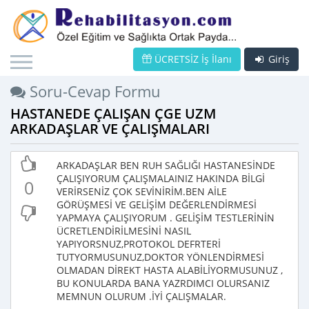
ÜCRETSİZ İş İlanı
Giriş
Soru-Cevap Formu
HASTANEDE ÇALIŞAN ÇGE UZM
ARKADAŞLAR VE ÇALIŞMALARI
ARKADAŞLAR BEN RUH SAĞLIĞI HASTANESİNDE
ÇALIŞIYORUM ÇALIŞMALAINIZ HAKINDA BİLGİ
0
VERİRSENİZ ÇOK SEVİNİRİM.BEN AİLE
GÖRÜŞMESİ VE GELİŞİM DEĞERLENDİRMESİ
YAPMAYA ÇALIŞIYORUM . GELİŞİM TESTLERİNİN
ÜCRETLENDİRİLMESİNİ NASIL
YAPIYORSNUZ,PROTOKOL DEFRTERİ
TUTYORMUSUNUZ,DOKTOR YÖNLENDİRMESİ
OLMADAN DİREKT HASTA ALABİLİYORMUSUNUZ ,
BU KONULARDA BANA YAZRDIMCI OLURSANIZ
MEMNUN OLURUM .İYİ ÇALIŞMALAR.