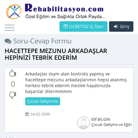
ÜCRETSİZ İş İlanı
Giriş
Soru-Cevap Formu
HACETTEPE MEZUNU ARKADAŞLAR
HEPİNİZİ TEBRİK EDERİM
Arkadaşlar ösym alan kontrolü yapmış ve
hacettepe mezunu arkadaşlarımın hepsi atanmış
0
herkesi tebrik ederim meslek hayatınızda
başarılar dilerimmmm
Çocuk Gelişimcisi
24-02-2009
Elif BİLGİN
Çocuk Gelişimi ve Eğitimci