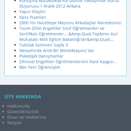
Konuşma Bozukluklarına Güncel Yaklaşımlar Kursu
Duyurusu-1 Aralık 2012-Ankara
Yapıcı Eleştiri
Kpss Puanları
2000 Yılı Hacettepe Mezunu Arkadaşlar Neredesiniz.
Tüüm Zihin Engelliler Sınıf Öğretmenleri ve
Sertifikalı Öğretmenler... &Amp;Quot;Tepkinin Asıl
Muhatabı Milli Eğitim Bakanlığı'dır&Amp;Quot;...
Tubitak Semineri Sayfa 3
Nevşehirde Artık Bir Meslektaşınız Var
Psikolojik Danışmanlar
Zihinsel Engelliler Öğretmenlerinin Rant Kaygısı...
Ben Yeni Öğrenciyim
SİTE HAKKINDA
Hakkımızda
Güvenlik/Gizlilik
Öneri ve İstekleriniz
İletişim