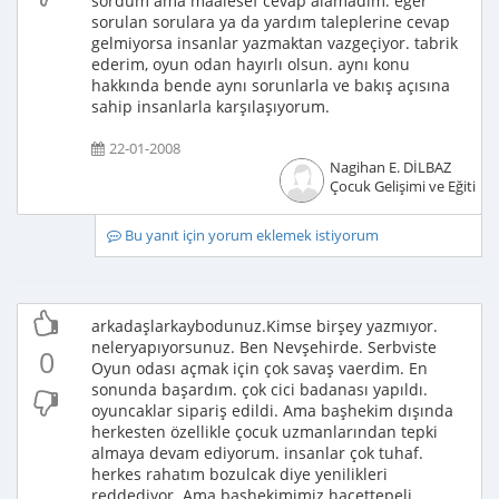
sordum ama maalesef cevap alamadım. eğer
sorulan sorulara ya da yardım taleplerine cevap
gelmiyorsa insanlar yazmaktan vazgeçiyor. tabrik
ederim, oyun odan hayırlı olsun. aynı konu
hakkında bende aynı sorunlarla ve bakış açısına
sahip insanlarla karşılaşıyorum.
22-01-2008
Nagihan E. DİLBAZ
Çocuk Gelişimi ve Eğitimci
Bu yanıt için yorum eklemek istiyorum
arkadaşlarkaybodunuz.Kimse birşey yazmıyor.
neleryapıyorsunuz. Ben Nevşehirde. Serbviste
0
Oyun odası açmak için çok savaş vaerdim. En
sonunda başardım. çok cici badanası yapıldı.
oyuncaklar sipariş edildi. Ama başhekim dışında
herkesten özellikle çocuk uzmanlarından tepki
almaya devam ediyorum. insanlar çok tuhaf.
herkes rahatım bozulcak diye yenilikleri
reddediyor. Ama başhekimimiz hacettepeli