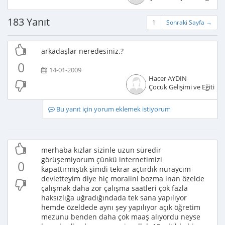
183 Yanıt
1
Sonraki Sayfa →
arkadaşlar neredesiniz.?
0
14-01-2009
Hacer AYDIN
Çocuk Gelişimi ve Eğitimci
Bu yanıt için yorum eklemek istiyorum
merhaba kızlar sizinle uzun süredir
görüşemiyorum çünkü internetimizi
0
kapattırmıştık şimdi tekrar açtırdık nuraycım
devletteyim diye hiç moralini bozma inan özelde
çalışmak daha zor çalışma saatleri çok fazla
haksızlığa uğradığındada tek sana yapılıyor
hemde özeldede aynı şey yapılıyor açık öğretim
mezunu benden daha çok maaş alıyordu neyse