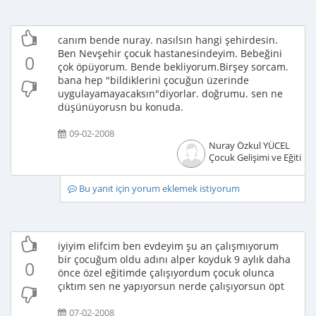
canım bende nuray. nasılsın hangi şehirdesin.
Ben Nevşehir çocuk hastanesindeyim. Bebeğini
0
çok öpüyorum. Bende bekliyorum.Birşey sorcam.
bana hep "bildiklerini çocuğun üzerinde
uygulayamayacaksın"diyorlar. doğrumu. sen ne
düşünüyorusn bu konuda.
09-02-2008
Nuray Özkul YÜCEL
Çocuk Gelişimi ve Eğitimci
Bu yanıt için yorum eklemek istiyorum
iyiyim elifcim ben evdeyim şu an çalışmıyorum
bir çocuğum oldu adını alper koyduk 9 aylık daha
0
önce özel eğitimde çalışıyordum çocuk olunca
çıktım sen ne yapıyorsun nerde çalışıyorsun öpt
07-02-2008