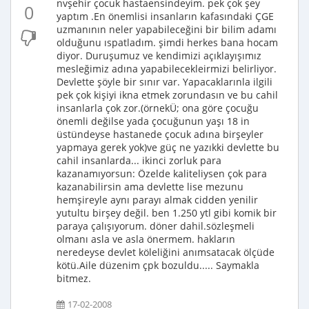
nvşehir çocuk hastaensindeyim. pek çok şey
0
yaptım .En önemlisi insanların kafasındaki ÇGE
uzmanının neler yapabileceğini bir bilim adamı
olduğunu ıspatladım. şimdi herkes bana hocam
diyor. Duruşumuz ve kendimizi açıklayışımız
mesleğimiz adına yapabilecekleirmizi belirliyor.
Devlette şöyle bir sınır var. Yapacaklarınla ilgili
pek çok kişiyi ikna etmek zorundasın ve bu cahil
insanlarla çok zor.(örnekÜ; ona göre çocuğu
önemli değilse yada çocuğunun yaşı 18 in
üstündeyse hastanede çocuk adına birşeyler
yapmaya gerek yok)ve güç ne yazıkki devlette bu
cahil insanlarda... ikinci zorluk para
kazanamıyorsun: Özelde kaliteliysen çok para
kazanabilirsin ama devlette lise mezunu
hemşireyle aynı parayı almak cidden yenilir
yutultu birşey değil. ben 1.250 ytl gibi komik bir
paraya çalışıyorum. döner dahil.sözleşmeli
olmanı asla ve asla önermem. hakların
neredeyse devlet köleliğini anımsatacak ölçüde
kötü.Aile düzenim çpk bozuldu..... Saymakla
bitmez.
17-02-2008