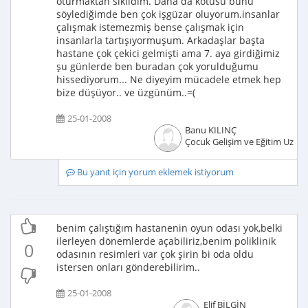
oturmaktan sıkıldım. Daha da kötüsü bunu
söylediğimde ben çok işgüzar oluyorum.insanlar
çalışmak istemezmiş bense çalışmak için
insanlarla tartışıyormuşum. Arkadaşlar başta
hastane çok çekici gelmişti ama 7. aya girdiğimiz
şu günlerde ben buradan çok yorulduğumu
hissediyorum... Ne diyeyim mücadele etmek hep
bize düşüyor.. ve üzgünüm..=(
25-01-2008
Banu KILINÇ
Çocuk Gelişim ve Eğitim Uzma
Bu yanıt için yorum eklemek istiyorum
benim çalıştığım hastanenin oyun odası yok,belki
ilerleyen dönemlerde açabiliriz,benim poliklinik
0
odasının resimleri var çok şirin bi oda oldu
istersen onları gönderebilirim..
25-01-2008
Elif BİLGİN