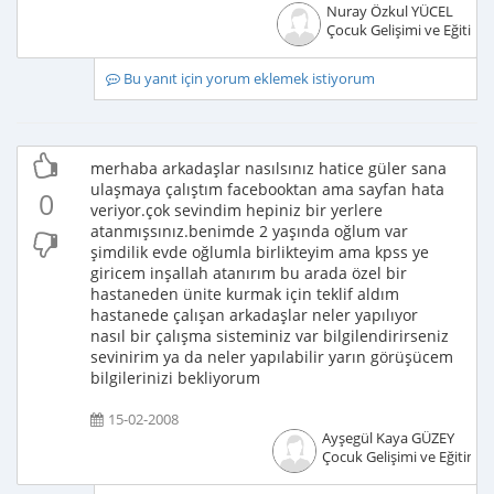
Nuray Özkul YÜCEL
Çocuk Gelişimi ve Eğitimci
Bu yanıt için yorum eklemek istiyorum
merhaba arkadaşlar nasılsınız hatice güler sana
ulaşmaya çalıştım facebooktan ama sayfan hata
0
veriyor.çok sevindim hepiniz bir yerlere
atanmışsınız.benimde 2 yaşında oğlum var
şimdilik evde oğlumla birlikteyim ama kpss ye
giricem inşallah atanırım bu arada özel bir
hastaneden ünite kurmak için teklif aldım
hastanede çalışan arkadaşlar neler yapılıyor
nasıl bir çalışma sisteminiz var bilgilendirirseniz
sevinirim ya da neler yapılabilir yarın görüşücem
bilgilerinizi bekliyorum
15-02-2008
Ayşegül Kaya GÜZEY
Çocuk Gelişimi ve Eğitimcis