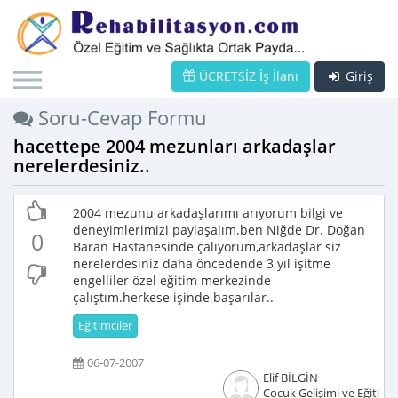
ÜCRETSİZ İş İlanı
Giriş
Soru-Cevap Formu
hacettepe 2004 mezunları arkadaşlar
nerelerdesiniz..
2004 mezunu arkadaşlarımı arıyorum bilgi ve
deneyimlerimizi paylaşalım.ben Niğde Dr. Doğan
0
Baran Hastanesinde çalıyorum,arkadaşlar siz
nerelerdesiniz daha öncedende 3 yıl işitme
engelliler özel eğitim merkezinde
çalıştım.herkese işinde başarılar..
Eğitimciler
06-07-2007
Elif BİLGİN
Çocuk Gelişimi ve Eğitimci