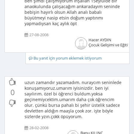
ben şimdi çalışmıyorum inşallah 15eylülde bir
anaokulunda çalışacağım ankaradayım seninde
bebişin hayırlı olsun Allah analı babalı
büyütmeyi nasip etsin doğum yaptınmı
yapmadıysan kaç aylık öpt
27-08-2008
Hacer AYDIN
Çocuk Gelişimi ve Eğitimci
Bu yanıt için yorum eklemek istiyorum
uzun zamandır yazamadım. nuraycım seninlede
konuşamıyoruz.umarım iyisinizdir. ben iyi
0
sayılırım. özel bi öğrenci buldum.yoksa
geçinemiycektim.umarım daha çok öğrencim
olur. çünkü bursa pahalı bi şehir üstelik sadece
devletten aldığın maaşla çook zor. işte böyle
sizlerde yzın.çokk öpüyorum.
28-02-2008
Banu KILINÇ