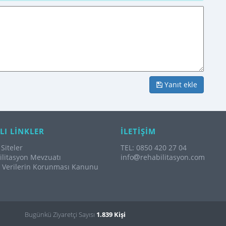
Yanıt ekle
LI LİNKLER
İLETİŞİM
Siteler
TEL: 0850 420 27 04
litasyon Mevzuatı
info
rehabilitasyon.com
l Verilerin Korunması Kanunu
Bugünkü Ziyaretçi Sayısı
1.839 Kişi