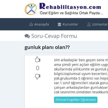
Anasayfa
Kurumlar
Uzmanlar
Soru-Cevap Formu
gunluk planı olan??
slm arkadaşlar ben geçen sene m
ama şimdi yeni açılan eğitim uy
0
okullarında yıllık,ünite ve gunlu
bilgisi,toplumsal uyum becerileri
yok.grubumda 5 öğrenci var.heps
var.1.sınıf öğrencileri olarak g
çalışan arkadaşlardan gunluk(varsa
cok sevinirim.simdiden tesekkurl
Zihinsel Engelliler Öğretmeni