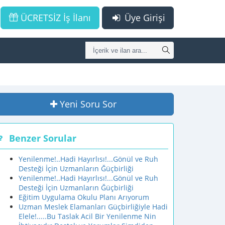
ÜCRETSİZ İş İlanı
Üye Girişi
Yeni Soru Sor
Benzer Sorular
Yenilenme!..Hadi Hayırlısı!...Gönül ve Ruh
Desteği İçin Uzmanların Ğüçbirliği
Yenilenme!..Hadi Hayırlısı!...Gönül ve Ruh
Desteği İçin Uzmanların Ğüçbirliği
Eğitim Uygulama Okulu Planı Arıyorum
Uzman Meslek Elamanları Güçbirliğiyle Hadi
Elele!.....Bu Taslak Acil Bir Yenilenme Nin