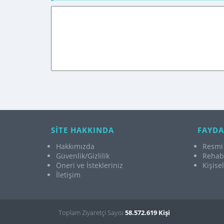
SİTE HAKKINDA
FAYDA
Hakkımızda
Resmi 
Güvenlik/Gizlilik
Rehabi
Öneri ve İstekleriniz
Kişise
İletişim
Toplam Ziyaretçi Sayısı
58.572.619 Kişi