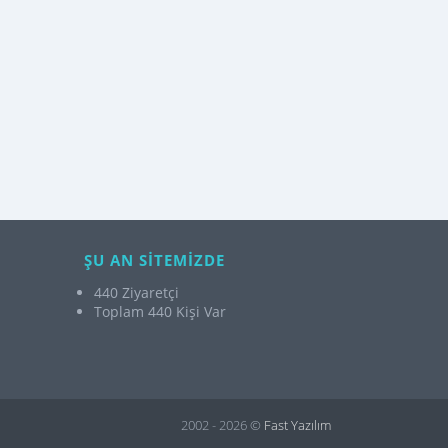
ŞU AN SİTEMİZDE
440 Ziyaretçi
Toplam 440 Kişi Var
2002 - 2026 ©
Fast Yazılım