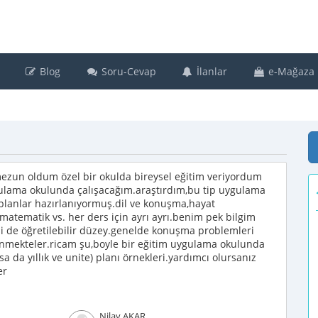
Blog
Soru-Cevap
İlanlar
e-Mağaza
ezun oldum özel bir okulda bireysel eğitim veriyordum
gulama okulunda çalışacağım.araştırdım,bu tip uygulama
k planlar hazırlanıyormuş.dil ve konuşma,hayat
,matematik vs. her ders için ayrı ayrı.benim pek bilgim
i de öğretilebilir düzey.genelde konuşma problemleri
orunmekteler.ricam şu,boyle bir eğitim uygulama okulunda
 da yıllık ve unite) planı örnekleri.yardımcı olursanız
er
Nilay AKAR