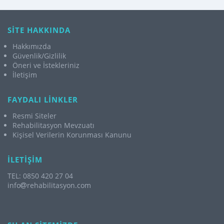
SİTE HAKKINDA
Hakkımızda
Güvenlik/Gizlilik
Öneri ve İstekleriniz
İletişim
FAYDALI LİNKLER
Resmi Siteler
Rehabilitasyon Mevzuatı
Kişisel Verilerin Korunması Kanunu
İLETİŞİM
TEL: 0850 420 27 04
info
rehabilitasyon.com