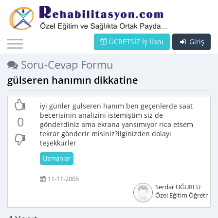
ÜCRETSİZ İş İlanı
Giriş
Soru-Cevap Formu
gülseren hanımın dikkatine
iyi günler gülseren hanım ben geçenlerde saat
becerisinin analizini istemiştim siz de
0
gönderdiniz ama ekrana yansımıyor rica etsem
tekrar gönderir misiniz?ilginizden dolayı
teşekkürler
Uzmanlar
11-11-2005
Serdar UĞURLU
Özel Eğitim Öğretmen