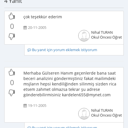
4 Yanıt
çok teşekkür ederim
0
20-11-2005
Nihal TURAN
Okul Öncesi Öğretme
Bu yanıt için yorum eklemek istiyorum
Merhaba Gülseren Hanım geçenlerde bana saat
beceri analizini göndermiştiniz fakat mailimdeki
0
msjların hepsi kendiliğinden silinmiş sizden rica
etsem zahmet olmazsa tekrar şu adrese
gönderebilirmisiniz kardelen655@mynet.com
19-11-2005
Nihal TURAN
Okul Öncesi Öğretme
Bu yanıt için yorum eklemek istiyorum