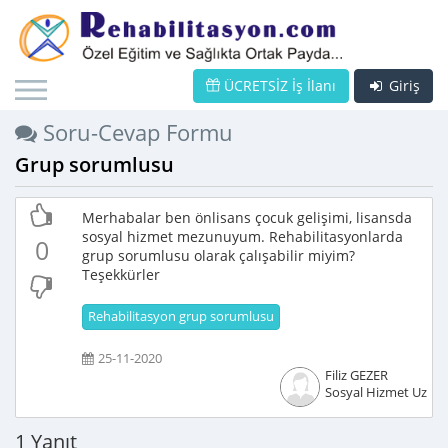
ÜCRETSİZ İş İlanı
Giriş
Soru-Cevap Formu
Grup sorumlusu
Merhabalar ben önlisans çocuk gelişimi, lisansda
sosyal hizmet mezunuyum. Rehabilitasyonlarda
0
grup sorumlusu olarak çalışabilir miyim?
Teşekkürler
Rehabilitasyon grup sorumlusu
25-11-2020
Filiz GEZER
Sosyal Hizmet Uzma
1 Yanıt