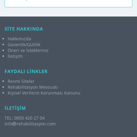
SİTE HAKKINDA
Hakkımızda
Güvenlik/Gizlilik
Öneri ve İstekleriniz
İletişim
FAYDALI LİNKLER
Resmi Siteler
Rehabilitasyon Mevzuatı
Kişisel Verilerin Korunması Kanunu
İLETİŞİM
TEL: 0850 420 27 04
info
rehabilitasyon.com