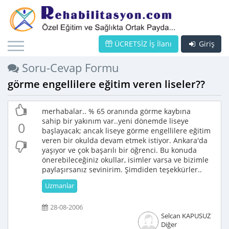
ÜCRETSİZ İş İlanı
Giriş
Soru-Cevap Formu
görme engellilere eğitim veren liseler??
merhabalar.. % 65 oranında görme kaybına
sahip bir yakınım var..yeni dönemde liseye
0
başlayacak; ancak liseye görme engellilere eğitim
veren bir okulda devam etmek istiyor. Ankara'da
yaşıyor ve çok başarılı bir öğrenci. Bu konuda
önerebileceğiniz okullar, isimler varsa ve bizimle
paylaşırsanız sevinirim. Şimdiden teşekkürler..
Uzmanlar
28-08-2006
Selcan KAPUSUZ
Diğer