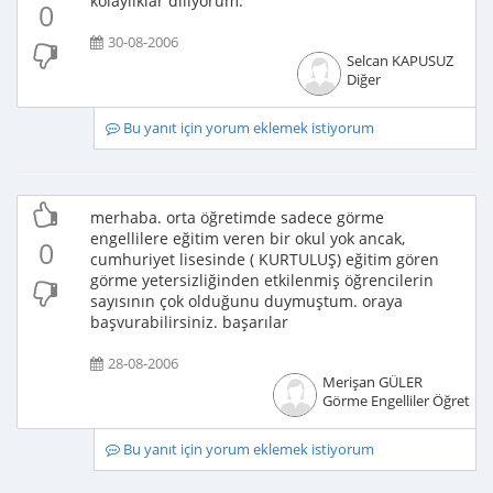
kolaylıklar diliyorum.
0
30-08-2006
Selcan KAPUSUZ
Diğer
Bu yanıt için yorum eklemek istiyorum
merhaba. orta öğretimde sadece görme
engellilere eğitim veren bir okul yok ancak,
0
cumhuriyet lisesinde ( KURTULUŞ) eğitim gören
görme yetersizliğinden etkilenmiş öğrencilerin
sayısının çok olduğunu duymuştum. oraya
başvurabilirsiniz. başarılar
28-08-2006
Merişan GÜLER
Görme Engelliler Öğretme
Bu yanıt için yorum eklemek istiyorum