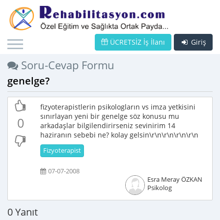
ÜCRETSİZ İş İlanı
Giriş
Soru-Cevap Formu
genelge?
fizyoterapistlerin psikologların vs imza yetkisini
sınırlayan yeni bir genelge söz konusu mu
0
arkadaşlar bilgilendirirseniz sevinirim 14
haziranın sebebi ne? kolay gelsin\r\n\r\n\r\n\r\n
Fizyoterapist
07-07-2008
Esra Meray ÖZKAN
Psikolog
0 Yanıt