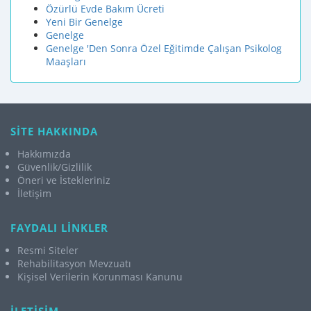
Özürlü Evde Bakım Ücreti
Yeni Bir Genelge
Genelge
Genelge 'Den Sonra Özel Eğitimde Çalışan Psikolog
Maaşları
SİTE HAKKINDA
Hakkımızda
Güvenlik/Gizlilik
Öneri ve İstekleriniz
İletişim
FAYDALI LİNKLER
Resmi Siteler
Rehabilitasyon Mevzuatı
Kişisel Verilerin Korunması Kanunu