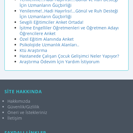
İçin Uzmanların Ğüçbirliği
Yenilenme!..Hadi Hayırlısı!...Gönül ve Ruh Desteği
İçin Uzmanların Ğüçbirliği
Sevgili Eğitimciler Anket Ortada!
İşitme Engelliler Öğretmenleri ve Öğretmen Adayı
Öğrencilere Anket
Özel Eğitim Alanında Anket
Psikolojide Uzmanlık Alanları..
Ktü Araştırma
Hastanede Çalışan Çocuk Gelişimci Neler Yapıyor?
Araştırma Ödevim İçin Yardım İstiyorum
SİTE HAKKINDA
Hakkımızda
Güvenlik/Gizlilik
Öneri ve İstekleriniz
İletişim
FAYDALI LİNKLER