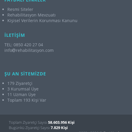
Resmi Siteler
Rehabilitasyon Mevzuatı
Kişisel Verilerin Korunması Kanunu
İLETİŞİM
TEL: 0850 420 27 04
info
rehabilitasyon.com
ŞU AN SİTEMİZDE
179 Ziyaretçi
3 Kurumsal Üye
11 Uzman Üye
Toplam 193 Kişi Var
Toplam Ziyaretçi Sayısı
58.603.956 Kişi
Bugünkü Ziyaretçi Sayısı
7.829 Kişi