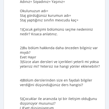
Adınız= Soyadınız= Yaşınız=
Okulunuzun adı=
Staj gördüğünüz kurumun adı=
Staj yaptığınız sınıfın mevcudu kaç=
1)Çocuk gelişimi bölümünü seçme nedeniniz
nedir? Kısaca anlatınız.
2)Bu bölüm hakkında daha önceden bilginiz var
mıydı?
Evet Hayır
3)Sizce alan dersleri ve içerikleri yeterli mi yoksa
yetersiz mi? Yetersiz ise hangi yönler eklenebilir?
4)Bölüm derslerinden size en faydalı bilgiler
verdiğini düşündüğünüz ders hangisi?
5)Çocuklar ile aranızda iyi bir iletişim olduğunu
düşünüyor musunuz?
( )Evet düşünüyorum