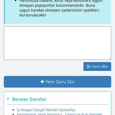
Yanıtınızda hakaret, küfür veya kanunlara uygun
olmayan paylaşımlar bulunmamalıdır. Buna
uygun hareket etmeyen üyelerimizin üyelikleri
durdurulacaktır
Yanıt ekle
Yeni Soru Sor
Benzer Sorular
İş Arayan Sosyal Hizmet Uzmanlar
Yenilenme!..Hadi Hayırlısı!...Gönül ve Ruh Desteği