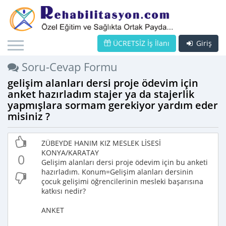
ÜCRETSİZ İş İlanı
Giriş
Soru-Cevap Formu
gelişim alanları dersi proje ödevim için
anket hazırladım stajer ya da stajerlik
yapmışlara sormam gerekiyor yardım eder
misiniz ?
ZÜBEYDE HANIM KIZ MESLEK LİSESİ
KONYA/KARATAY
0
Gelişim alanları dersi proje ödevim için bu anketi
hazırladım. Konum=Gelişim alanları dersinin
çocuk gelişimi öğrencilerinin mesleki başarısına
katkısı nedir?
ANKET