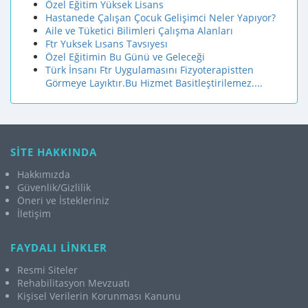
Özel Eğitim Yüksek Lisans
Hastanede Çalışan Çocuk Gelişimci Neler Yapıyor?
Aile ve Tüketici Bilimleri Çalışma Alanları
Ftr Yuksek Lısans Tavsıyesı
Özel Eğitimin Bu Günü ve Geleceği
Türk İnsanı Ftr Uygulamasını Fizyoterapistten
Görmeye Layıktır.Bu Hizmet Basitleştirilemez....
SİTE HAKKINDA
Hakkımızda
Güvenlik/Gizlilik
Öneri ve İstekleriniz
İletişim
FAYDALI LİNKLER
Resmi Siteler
Rehabilitasyon Mevzuatı
Kişisel Verilerin Korunması Kanunu