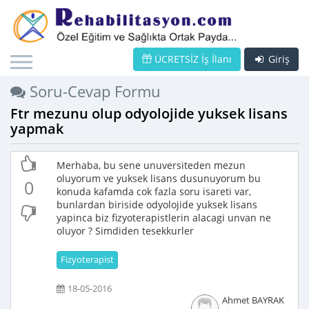
ÜCRETSİZ İş İlanı
Giriş
Soru-Cevap Formu
Ftr mezunu olup odyolojide yuksek lisans
yapmak
Merhaba, bu sene unuversiteden mezun
oluyorum ve yuksek lisans dusunuyorum bu
0
konuda kafamda cok fazla soru isareti var,
bunlardan biriside odyolojide yuksek lisans
yapinca biz fizyoterapistlerin alacagi unvan ne
oluyor ? Simdiden tesekkurler
Fizyoterapist
18-05-2016
Ahmet BAYRAK