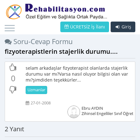
ÜCRETSİZ İş İlanı
Giriş
Soru-Cevap Formu
fizyoterapistlerin stajerlik durumu....
selam arkadaşlar fizyoterapist olanlarda stajerlik
durumu var mı?Varsa nasıl oluyor bilgisi olan var
0
mı?şimdiden teşekkürler...
Uzmanlar
27-01-2008
Ebru AYDIN
Zihinsel Engelliler Sınıf Öğretme
2 Yanıt