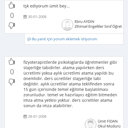
tşk ediyorum ümit bey...
0
30-01-2008
Ebru AYDIN
Zihinsel Engelliler Sınıf Öğretme
Bu yanıt için yorum eklemek istiyorum
fizyoterapistlerde psikologlarda öğretmenler gibi
stajerliğe tabidirler. atama yapılırken ders
0
ücretlimi yoksa aylık ücretlimi atama yapıldı bu
önemlidir. ders ücretliler stajyerliğe tabi
değildir. aylık ücretliler atama teklifinden sonra
15 gün içerisinde temel eğitime başlatılması
zorunludur. temel ve hazırlayıcı eğitim bitmeden
imza atma yetkisi yoktur. ders ücretliler atama
sonun da imza atabilirler.
28-01-2008
Ümit FİDAN
Okul Müdürü