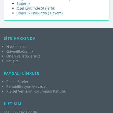
Stajerlik
Özel Eğitimde Stajerlik
Stajerlik Hakkında ( Devam)
SİTE HAKKINDA
Hakkımızda
Güvenlik/Gizlilik
Öneri ve İstekleriniz
İletişim
FAYDALI LİNKLER
Resmi Siteler
Rehabilitasyon Mevzuatı
Kişisel Verilerin Korunması Kanunu
İLETİŞİM
TEL: 0850 420 27 04